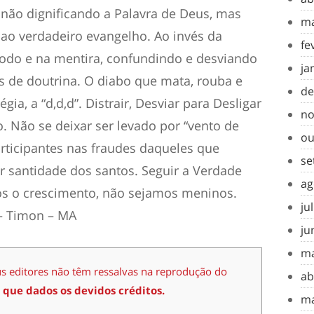
não dignificando a Palavra de Deus, mas
ma
 ao verdadeiro evangelho. Ao invés da
fe
odo e na mentira, confundindo e desviando
ja
 de doutrina. O diabo que mata, rouba e
de
égia, a “d,d,d”. Distrair, Desviar para Desligar
no
o. Não se deixar ser levado por “vento de
ou
articipantes nas fraudes daqueles que
se
 santidade dos santos. Seguir a Verdade
ag
os o crescimento, não sejamos meninos.
ju
 – Timon – MA
ju
ma
us editores não têm ressalvas na reprodução do
ab
 que dados os devidos créditos.
ma