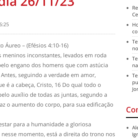
dia 26/11/23
Re
Ce
6:25
Ho
co
Te
Áureo – (Efésios 4:10-16)
no
s meninos inconstantes, levados em roda
Te
 pelo engano dos homens que com astúcia
na
Antes, seguindo a verdade em amor,
Te
pu
 é a cabeça, Cristo, 16 Do qual todo o
Jo
pelo auxílio de todas as juntas, segundo a
faz o aumento do corpo, para sua edificação
Co
star para a humanidade a gloriosa
Al
, nesse momento, está a direita do trono nos
Ig