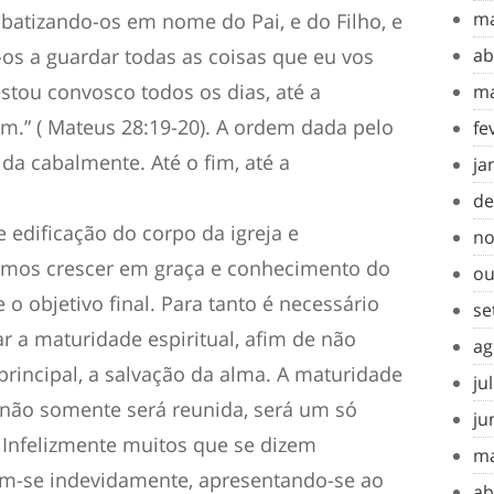
ma
 batizando-os em nome do Pai, e do Filho, e
-os a guardar todas as coisas que eu vos
ab
stou convosco todos os dias, até a
ma
.” ( Mateus 28:19-20). A ordem dada pelo
fe
da cabalmente. Até o fim, até a
ja
de
 edificação do corpo da igreja e
no
os crescer em graça e conhecimento do
ou
o objetivo final. Para tanto é necessário
se
r a maturidade espiritual, afim de não
ag
rincipal, a salvação da alma. A maturidade
ju
a não somente será reunida, será um só
ju
 Infelizmente muitos que se dizem
ma
am-se indevidamente, apresentando-se ao
ab