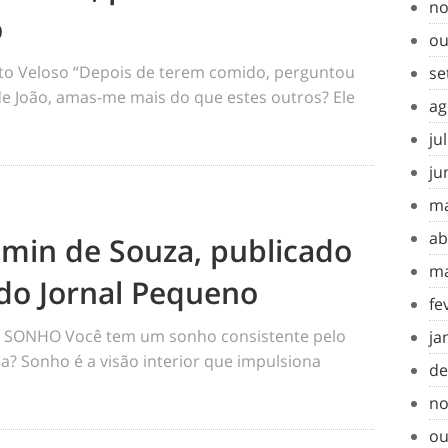
no
o
ou
o Veloso “Depois de terem comido, perguntou
se
 de João, amas-me mais do que estes outros? Ele
ag
ju
ju
ma
ab
amin de Souza, publicado
ma
do Jornal Pequeno
fe
SONHO Você tem um sonho consistente pelo
ja
a? Sonho é a visão interior que impulsiona
de
no
ou