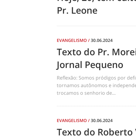
Pr. Leone
EVANGELISMO
/
30.06.2024
Texto do Pr. Morei
Jornal Pequeno
Reflexão: Somos pródigos por def
tornamos autônomos e independen
trocamos o senhorio de...
EVANGELISMO
/
30.06.2024
Texto do Roberto 