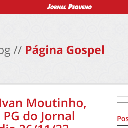
og //
Página Gospel
 Ivan Moutinho,
 PG do Jornal
Pos