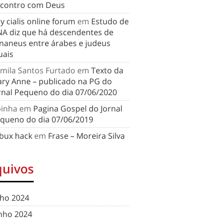
contro com Deus
y cialis online forum
em
Estudo de
A diz que há descendentes de
naneus entre árabes e judeus
uais
mila Santos Furtado
em
Texto da
ry Anne – publicado na PG do
rnal Pequeno do dia 07/06/2020
binha
em
Pagina Gospel do Jornal
queno do dia 07/06/2019
bux hack
em
Frase – Moreira Silva
quivos
lho 2024
nho 2024