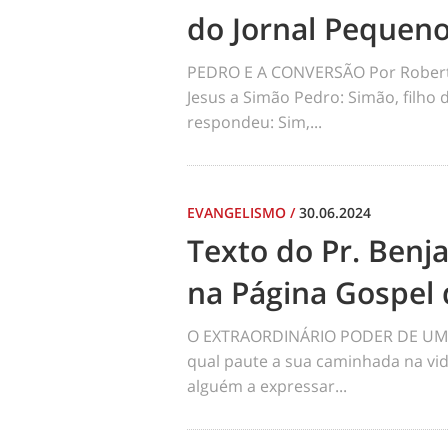
do Jornal Pequen
PEDRO E A CONVERSÃO Por Robert
Jesus a Simão Pedro: Simão, filho
respondeu: Sim,...
EVANGELISMO
/
30.06.2024
Texto do Pr. Benj
na Página Gospel 
O EXTRAORDINÁRIO PODER DE UM 
qual paute a sua caminhada na vid
alguém a expressar...