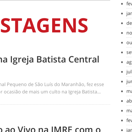
fe
ja
STAGENS
de
no
ou
se
na Igreja Batista Central
ag
ju
ju
rnal Pequeno de São Luís do Maranhão, fez esse
ma
 ocasião de mais um culto na Igreja Batista...
ab
ma
fe
to ao Vivo na IMRE com o
ja