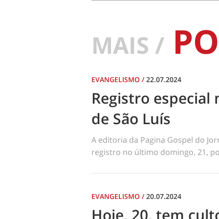
PO
MAIS /
EVANGELISMO
/
22.07.2024
Registro especial 
de São Luís
A editoria da Pagina Gospel do Jo
registro no último domingo, 21, por
EVANGELISMO
/
20.07.2024
Hoje, 20, tem cul