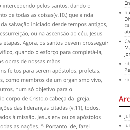
En
intercedendo pelos santos, dando o
bu
 de todas as coisas(v.10,) que ainda
DN
 da salvação iniciado desde tempos antigos,
ca
at
essurreição, ou na ascensão ao céu. Jesus
Ca
 etapas. Agora, os santos devem prosseguir
Ma
vífico, quando o esforço para completá-la,
Jo
das obras de nossas mãos.
ri
Pe
ns feitos para serem apóstolos, profetas,
ores, como membros de um organismo vivo,
ro
tros, num só objetivo para o
Ar
o corpo de Cristo,o cabeça da igreja.
ões das lideranças citadas (v.11), todos,
ju
os à missão. Jesus enviou os apóstolos
ju
das as nações. “- Portanto ide, fazei