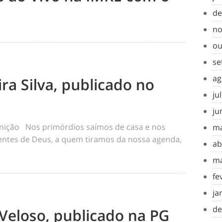
de
no
ou
se
ag
ra Silva, publicado no
ju
ju
inição Nos primórdios saímos de casa e nos
ma
tes de Deus, a quem tiramos da nossa agenda,
ab
ma
fe
ja
de
Veloso, publicado na PG