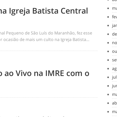
na Igreja Batista Central
ma
fe
ja
rnal Pequeno de São Luís do Maranhão, fez esse
de
 ocasião de mais um culto na Igreja Batista...
no
ou
se
ag
to ao Vivo na IMRE com o
ju
ju
ma
ab
ma