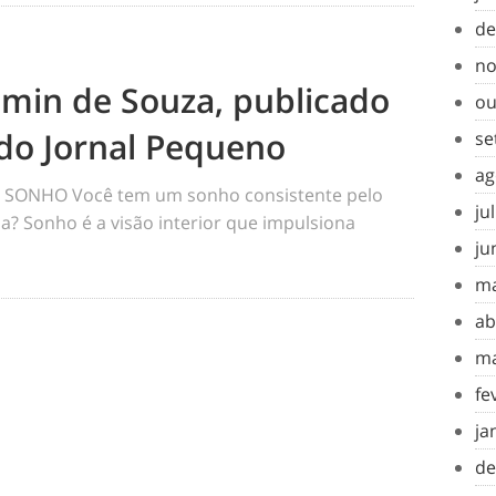
de
no
amin de Souza, publicado
ou
do Jornal Pequeno
se
ag
SONHO Você tem um sonho consistente pelo
ju
a? Sonho é a visão interior que impulsiona
ju
ma
ab
ma
fe
ja
de