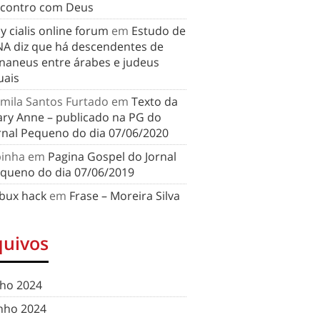
contro com Deus
y cialis online forum
em
Estudo de
A diz que há descendentes de
naneus entre árabes e judeus
uais
mila Santos Furtado
em
Texto da
ry Anne – publicado na PG do
rnal Pequeno do dia 07/06/2020
binha
em
Pagina Gospel do Jornal
queno do dia 07/06/2019
bux hack
em
Frase – Moreira Silva
quivos
lho 2024
nho 2024