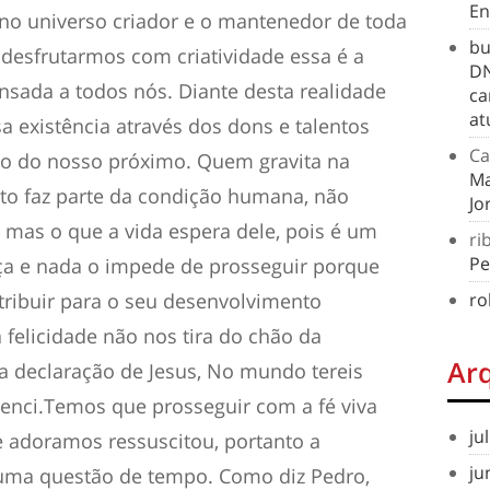
En
 no universo criador e o mantenedor de toda
bu
a desfrutarmos com criatividade essa é a
DN
nsada a todos nós. Diante desta realidade
ca
at
 existência através dos dons e talentos
Ca
nto do nosso próximo. Quem gravita na
Ma
nto faz parte da condição humana, não
Jo
 mas o que a vida espera dele, pois é um
ri
Pe
nça e nada o impede de prosseguir porque
tribuir para o seu desenvolvimento
ro
na felicidade não nos tira do chão da
Ar
a declaração de Jesus, No mundo tereis
enci.Temos que prosseguir com a fé viva
ju
 adoramos ressuscitou, portanto a
ju
 uma questão de tempo. Como diz Pedro,