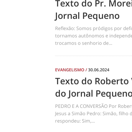
Texto do Pr. Morei
Jornal Pequeno
Reflexão: Somos pródigos por def
tornamos autônomos e independen
trocamos o senhorio de...
EVANGELISMO
/
30.06.2024
Texto do Roberto 
do Jornal Pequen
PEDRO E A CONVERSÃO Por Robert
Jesus a Simão Pedro: Simão, filho
respondeu: Sim,...