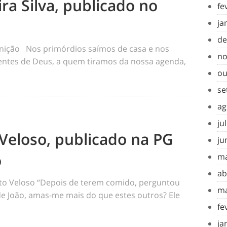
ra Silva, publicado no
fe
ja
de
inição Nos primórdios saímos de casa e nos
no
tes de Deus, a quem tiramos da nossa agenda,
ou
se
ag
ju
Veloso, publicado na PG
ju
o
ma
ab
o Veloso “Depois de terem comido, perguntou
ma
 de João, amas-me mais do que estes outros? Ele
fe
ja