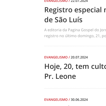
EVANGELISMO
/
22.07.2024
Registro especial 
de São Luís
A editoria da Pagina Gospel do Jo
registro no último domingo, 21, por
EVANGELISMO
/
20.07.2024
Hoje, 20, tem cul
Pr. Leone
EVANGELISMO
/
30.06.2024