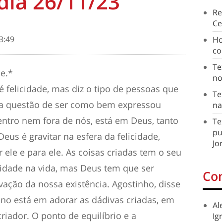
dia 26/11/23
Re
Ce
3:49
Ho
co
Te
de.*
no
é felicidade, mas diz o tipo de pessoas que
Te
uma questão de ser como bem expressou
na
dentro nem fora de nós, está em Deus, tanto
Te
pu
eus é gravitar na esfera da felicidade,
Jo
 ele e para ele. As coisas criadas tem o seu
ridade na vida, mas Deus tem que ser
Co
ivação da nossa existência. Agostinho, disse
ano está em adorar as dádivas criadas, em
Al
criador. O ponto de equilíbrio e a
Ig