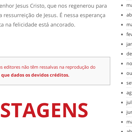
ma
enhor Jesus Cristo, que nos regenerou para
 ressurreição de Jesus. É nessa esperança
ab
 na felicidade está ancorado.
ma
fe
ja
de
no
us editores não têm ressalvas na reprodução do
ou
 que dados os devidos créditos.
se
ag
STAGENS
ju
ju
ma
ab