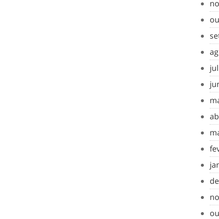
no
ou
se
ag
ju
ju
ma
ab
ma
fe
ja
de
no
ou