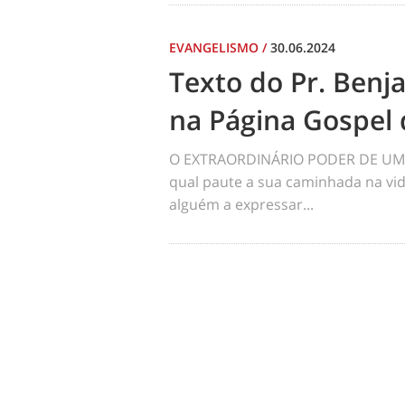
EVANGELISMO
/
30.06.2024
Texto do Pr. Benj
na Página Gospel 
O EXTRAORDINÁRIO PODER DE UM 
qual paute a sua caminhada na vid
alguém a expressar...