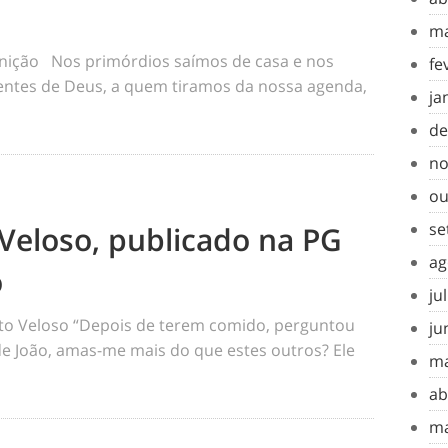
ma
inição Nos primórdios saímos de casa e nos
fe
tes de Deus, a quem tiramos da nossa agenda,
ja
de
no
ou
se
Veloso, publicado na PG
ag
o
ju
o Veloso “Depois de terem comido, perguntou
ju
 de João, amas-me mais do que estes outros? Ele
ma
ab
ma