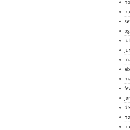
no
ou
se
ag
ju
ju
ma
ab
ma
fe
ja
de
no
ou