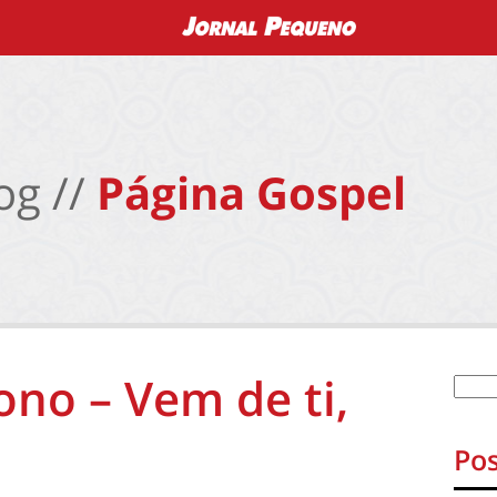
og //
Página Gospel
ono – Vem de ti,
Pos