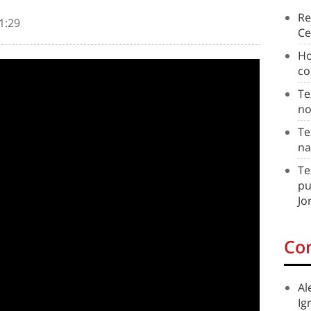
Re
1:29
Ce
Ho
co
Te
no
Te
na
Te
pu
Jo
Co
Al
Ig