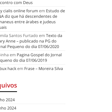
contro com Deus
y cialis online forum
em
Estudo de
A diz que há descendentes de
naneus entre árabes e judeus
uais
mila Santos Furtado
em
Texto da
ry Anne – publicado na PG do
rnal Pequeno do dia 07/06/2020
binha
em
Pagina Gospel do Jornal
queno do dia 07/06/2019
bux hack
em
Frase – Moreira Silva
quivos
lho 2024
nho 2024