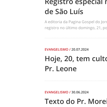
Registro especial 
de São Luís
A editoria da Pagina Gospel do Jo
registro no último domingo, 21, por
EVANGELISMO
/
20.07.2024
Hoje, 20, tem cul
Pr. Leone
EVANGELISMO
/
30.06.2024
Texto do Pr. Morei