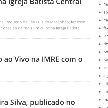
na Igreja Batista Central
ma
ab
ma
rnal Pequeno de São Luís do Maranhão, fez esse
 ocasião de mais um culto na Igreja Batista...
fe
ja
de
no
to ao Vivo na IMRE com o
ou
se
ag
ju
ju
ma
ra Silva, publicado no
ab