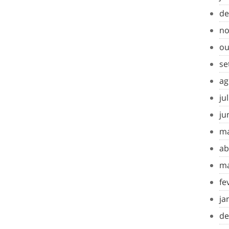
de
no
ou
se
ag
ju
ju
ma
ab
ma
fe
ja
de