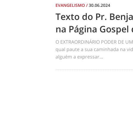
EVANGELISMO
/
30.06.2024
Texto do Pr. Benj
na Página Gospel 
O EXTRAORDINÁRIO PODER DE UM 
qual paute a sua caminhada na vid
alguém a expressar...