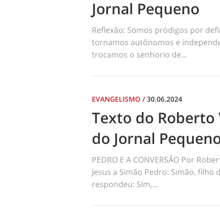
Jornal Pequeno
Reflexão: Somos pródigos por def
tornamos autônomos e independen
trocamos o senhorio de...
EVANGELISMO
/
30.06.2024
Texto do Roberto 
do Jornal Pequen
PEDRO E A CONVERSÃO Por Robert
Jesus a Simão Pedro: Simão, filho
respondeu: Sim,...