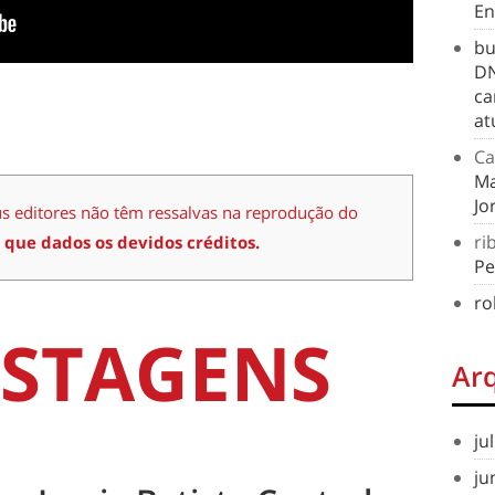
En
bu
DN
ca
at
Ca
Ma
Jo
us editores não têm ressalvas na reprodução do
ri
 que dados os devidos créditos.
Pe
ro
STAGENS
Ar
ju
ju