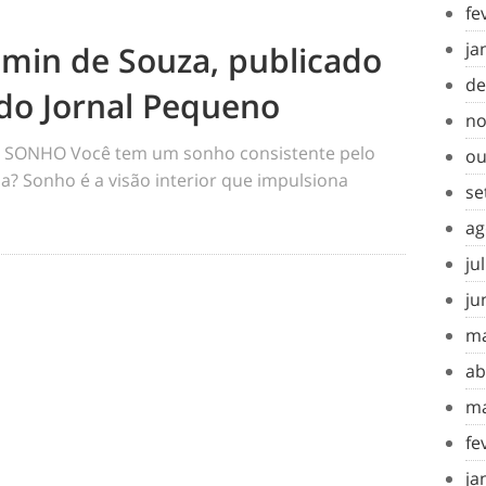
fe
ja
amin de Souza, publicado
de
do Jornal Pequeno
no
SONHO Você tem um sonho consistente pelo
ou
a? Sonho é a visão interior que impulsiona
se
ag
ju
ju
ma
ab
ma
fe
ja