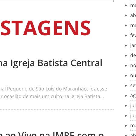
ma
ab
STAGENS
ma
fe
ja
de
na Igreja Batista Central
no
ou
se
rnal Pequeno de São Luís do Maranhão, fez esse
ag
 ocasião de mais um culto na Igreja Batista...
ju
ju
ma
to ao Vivo na IMRE com o
ab