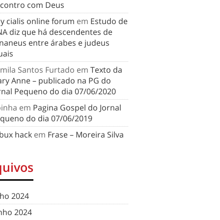
contro com Deus
y cialis online forum
em
Estudo de
A diz que há descendentes de
naneus entre árabes e judeus
uais
mila Santos Furtado
em
Texto da
ry Anne – publicado na PG do
rnal Pequeno do dia 07/06/2020
binha
em
Pagina Gospel do Jornal
queno do dia 07/06/2019
bux hack
em
Frase – Moreira Silva
quivos
lho 2024
nho 2024