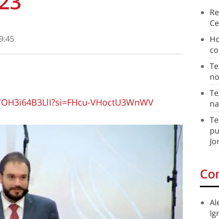
/23
Re
Ce
9:45
Ho
co
Te
no
Te
e/OH3i64B3LlI?si=FHcu-VHoctU3WnWV
na
Te
pu
Jo
Co
Al
Ig