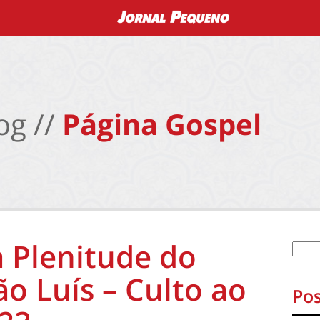
og //
Página Gospel
a Plenitude do
o Luís – Culto ao
Pos