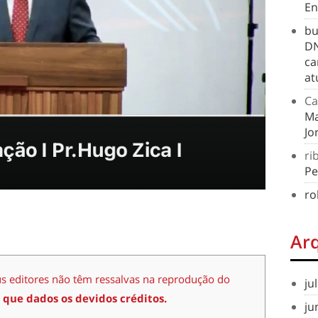
En
bu
DN
ca
at
Ca
Ma
Jo
ri
Pe
ro
Ar
us editores não têm ressalvas na reprodução do
ju
 que dados os devidos créditos.
ju