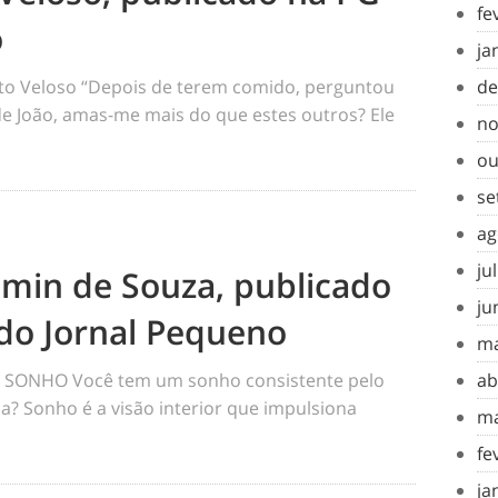
fe
o
ja
de
o Veloso “Depois de terem comido, perguntou
 de João, amas-me mais do que estes outros? Ele
no
ou
se
ag
ju
amin de Souza, publicado
ju
do Jornal Pequeno
ma
ab
SONHO Você tem um sonho consistente pelo
a? Sonho é a visão interior que impulsiona
ma
fe
ja