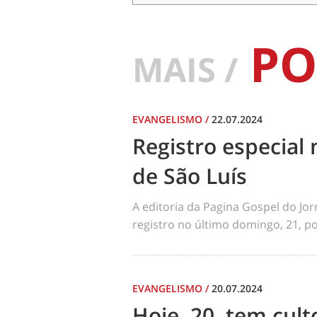
PO
MAIS /
EVANGELISMO
/
22.07.2024
Registro especial 
de São Luís
A editoria da Pagina Gospel do Jo
registro no último domingo, 21, por
EVANGELISMO
/
20.07.2024
Hoje, 20, tem cul