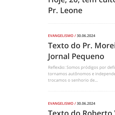
Pr. Leone
EVANGELISMO
/
30.06.2024
Texto do Pr. Morei
Jornal Pequeno
Reflexão: Somos pródigos por def
tornamos autônomos e independen
trocamos o senhorio de...
EVANGELISMO
/
30.06.2024
Texto do Roberto 