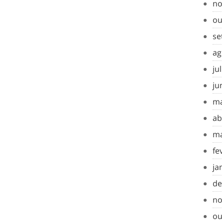
no
ou
se
ag
ju
ju
ma
ab
ma
fe
ja
de
no
ou