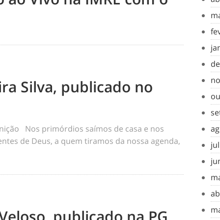
ma
fe
ja
de
no
ra Silva, publicado no
ou
se
ag
inição Nos primórdios saímos de casa e nos
tes de Deus, a quem tiramos da nossa agenda,
ju
ju
ma
ab
ma
Veloso, publicado na PG