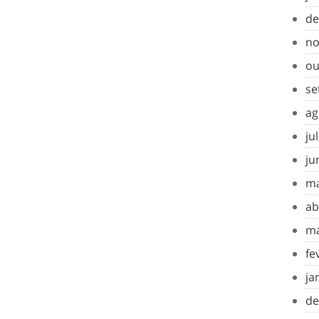
de
no
ou
se
ag
ju
ju
ma
ab
ma
fe
ja
de