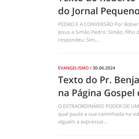
do Jornal Pequen
PEDRO E A CONVERSÃO Por Robert
Jesus a Simão Pedro: Simão, filho
respondeu: Sim,...
EVANGELISMO
/
30.06.2024
Texto do Pr. Benj
na Página Gospel 
O EXTRAORDINÁRIO PODER DE UM 
qual paute a sua caminhada na vid
alguém a expressar...