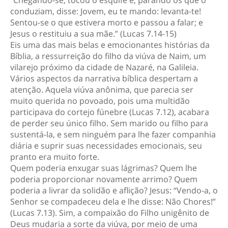
“Chegando-se, tocou o esquife e, parando os que o
conduziam, disse: Jovem, eu te mando: levanta-te!
Sentou-se o que estivera morto e passou a falar; e
Jesus o restituiu a sua mãe.” (Lucas 7.14-15)
Eis uma das mais belas e emocionantes histórias da
Bíblia, a ressurreição do filho da viúva de Naim, um
vilarejo próximo da cidade de Nazaré, na Galileia.
Vários aspectos da narrativa bíblica despertam a
atenção. Aquela viúva anônima, que parecia ser
muito querida no povoado, pois uma multidão
participava do cortejo fúnebre (Lucas 7.12), acabara
de perder seu único filho. Sem marido ou filho para
sustentá-la, e sem ninguém para lhe fazer companhia
diária e suprir suas necessidades emocionais, seu
pranto era muito forte.
Quem poderia enxugar suas lágrimas? Quem lhe
poderia proporcionar novamente arrimo? Quem
poderia a livrar da solidão e aflição? Jesus: “Vendo-a, o
Senhor se compadeceu dela e lhe disse: Não Chores!”
(Lucas 7.13). Sim, a compaixão do Filho unigênito de
Deus mudaria a sorte da viúva, por meio de uma