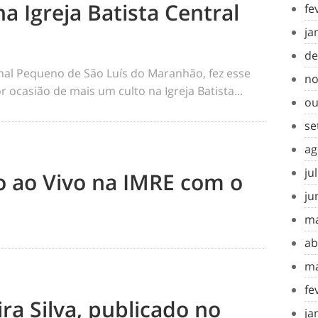
na Igreja Batista Central
fe
ja
de
rnal Pequeno de São Luís do Maranhão, fez esse
no
 ocasião de mais um culto na Igreja Batista...
ou
se
ag
ju
to ao Vivo na IMRE com o
ju
ma
ab
ma
fe
ra Silva, publicado no
ja