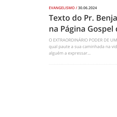
EVANGELISMO
/
30.06.2024
Texto do Pr. Benj
na Página Gospel 
O EXTRAORDINÁRIO PODER DE UM 
qual paute a sua caminhada na vid
alguém a expressar...