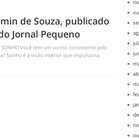
no
ou
amin de Souza, publicado
se
do Jornal Pequeno
ag
ju
SONHO Você tem um sonho consistente pelo
ju
a? Sonho é a visão interior que impulsiona
ma
ab
ma
fe
ja
de
no
ou