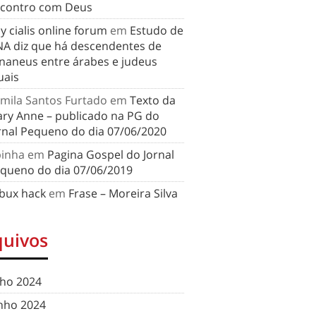
contro com Deus
y cialis online forum
em
Estudo de
A diz que há descendentes de
naneus entre árabes e judeus
uais
mila Santos Furtado
em
Texto da
ry Anne – publicado na PG do
rnal Pequeno do dia 07/06/2020
binha
em
Pagina Gospel do Jornal
queno do dia 07/06/2019
bux hack
em
Frase – Moreira Silva
quivos
lho 2024
nho 2024