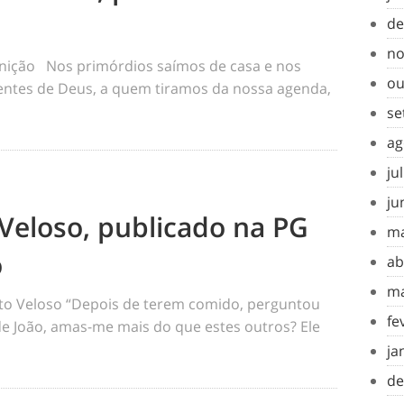
de
no
inição Nos primórdios saímos de casa e nos
ou
tes de Deus, a quem tiramos da nossa agenda,
se
ag
ju
ju
Veloso, publicado na PG
ma
o
ab
ma
o Veloso “Depois de terem comido, perguntou
fe
 de João, amas-me mais do que estes outros? Ele
ja
de