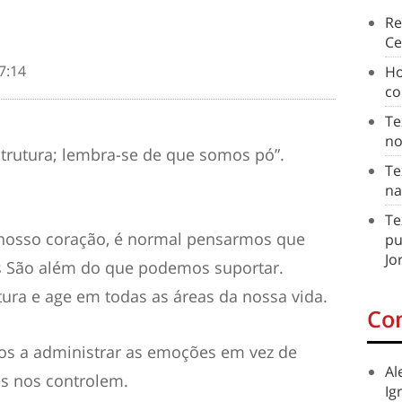
Re
Ce
7:14
Ho
co
Te
no
strutura; lembra-se de que somos pó”.
Te
na
Te
o nosso coração, é normal pensarmos que
pu
Jo
es São além do que podemos suportar.
ura e age em todas as áreas da nossa vida.
Co
os a administrar as emoções em vez de
Al
s nos controlem.
Ig