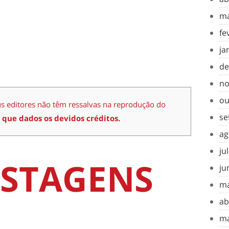
ma
fe
ja
de
no
ou
us editores não têm ressalvas na reprodução do
se
 que dados os devidos créditos.
ag
ju
STAGENS
ju
ma
ab
ma