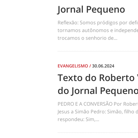
Jornal Pequeno
Reflexão: Somos pródigos por def
tornamos autônomos e independen
trocamos o senhorio de...
EVANGELISMO
/
30.06.2024
Texto do Roberto 
do Jornal Pequen
PEDRO E A CONVERSÃO Por Robert
Jesus a Simão Pedro: Simão, filho
respondeu: Sim,...