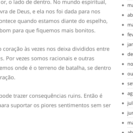
ior, o lado de dentro. No mundo espiritual,
ma
ra de Deus, e ela nos foi dada para nos
ab
 acontece quando estamos diante do espelho,
ma
á bom para que fiquemos mais bonitos.
fe
ja
o coração às vezes nos deixa divididos entre
de
. Por vezes somos racionais e outras
no
bemos onde é o terreno de batalha, se dentro
ou
ração.
se
ag
ode trazer consequências ruins. Então é
ju
para suportar os piores sentimentos sem ser
ju
ma
ab