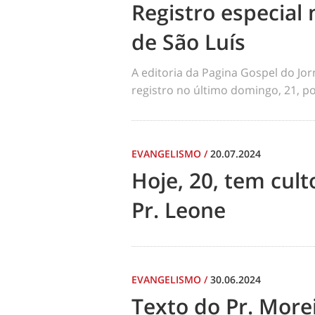
Registro especial 
de São Luís
A editoria da Pagina Gospel do Jo
registro no último domingo, 21, por
EVANGELISMO
/
20.07.2024
Hoje, 20, tem cul
Pr. Leone
EVANGELISMO
/
30.06.2024
Texto do Pr. Morei