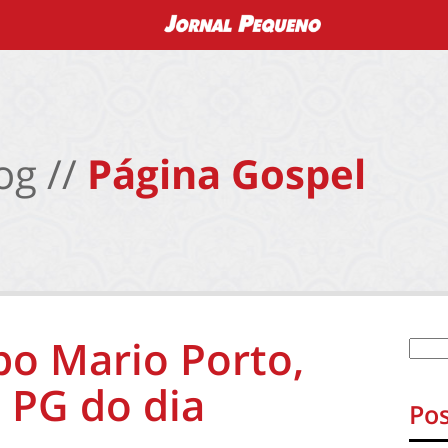
og //
Página Gospel
po Mario Porto,
 PG do dia
Pos