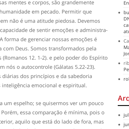
as mentes e corpos, são grandemente
En
a humanidade em pecado. Permitir que
bu
DN
lem não é uma atitude piedosa. Devemos
ca
capacidade de sentir emoções e administra-
at
 A forma de gerenciar nossas emoções é
Ca
Ma
a com Deus. Somos transformados pela
Jo
(Romanos 12. 1-2). e pelo poder do Espírito
ri
m nós o autocontrole (Gálatas 5.22-23).
Pe
 diárias dos princípios e da sabedoria
ro
inteligência emocional e espiritual.
Ar
a um espelho; se quisermos ver um pouco
a. Porém, essa comparação é mínima, pois o
ju
rior, aquilo que está do lado de fora, mas
ju