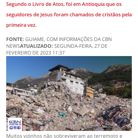
Segundo o Livro de Atos, foi em Antioquia que os
seguidores de Jesus foram chamados de cristãos pela
primeira vez.
FONTE:
GUIAME, COM INFORMAÇÕES DA CBN
NEWS
ATUALIZADO:
SEGUNDA-FEIRA, 27 DE
FEVEREIRO DE 2023 11:37
Muitos vizinhos não sobreviveram ao terremoto e