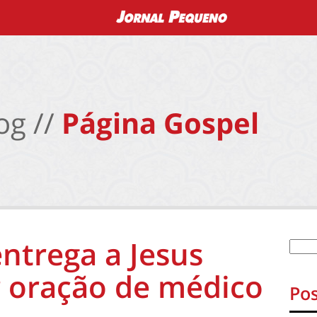
og //
Página Gospel
entrega a Jesus
r oração de médico
Pos