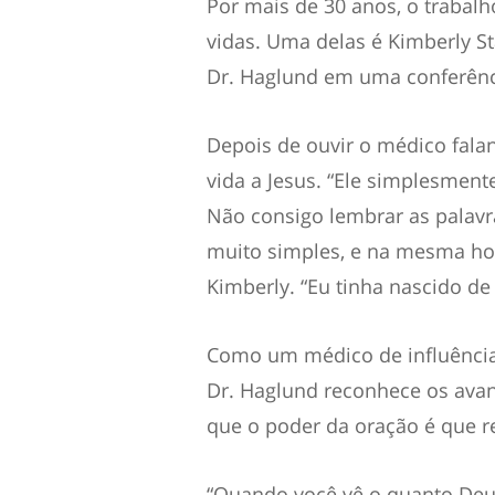
Por mais de 30 anos, o trabal
vidas. Uma delas é Kimberly S
Dr. Haglund em uma conferênc
Depois de ouvir o médico fala
vida a Jesus. “Ele simplesmen
Não consigo lembrar as palav
muito simples, e na mesma hor
Kimberly. “Eu tinha nascido de 
Como um médico de influência 
Dr. Haglund reconhece os ava
que o poder da oração é que 
“Quando você vê o quanto Deus