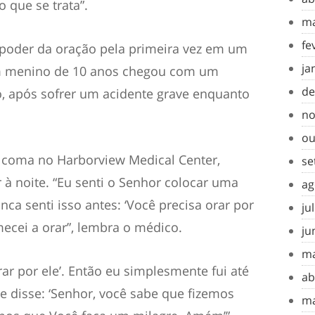
 que se trata”.
ma
fe
poder da oração pela primeira vez em um
ja
um menino de 10 anos chegou com um
de
, após sofrer um acidente grave enquanto
no
ou
coma no Harborview Medical Center,
se
à noite. “Eu senti o Senhor colocar uma
ag
a senti isso antes: ‘Você precisa orar por
ju
mecei a orar”, lembra o médico.
ju
ma
orar por ele’. Então eu simplesmente fui até
ab
 e disse: ‘Senhor, você sabe que fizemos
ma