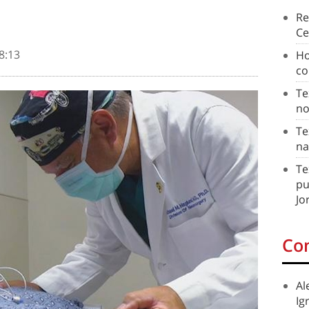
Re
Ce
8:13
Ho
co
Te
no
Te
na
Te
pu
Jo
Co
Al
Ig