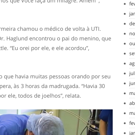
mos que Você faça um milagre. Amém’”,
fe
ja
de
rmeira chamou o médico de volta à UTI.
no
 Dr. Haglund encontrou o pai do menino, que
ou
le. “Eu orei por ele, e ele acordou”,
se
ag
ju
o que havia muitas pessoas orando por seu
ju
espera, às 3 horas da madrugada. “Havia 30
ma
r ele, todos de joelhos”, relata.
ab
ma
fe
ja