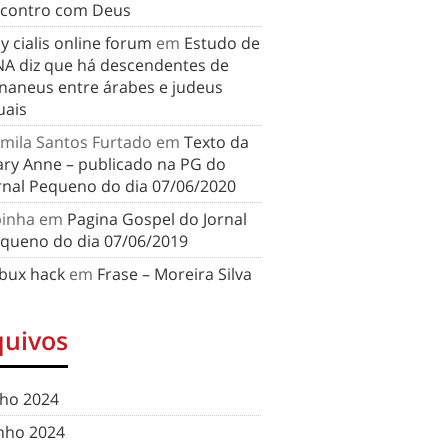
contro com Deus
y cialis online forum
em
Estudo de
A diz que há descendentes de
naneus entre árabes e judeus
uais
mila Santos Furtado
em
Texto da
ry Anne – publicado na PG do
rnal Pequeno do dia 07/06/2020
binha
em
Pagina Gospel do Jornal
queno do dia 07/06/2019
bux hack
em
Frase – Moreira Silva
quivos
lho 2024
nho 2024