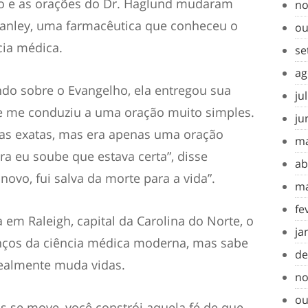
ho e as orações do Dr. Haglund mudaram
no
tanley, uma farmacêutica que conheceu o
ou
ia médica.
se
ag
ndo sobre o Evangelho, ela entregou sua
ju
te me conduziu a uma oração muito simples.
ju
ras exatas, mas era apenas uma oração
ma
a eu soube que estava certa”, disse
ab
novo, fui salva da morte para a vida”.
ma
fe
em Raleigh, capital da Carolina do Norte, o
ja
nços da ciência médica moderna, mas sabe
de
realmente muda vidas.
no
ou
 se move, você constrói aquela fé de que