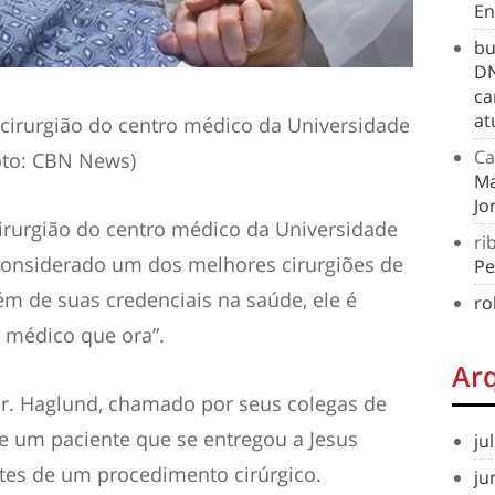
En
bu
DN
ca
at
cirurgião do centro médico da Universidade
Ca
Foto: CBN News)
Ma
Jo
irurgião do centro médico da Universidade
ri
 considerado um dos melhores cirurgiões de
Pe
ém de suas credenciais na saúde, ele é
ro
 médico que ora”.
Ar
r. Haglund, chamado por seus colegas de
 um paciente que se entregou a Jesus
ju
ntes de um procedimento cirúrgico.
ju