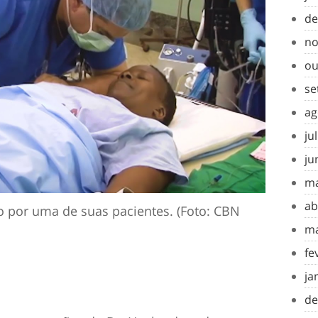
de
no
ou
se
ag
ju
ju
ma
ab
 por uma de suas pacientes. (Foto: CBN
ma
fe
ja
de