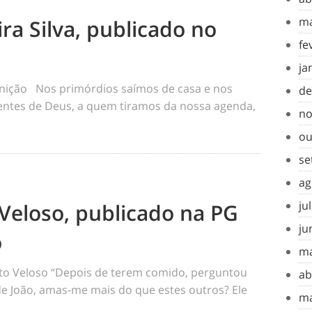
ma
ra Silva, publicado no
fe
ja
inição Nos primórdios saímos de casa e nos
de
tes de Deus, a quem tiramos da nossa agenda,
no
ou
se
ag
ju
Veloso, publicado na PG
ju
o
ma
o Veloso “Depois de terem comido, perguntou
ab
 de João, amas-me mais do que estes outros? Ele
ma