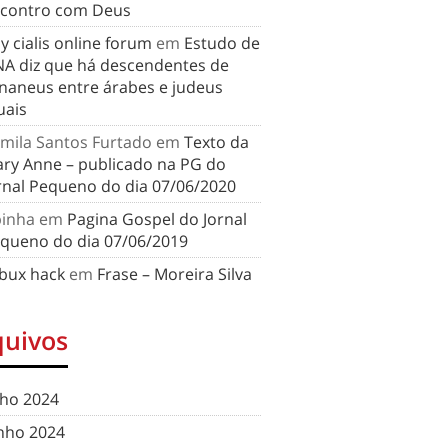
contro com Deus
y cialis online forum
em
Estudo de
A diz que há descendentes de
naneus entre árabes e judeus
uais
mila Santos Furtado
em
Texto da
ry Anne – publicado na PG do
rnal Pequeno do dia 07/06/2020
binha
em
Pagina Gospel do Jornal
queno do dia 07/06/2019
bux hack
em
Frase – Moreira Silva
quivos
lho 2024
nho 2024