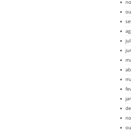
no
ou
se
ag
ju
ju
ma
ab
ma
fe
ja
de
no
ou