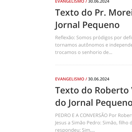
EVANGELISMO
/
30.06.2024
Texto do Pr. Morei
Jornal Pequeno
Reflexão: Somos pródigos por def
tornamos autônomos e independen
trocamos o senhorio de...
EVANGELISMO
/
30.06.2024
Texto do Roberto 
do Jornal Pequen
PEDRO E A CONVERSÃO Por Robert
Jesus a Simão Pedro: Simão, filho
respondeu: Sim,...