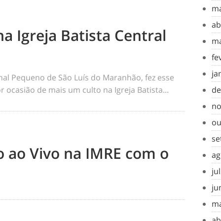
ma
ab
na Igreja Batista Central
ma
fe
ja
rnal Pequeno de São Luís do Maranhão, fez esse
 ocasião de mais um culto na Igreja Batista...
de
no
ou
se
to ao Vivo na IMRE com o
ag
ju
ju
ma
ab