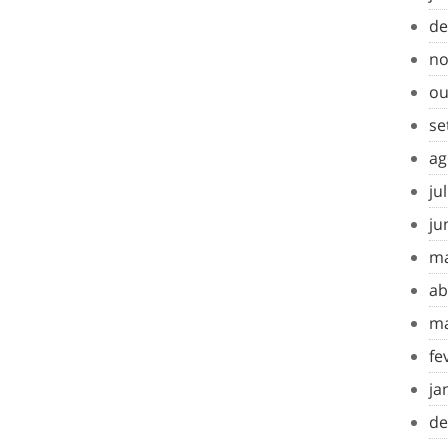
de
no
ou
se
ag
ju
ju
ma
ab
ma
fe
ja
de