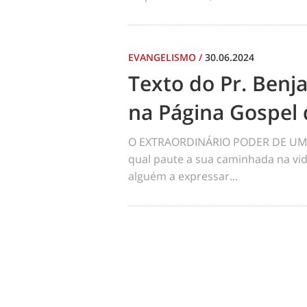
EVANGELISMO
/
30.06.2024
Texto do Pr. Benj
na Página Gospel 
O EXTRAORDINÁRIO PODER DE UM 
qual paute a sua caminhada na vid
alguém a expressar...