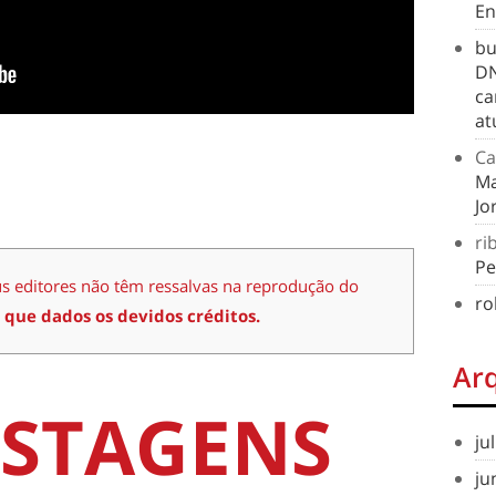
En
bu
DN
ca
at
Ca
Ma
Jo
ri
Pe
us editores não têm ressalvas na reprodução do
ro
 que dados os devidos créditos.
Ar
STAGENS
ju
ju