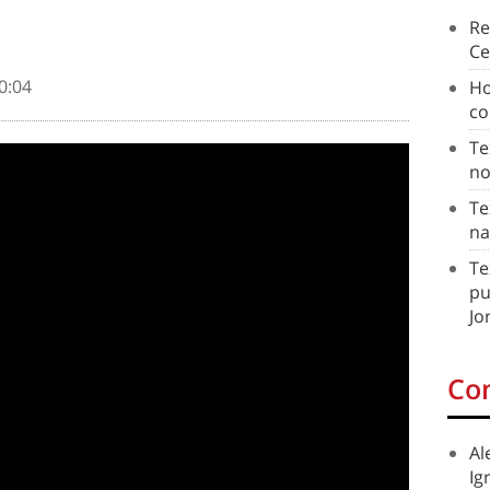
Re
Ce
0:04
Ho
co
Te
no
Te
na
Te
pu
Jo
Co
Al
Ig