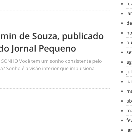
fe
ja
de
no
amin de Souza, publicado
ou
do Jornal Pequeno
se
SONHO Você tem um sonho consistente pelo
ag
a? Sonho é a visão interior que impulsiona
ju
ju
ma
ab
ma
fe
ja