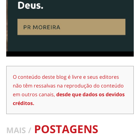
O conteúdo deste blog é livre e seus editores
não têm ressalvas na reprodução do conteúdo
em outros canais,
desde que dados os devidos
créditos.
POSTAGENS
MAIS /