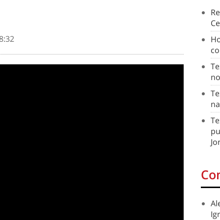
Re
Ce
8:32
Ho
co
Te
no
Te
na
Te
pu
Jo
Co
Al
Ig