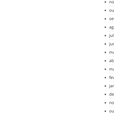
no
ou
se
ag
ju
ju
ma
ab
ma
fe
ja
de
no
ou