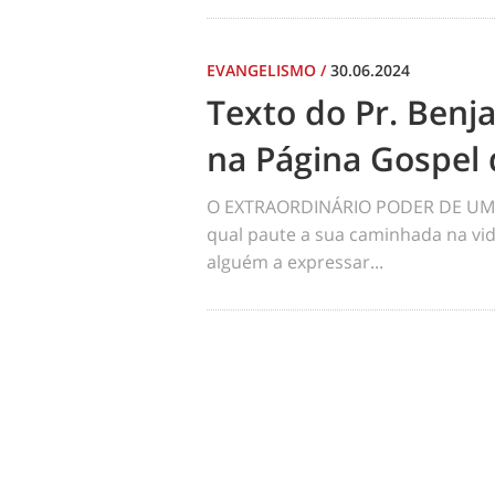
EVANGELISMO
/
30.06.2024
Texto do Pr. Benj
na Página Gospel 
O EXTRAORDINÁRIO PODER DE UM 
qual paute a sua caminhada na vid
alguém a expressar...