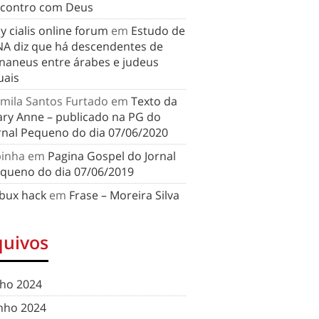
contro com Deus
y cialis online forum
em
Estudo de
A diz que há descendentes de
naneus entre árabes e judeus
uais
mila Santos Furtado
em
Texto da
ry Anne – publicado na PG do
rnal Pequeno do dia 07/06/2020
binha
em
Pagina Gospel do Jornal
queno do dia 07/06/2019
bux hack
em
Frase – Moreira Silva
quivos
lho 2024
nho 2024