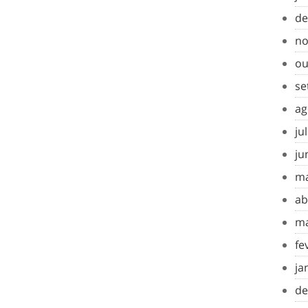
de
no
ou
se
ag
ju
ju
ma
ab
ma
fe
ja
de