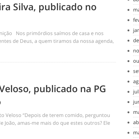
ra Silva, publicado no
ma
fe
ja
inição Nos primórdios saímos de casa e nos
de
tes de Deus, a quem tiramos da nossa agenda,
no
ou
se
ag
Veloso, publicado na PG
ju
o
ju
ma
o Veloso “Depois de terem comido, perguntou
ab
 de João, amas-me mais do que estes outros? Ele
ma