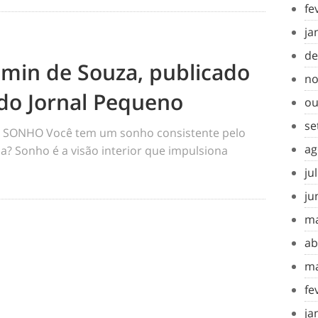
fe
ja
de
amin de Souza, publicado
no
do Jornal Pequeno
ou
se
SONHO Você tem um sonho consistente pelo
ag
a? Sonho é a visão interior que impulsiona
ju
ju
ma
ab
ma
fe
ja