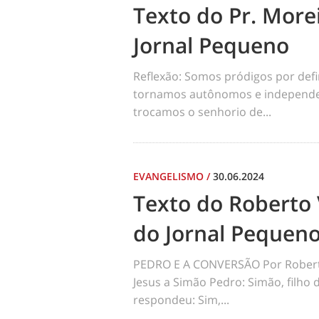
Texto do Pr. Morei
Jornal Pequeno
Reflexão: Somos pródigos por def
tornamos autônomos e independen
trocamos o senhorio de...
EVANGELISMO
/
30.06.2024
Texto do Roberto 
do Jornal Pequen
PEDRO E A CONVERSÃO Por Robert
Jesus a Simão Pedro: Simão, filho
respondeu: Sim,...