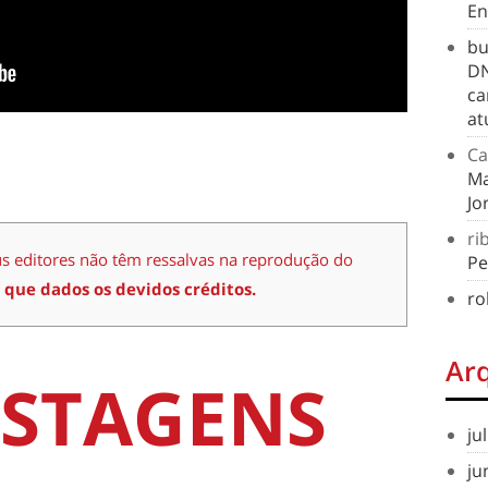
En
bu
DN
ca
at
Ca
Ma
Jo
ri
us editores não têm ressalvas na reprodução do
Pe
 que dados os devidos créditos.
ro
Ar
STAGENS
ju
ju