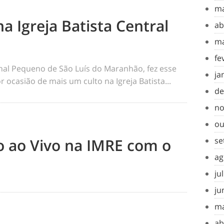
ma
na Igreja Batista Central
ab
ma
fe
rnal Pequeno de São Luís do Maranhão, fez esse
ja
 ocasião de mais um culto na Igreja Batista...
de
no
ou
to ao Vivo na IMRE com o
se
ag
ju
ju
ma
ab