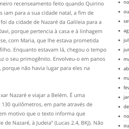
no
imeiro recenseamento feito quando Quirino
ou
s iam para a sua cidade natal, a fim de
se
foi da cidade de Nazaré da Galileia para a
ag
Davi, porque pertencia à casa e à linhagem
ar-se, com Maria, que lhe estava prometida
ju
ilho. Enquanto estavam lá, chegou o tempo
ju
 luz o seu primogênito. Envolveu-o em panos
ma
porque não havia lugar para eles na
ab
ma
fe
ixar Nazaré e viajar a Belém. É uma
ja
130 quilômetros, em parte através de
de
em motivo que o texto informa que
no
de de Nazaré, à Judeia” (Lucas 2.4, BKJ). Não
ou