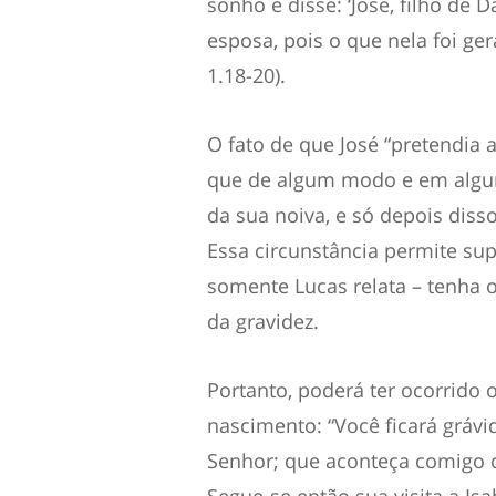
sonho e disse: ‘José, filho de
esposa, pois o que nela foi ge
1.18-20).
O fato de que José “pretendia 
que de algum modo e em algu
da sua noiva, e só depois dis
Essa circunstância permite sup
somente Lucas relata – tenha 
da gravidez.
Portanto, poderá ter ocorrido 
nascimento: “Você ficará grávi
Senhor; que aconteça comigo c