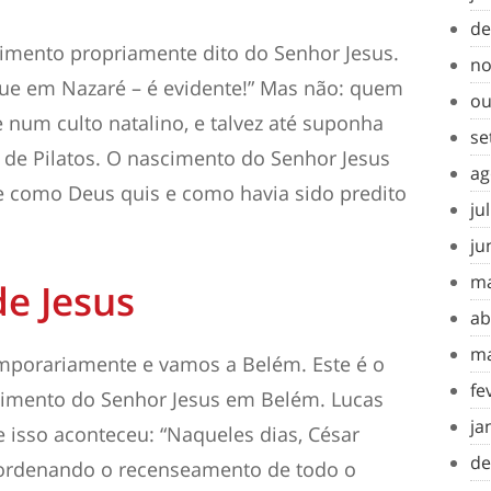
de
imento propriamente dito do Senhor Jesus.
no
 que em Nazaré – é evidente!” Mas não: quem
ou
e num culto natalino, e talvez até suponha
se
 de Pilatos. O nascimento do Senhor Jesus
ag
 como Deus quis e como havia sido predito
ju
ju
ma
e Jesus
ab
ma
mporariamente e vamos a Belém. Este é o
fe
cimento do Senhor Jesus em Belém
. Lucas
ja
 isso aconteceu: “Naqueles dias, César
de
ordenando o recenseamento de todo o