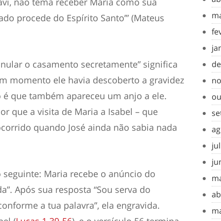
 Davi, não tema receber Maria como sua
ma
rado procede do Espírito Santo’” (Mateus
fe
ja
anular o casamento secretamente” significa
de
m momento ele havia descoberto a gravidez
no
so é que também apareceu um anjo a ele.
ou
or que a visita de Maria a Isabel – que
se
ocorrido quando José ainda não sabia nada
ag
ju
ju
o seguinte: Maria recebe o anúncio do
ma
da”. Após sua resposta “Sou serva do
ab
onforme a tua palavra”, ela engravida.
ma