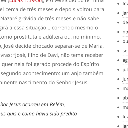
el (
Lucas 1.39-56
), e o versículo 56 termina
fe
el cerca de três meses e depois voltou para
ja
a Nazaré grávida de três meses e não sabe
de
girá a essa situação… correndo mesmo o
no
 como prostituta e adúltera ou, no mínimo,
ou
, José decide chocado separar-se de Maria,
se
ras: “José, filho de Davi, não tema receber
ag
quer nela foi gerado procede do Espírito
ju
 o segundo acontecimento:
um anjo também
ju
iminente nascimento do Senhor Jesus
.
ma
ab
hor Jesus ocorreu em Belém,
ma
s quis e como havia sido predito
fe
ja