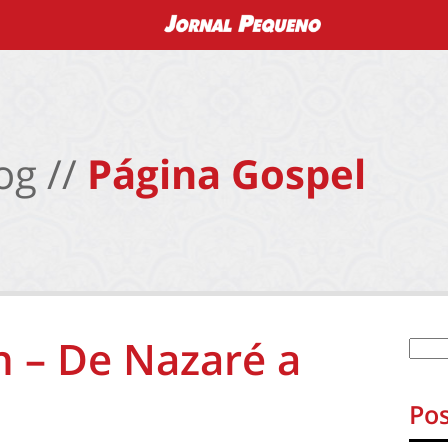
og //
Página Gospel
 – De Nazaré a
Pos