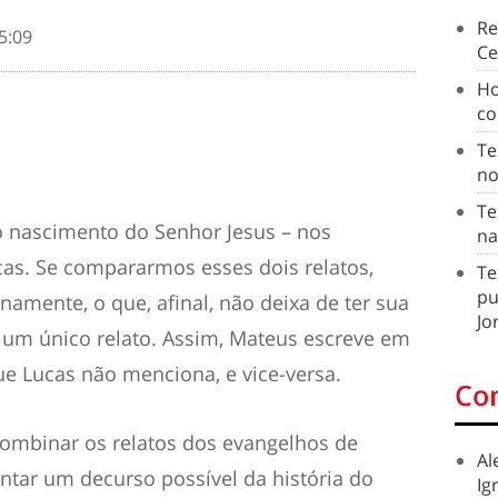
Re
5:09
Ce
Ho
co
Te
no
Te
do nascimento do Senhor Jesus – nos
na
as. Se compararmos esses dois relatos,
Te
pu
amente, o que, afinal, não deixa de ter sua
Jo
ia um único relato. Assim, Mateus escreve em
e Lucas não menciona, e vice-versa.
Co
combinar os relatos dos evangelhos de
Al
ntar um decurso possível da história do
Ig