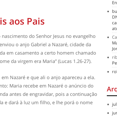
En
bu
DN
is aos Pais
ca
at
nascimento do Senhor Jesus no evangelho
Ca
Ma
enviou o anjo Gabriel a Nazaré, cidade da
Jo
etida em casamento a certo homem chamado
ri
ome da virgem era Maria” (Lucas 1.26-27).
Pe
ro
 em Nazaré e que ali o anjo apareceu a ela.
ento:
Maria recebe em Nazaré o anúncio do
Ar
nda antes de engravidar
, pois a continuação
ida e dará à luz um filho, e lhe porá o nome
ju
ju