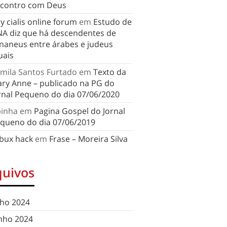
contro com Deus
y cialis online forum
em
Estudo de
A diz que há descendentes de
naneus entre árabes e judeus
uais
mila Santos Furtado
em
Texto da
ry Anne – publicado na PG do
rnal Pequeno do dia 07/06/2020
binha
em
Pagina Gospel do Jornal
queno do dia 07/06/2019
bux hack
em
Frase – Moreira Silva
quivos
lho 2024
nho 2024