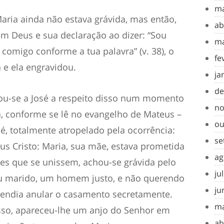
ma
aria ainda não estava grávida, mas então,
ab
em Deus e sua declaração ao dizer: “Sou
ma
comigo conforme a tua palavra” (v. 38), o
fe
a e ela engravidou.
ja
de
ou-se a José a respeito disso num momento
no
a, conforme se lê no evangelho de Mateus –
ou
é, totalmente atropelado pela ocorrência:
se
us Cristo: Maria, sua mãe, estava prometida
ag
es que se unissem, achou-se grávida pelo
ju
 seu marido, um homem justo, e não querendo
ju
etendia anular o casamento secretamente.
ma
sso, apareceu-lhe um anjo do Senhor em
ab