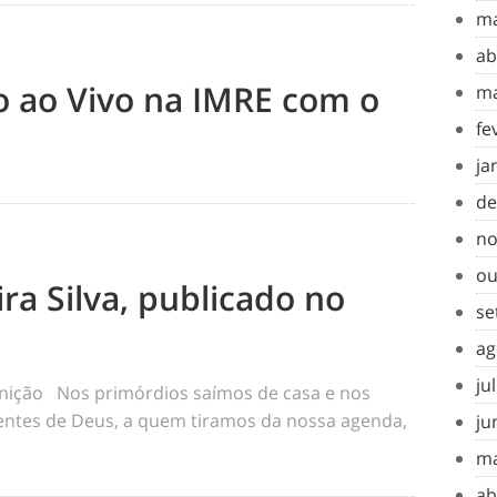
ma
ab
to ao Vivo na IMRE com o
ma
fe
ja
de
no
ou
ra Silva, publicado no
se
ag
ju
inição Nos primórdios saímos de casa e nos
tes de Deus, a quem tiramos da nossa agenda,
ju
ma
ab