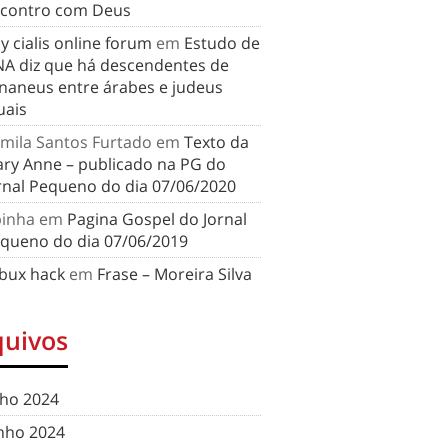
contro com Deus
y cialis online forum
em
Estudo de
A diz que há descendentes de
naneus entre árabes e judeus
uais
mila Santos Furtado
em
Texto da
ry Anne – publicado na PG do
rnal Pequeno do dia 07/06/2020
binha
em
Pagina Gospel do Jornal
queno do dia 07/06/2019
bux hack
em
Frase – Moreira Silva
quivos
lho 2024
nho 2024