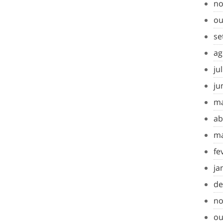
no
ou
se
ag
ju
ju
ma
ab
ma
fe
ja
de
no
ou