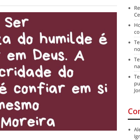
Re
Ce
Ho
co
Te
no
Te
na
Te
pu
Jo
Co
Al
Ig