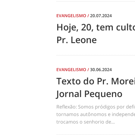
EVANGELISMO
/
20.07.2024
Hoje, 20, tem cul
Pr. Leone
EVANGELISMO
/
30.06.2024
Texto do Pr. Morei
Jornal Pequeno
Reflexão: Somos pródigos por def
tornamos autônomos e independen
trocamos o senhorio de...