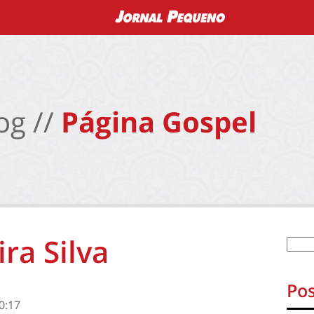
og //
Página Gospel
ra Silva
Pos
0:17