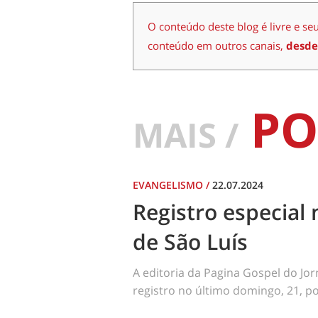
O conteúdo deste blog é livre e se
conteúdo em outros canais,
desde
PO
MAIS /
EVANGELISMO
/
22.07.2024
Registro especial 
de São Luís
A editoria da Pagina Gospel do Jo
registro no último domingo, 21, por