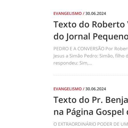
EVANGELISMO
/
30.06.2024
Texto do Roberto 
do Jornal Pequen
PEDRO E A CONVERSÃO Por Robert
Jesus a Simão Pedro: Simão, filho
respondeu: Sim,...
EVANGELISMO
/
30.06.2024
Texto do Pr. Benj
na Página Gospel 
O EXTRAORDINÁRIO PODER DE UM 