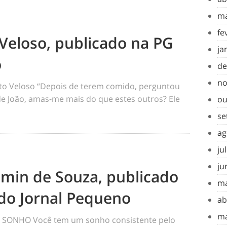
ma
fe
Veloso, publicado na PG
ja
o
de
no
o Veloso “Depois de terem comido, perguntou
 de João, amas-me mais do que estes outros? Ele
ou
se
ag
ju
ju
amin de Souza, publicado
ma
do Jornal Pequeno
ab
ma
SONHO Você tem um sonho consistente pelo