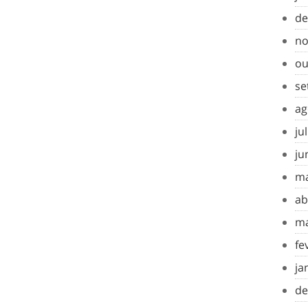
de
no
ou
se
ag
ju
ju
ma
ab
ma
fe
ja
de