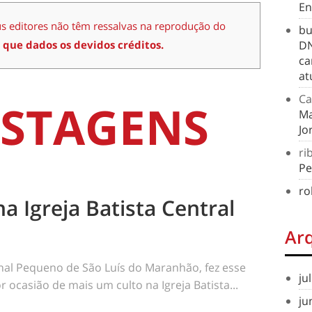
En
us editores não têm ressalvas na reprodução do
bu
 que dados os devidos créditos.
DN
ca
at
Ca
STAGENS
Ma
Jo
ri
Pe
ro
na Igreja Batista Central
Ar
rnal Pequeno de São Luís do Maranhão, fez esse
ju
 ocasião de mais um culto na Igreja Batista...
ju