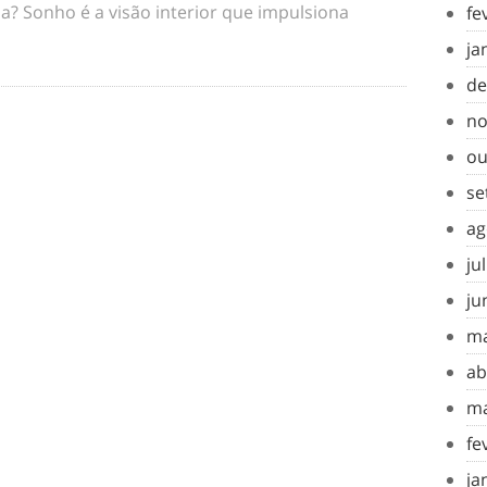
a? Sonho é a visão interior que impulsiona
fe
ja
de
no
ou
se
ag
ju
ju
ma
ab
ma
fe
ja