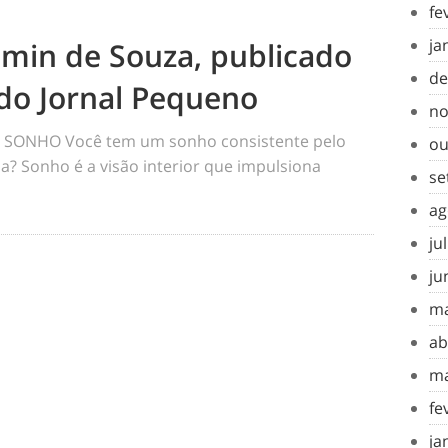
fe
ja
amin de Souza, publicado
de
do Jornal Pequeno
no
SONHO Você tem um sonho consistente pelo
ou
a? Sonho é a visão interior que impulsiona
se
ag
ju
ju
ma
ab
ma
fe
ja