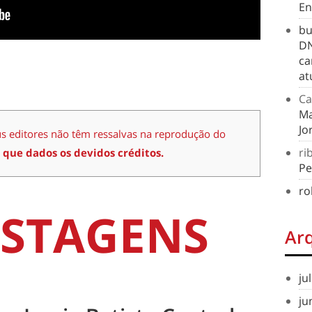
En
bu
DN
ca
at
Ca
Ma
Jo
us editores não têm ressalvas na reprodução do
ri
 que dados os devidos créditos.
Pe
ro
STAGENS
Ar
ju
ju