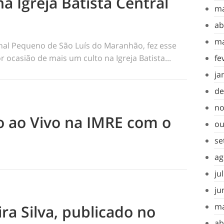
na Igreja Batista Central
ma
ab
ma
rnal Pequeno de São Luís do Maranhão, fez esse
 ocasião de mais um culto na Igreja Batista...
fe
ja
de
no
to ao Vivo na IMRE com o
ou
se
ag
ju
ju
ma
ra Silva, publicado no
ab