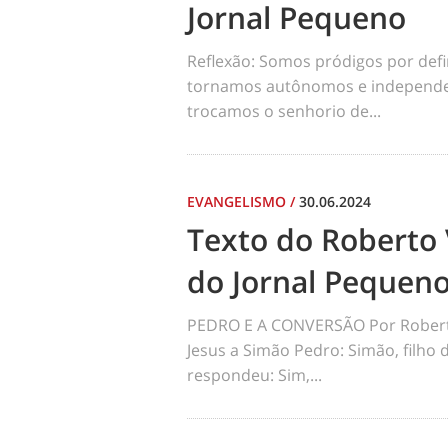
Jornal Pequeno
Reflexão: Somos pródigos por def
tornamos autônomos e independen
trocamos o senhorio de...
EVANGELISMO
/
30.06.2024
Texto do Roberto 
do Jornal Pequen
PEDRO E A CONVERSÃO Por Robert
Jesus a Simão Pedro: Simão, filho
respondeu: Sim,...