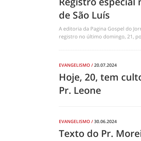
Registro especial 
de São Luís
A editoria da Pagina Gospel do Jo
registro no último domingo, 21, por
EVANGELISMO
/
20.07.2024
Hoje, 20, tem cul
Pr. Leone
EVANGELISMO
/
30.06.2024
Texto do Pr. Morei