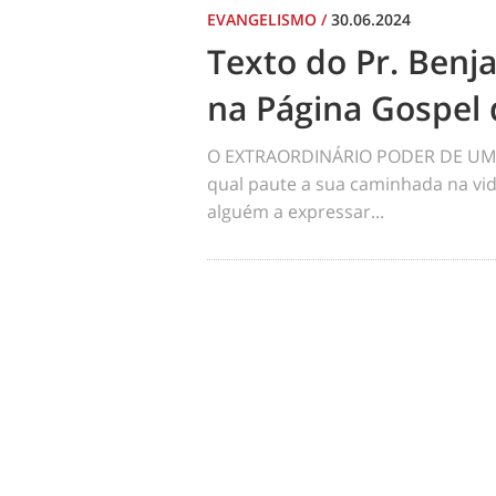
EVANGELISMO
/
30.06.2024
Texto do Pr. Benj
na Página Gospel 
O EXTRAORDINÁRIO PODER DE UM 
qual paute a sua caminhada na vid
alguém a expressar...