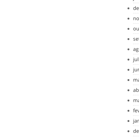
de
no
ou
se
ag
ju
ju
ma
ab
ma
fe
ja
de