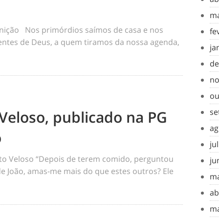
ma
inição Nos primórdios saímos de casa e nos
fe
tes de Deus, a quem tiramos da nossa agenda,
ja
de
no
ou
se
Veloso, publicado na PG
ag
o
ju
o Veloso “Depois de terem comido, perguntou
ju
 de João, amas-me mais do que estes outros? Ele
ma
ab
ma