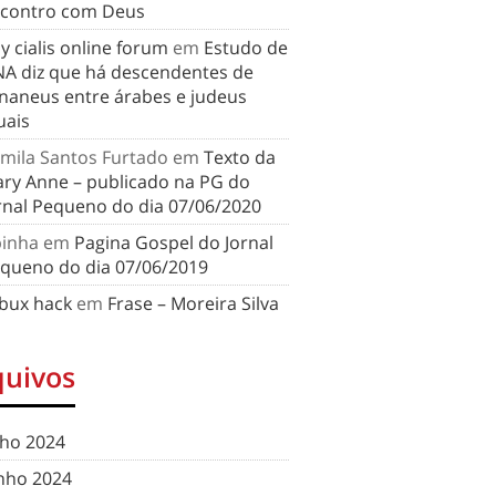
contro com Deus
y cialis online forum
em
Estudo de
A diz que há descendentes de
naneus entre árabes e judeus
uais
mila Santos Furtado
em
Texto da
ry Anne – publicado na PG do
rnal Pequeno do dia 07/06/2020
binha
em
Pagina Gospel do Jornal
queno do dia 07/06/2019
bux hack
em
Frase – Moreira Silva
quivos
lho 2024
nho 2024