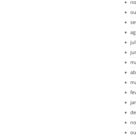
no
ou
se
ag
ju
ju
ma
ab
ma
fe
ja
de
no
ou