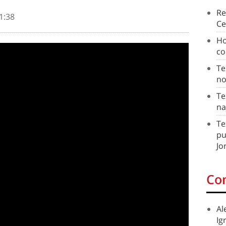
Re
1:38
Ce
Ho
co
Te
no
Te
na
Te
pu
Jo
Co
Al
Ig