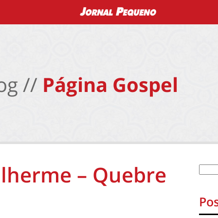
og //
Página Gospel
ilherme – Quebre
Pos