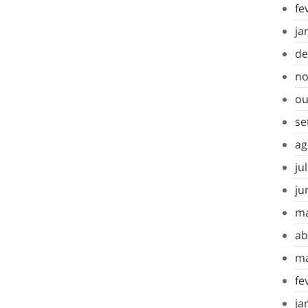
fe
ja
de
no
ou
se
ag
ju
ju
ma
ab
ma
fe
ja