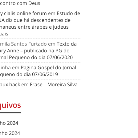
contro com Deus
y cialis online forum
em
Estudo de
A diz que há descendentes de
naneus entre árabes e judeus
uais
mila Santos Furtado
em
Texto da
ry Anne – publicado na PG do
rnal Pequeno do dia 07/06/2020
binha
em
Pagina Gospel do Jornal
queno do dia 07/06/2019
bux hack
em
Frase – Moreira Silva
quivos
lho 2024
nho 2024