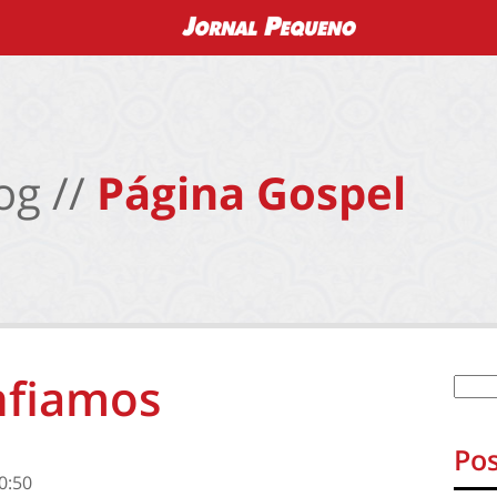
og //
Página Gospel
nfiamos
Pos
0:50