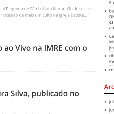
En
rnal Pequeno de São Luís do Maranhão, fez esse
bu
 ocasião de mais um culto na Igreja Batista...
DN
ca
at
Ca
Ma
to ao Vivo na IMRE com o
Jo
ri
Pe
ro
Ar
ra Silva, publicado no
ju
ju