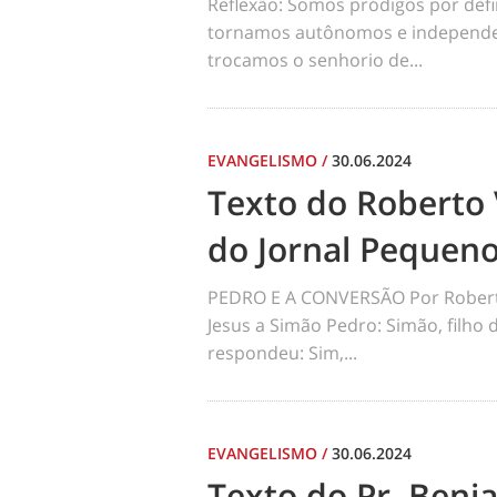
Reflexão: Somos pródigos por def
tornamos autônomos e independen
trocamos o senhorio de...
EVANGELISMO
/
30.06.2024
Texto do Roberto 
do Jornal Pequen
PEDRO E A CONVERSÃO Por Robert
Jesus a Simão Pedro: Simão, filho
respondeu: Sim,...
EVANGELISMO
/
30.06.2024
Texto do Pr. Benj