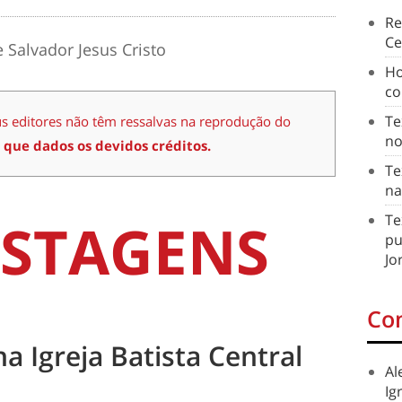
Re
Ce
 Salvador Jesus Cristo
Ho
co
Te
us editores não têm ressalvas na reprodução do
no
 que dados os devidos créditos.
Te
na
STAGENS
Te
pu
Jo
Co
na Igreja Batista Central
Al
Ig