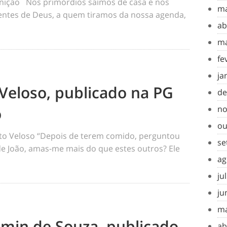
inição Nos primórdios saímos de casa e nos
ma
tes de Deus, a quem tiramos da nossa agenda,
ab
ma
fe
ja
Veloso, publicado na PG
de
o
no
ou
o Veloso “Depois de terem comido, perguntou
se
 de João, amas-me mais do que estes outros? Ele
ag
ju
ju
ma
amin de Souza, publicado
ab