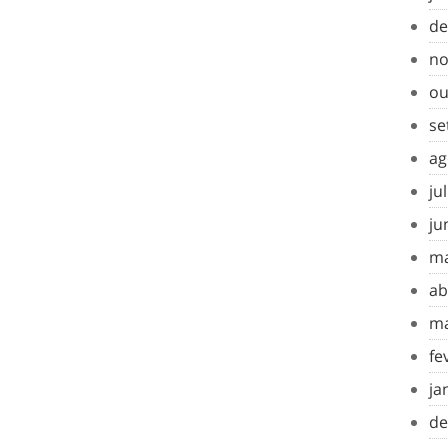
de
no
ou
se
ag
ju
ju
ma
ab
ma
fe
ja
de