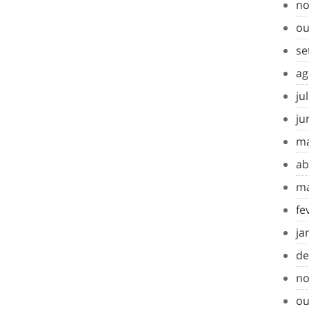
no
ou
se
ag
ju
ju
ma
ab
ma
fe
ja
de
no
ou