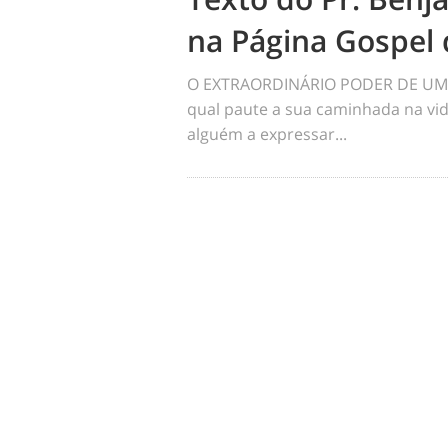
na Página Gospel 
O EXTRAORDINÁRIO PODER DE UM 
qual paute a sua caminhada na vid
alguém a expressar...