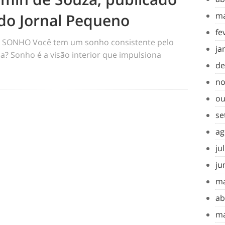
do Jornal Pequeno
ma
fe
SONHO Você tem um sonho consistente pelo
ja
a? Sonho é a visão interior que impulsiona
de
no
ou
se
ag
ju
ju
ma
ab
ma