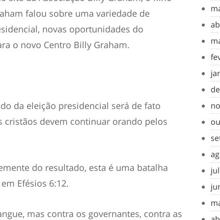
ma
 Graham falou sobre uma variedade de
ab
residencial, novas oportunidades do
ma
ra o novo Centro Billy Graham.
fe
ja
de
do da eleição presidencial será de fato
no
os cristãos devem continuar orando pelos
ou
se
ag
emente do resultado, esta é uma batalha
ju
 em Efésios 6:12.
ju
ma
angue, mas contra os governantes, contra as
ab