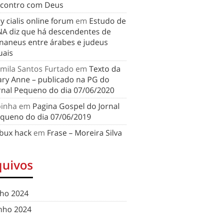
contro com Deus
y cialis online forum
em
Estudo de
A diz que há descendentes de
naneus entre árabes e judeus
uais
mila Santos Furtado
em
Texto da
ry Anne – publicado na PG do
rnal Pequeno do dia 07/06/2020
binha
em
Pagina Gospel do Jornal
queno do dia 07/06/2019
bux hack
em
Frase – Moreira Silva
quivos
lho 2024
nho 2024