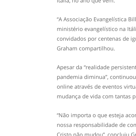
Itália, no ano que vem.
“A Associação Evangelística Bi
ministério evangelístico na It
convidados por centenas de igr
Graham compartilhou.
Apesar da “realidade persiste
pandemia diminua”, continuou
online através de eventos virt
mudança de vida com tantas pe
“Não importa o que esteja ac
nossa responsabilidade de com
Cristo não mudou”, concluiu 