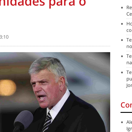
nidades para o
Re
Ce
Ho
co
3:10
Te
no
Te
na
Te
pu
Jo
Co
Al
Ig