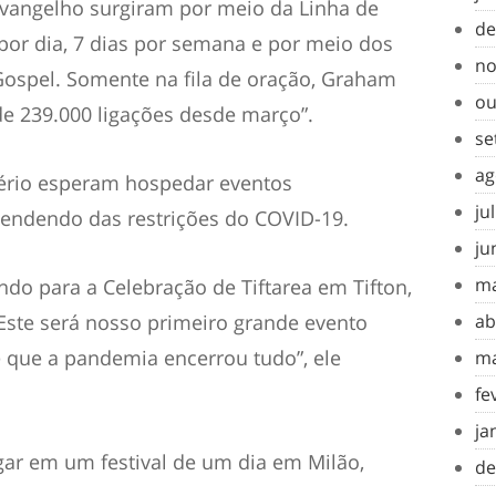
evangelho surgiram por meio da Linha de
de
por dia, 7 dias por semana e por meio dos
no
Gospel. Somente na fila de oração, Graham
ou
e 239.000 ligações desde março”.
se
ag
ério esperam hospedar eventos
ju
ependendo das restrições do COVID-19.
ju
ma
ando para a Celebração de Tiftarea em Tifton,
. Este será nosso primeiro grande evento
ab
e que a pandemia encerrou tudo”, ele
ma
fe
ja
ar em um festival de um dia em Milão,
de