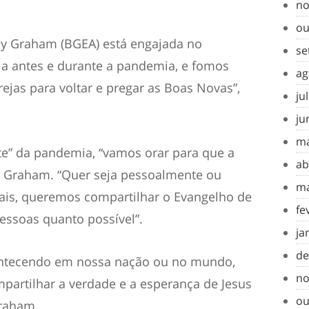
no
ou
lly Graham (BGEA) está engajada no
se
ália antes e durante a pandemia, e fomos
ag
ejas para voltar e pregar as Boas Novas”,
ju
ju
ma
nte” da pandemia, “vamos orar para que a
ab
 Graham. “Quer seja pessoalmente ou
ma
uais, queremos compartilhar o Evangelho de
fe
ssoas quanto possível”.
ja
de
ontecendo em nossa nação ou no mundo,
no
partilhar a verdade e a esperança de Jesus
ou
Graham.