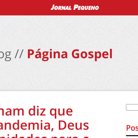
og //
Página Gospel
ham diz que
andemia, Deus
Pos