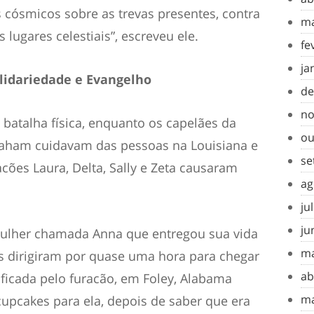
 cósmicos sobre as trevas presentes, contra
ma
 lugares celestiais”, escreveu ele.
fe
ja
lidariedade e Evangelho
de
no
atalha física, enquanto os capelães da
ou
raham cuidavam das pessoas na Louisiana e
se
ões Laura, Delta, Sally e Zeta causaram
ag
ju
ju
ulher chamada Anna que entregou sua vida
ma
es dirigiram por quase uma hora para chegar
ab
ificada pelo furacão, em Foley, Alabama
ma
cupcakes para ela, depois de saber que era