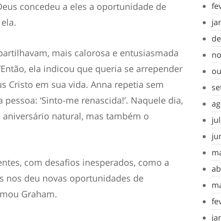
 Deus concedeu a eles a oportunidade de
fe
ela.
ja
de
artilhavam, mais calorosa e entusiasmada
no
“Então, ela indicou que queria se arrepender
ou
us Cristo em sua vida. Anna repetia sem
se
pessoa: ‘Sinto-me renascida!’. Naquele dia,
ag
aniversário natural, mas também o
ju
ju
ma
entes, com desafios inesperados, como a
ab
s nos deu novas oportunidades de
ma
irmou Graham.
fe
ja