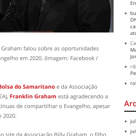
En
bu
DN
ca
at
Ca
in Graham falou sobre as oportunidades
Ma
Jo
angelho em 2020. (Imagem: Facebook /
ri
Pe
ro
Bolsa do Samaritano
e da Associação
EA),
Franklin Graham
está agradecendo a
Ar
ínuas de compartilhar o Evangelho, apesar
e 2020.
ju
ju
site da Associação Billy Graham, o filho