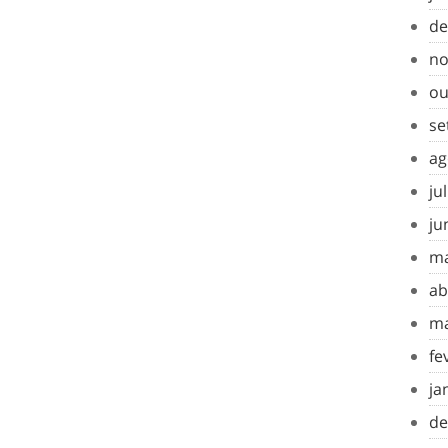
de
no
ou
se
ag
ju
ju
ma
ab
ma
fe
ja
de