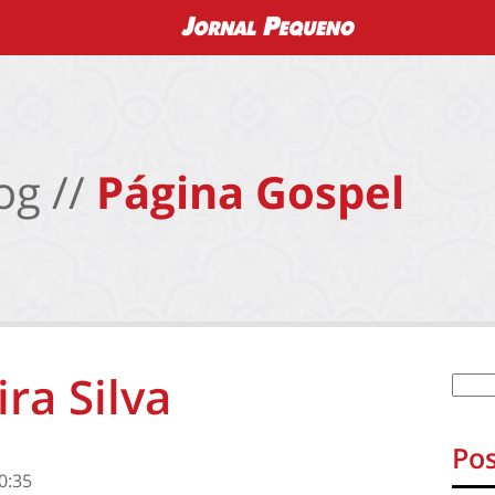
og //
Página Gospel
ra Silva
Pos
0:35