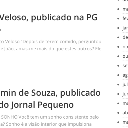
ma
Veloso, publicado na PG
fe
o
ja
de
o Veloso “Depois de terem comido, perguntou
no
 de João, amas-me mais do que estes outros? Ele
ou
se
ag
ju
amin de Souza, publicado
ju
do Jornal Pequeno
ma
ab
SONHO Você tem um sonho consistente pelo
ma
a? Sonho é a visão interior que impulsiona