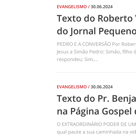
EVANGELISMO
/
30.06.2024
Texto do Roberto 
do Jornal Pequen
PEDRO E A CONVERSÃO Por Robert
Jesus a Simão Pedro: Simão, filho
respondeu: Sim,...
EVANGELISMO
/
30.06.2024
Texto do Pr. Benj
na Página Gospel 
O EXTRAORDINÁRIO PODER DE UM 
qual paute a sua caminhada na vid