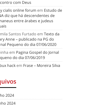
contro com Deus
y cialis online forum
em
Estudo de
A diz que há descendentes de
naneus entre árabes e judeus
uais
mila Santos Furtado
em
Texto da
ry Anne – publicado na PG do
rnal Pequeno do dia 07/06/2020
binha
em
Pagina Gospel do Jornal
queno do dia 07/06/2019
bux hack
em
Frase – Moreira Silva
quivos
lho 2024
nho 2024