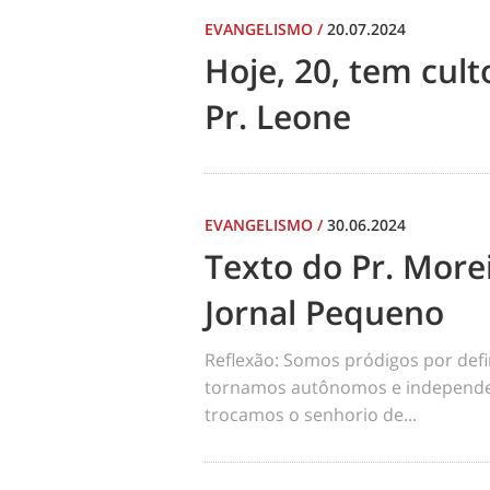
EVANGELISMO
/
20.07.2024
Hoje, 20, tem cul
Pr. Leone
EVANGELISMO
/
30.06.2024
Texto do Pr. Morei
Jornal Pequeno
Reflexão: Somos pródigos por def
tornamos autônomos e independen
trocamos o senhorio de...