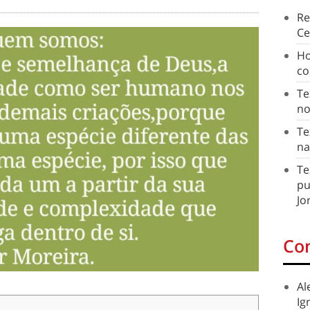
Re
Ce
Ho
co
Te
no
Te
na
Te
pu
Jo
Co
Al
Ig