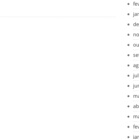
fe
ja
de
no
ou
se
ag
ju
ju
ma
ab
ma
fe
ja