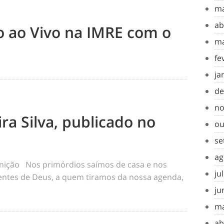
ma
ab
to ao Vivo na IMRE com o
ma
fe
ja
de
no
ra Silva, publicado no
ou
se
ag
inição Nos primórdios saímos de casa e nos
ju
tes de Deus, a quem tiramos da nossa agenda,
ju
ma
ab