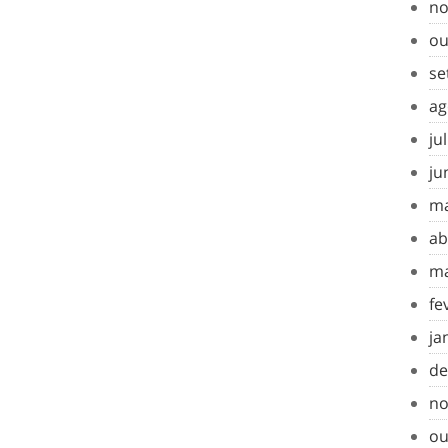
no
ou
se
ag
ju
ju
ma
ab
ma
fe
ja
de
no
ou