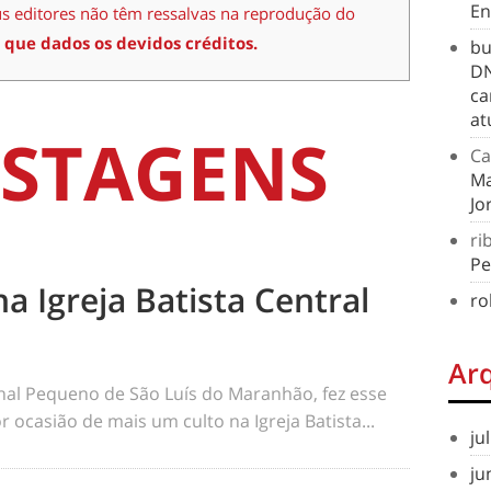
En
us editores não têm ressalvas na reprodução do
 que dados os devidos créditos.
bu
DN
ca
at
STAGENS
Ca
Ma
Jo
ri
Pe
na Igreja Batista Central
ro
Ar
rnal Pequeno de São Luís do Maranhão, fez esse
 ocasião de mais um culto na Igreja Batista...
ju
ju