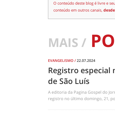
O conteúdo deste blog é livre e se
conteúdo em outros canais,
desde
PO
MAIS /
EVANGELISMO
/
22.07.2024
Registro especial 
de São Luís
A editoria da Pagina Gospel do Jo
registro no último domingo, 21, por