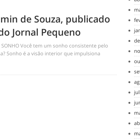
ma
amin de Souza, publicado
fe
do Jornal Pequeno
ja
de
SONHO Você tem um sonho consistente pelo
no
a? Sonho é a visão interior que impulsiona
ou
se
ag
ju
ju
ma
ab
ma