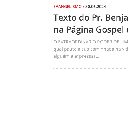
EVANGELISMO
/
30.06.2024
Texto do Pr. Benj
na Página Gospel 
O EXTRAORDINÁRIO PODER DE UM 
qual paute a sua caminhada na vid
alguém a expressar...