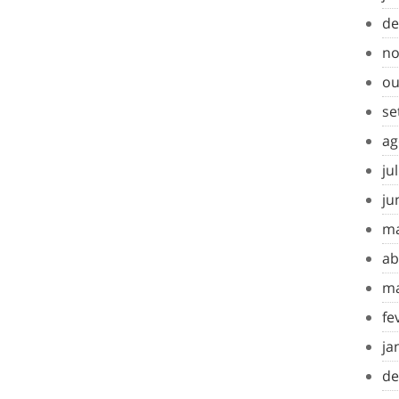
de
no
ou
se
ag
ju
ju
ma
ab
ma
fe
ja
de