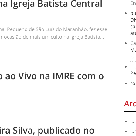
na Igreja Batista Central
En
bu
DN
ca
rnal Pequeno de São Luís do Maranhão, fez esse
at
 ocasião de mais um culto na Igreja Batista...
Ca
Ma
Jo
ri
to ao Vivo na IMRE com o
Pe
ro
Ar
ju
ra Silva, publicado no
ju