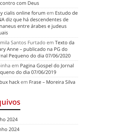
contro com Deus
y cialis online forum
em
Estudo de
A diz que há descendentes de
naneus entre árabes e judeus
uais
mila Santos Furtado
em
Texto da
ry Anne – publicado na PG do
rnal Pequeno do dia 07/06/2020
binha
em
Pagina Gospel do Jornal
queno do dia 07/06/2019
bux hack
em
Frase – Moreira Silva
quivos
lho 2024
nho 2024