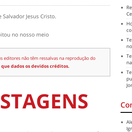
Re
Ce
Salvador Jesus Cristo.
Ho
co
bitou no nosso meio
Te
no
Te
us editores não têm ressalvas na reprodução do
na
 que dados os devidos créditos.
Te
pu
Jo
STAGENS
Co
Al
Ig