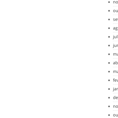
no
ou
se
ag
ju
ju
ma
ab
ma
fe
ja
de
no
ou