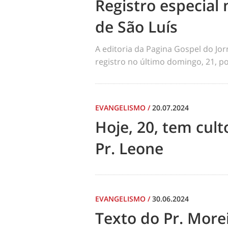
Registro especial 
de São Luís
A editoria da Pagina Gospel do Jo
registro no último domingo, 21, por
EVANGELISMO
/
20.07.2024
Hoje, 20, tem cul
Pr. Leone
EVANGELISMO
/
30.06.2024
Texto do Pr. Morei