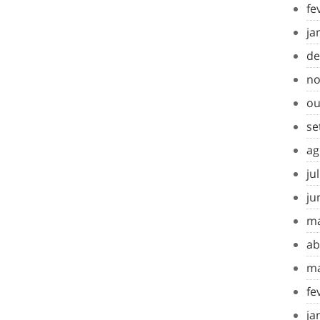
fe
ja
de
no
ou
se
ag
ju
ju
ma
ab
ma
fe
ja