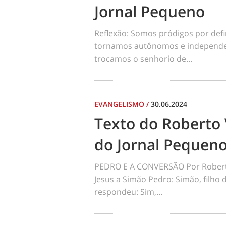
Jornal Pequeno
Reflexão: Somos pródigos por def
tornamos autônomos e independen
trocamos o senhorio de...
EVANGELISMO
/
30.06.2024
Texto do Roberto 
do Jornal Pequen
PEDRO E A CONVERSÃO Por Robert
Jesus a Simão Pedro: Simão, filho
respondeu: Sim,...