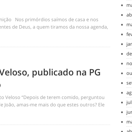
ma
ab
inição Nos primórdios saímos de casa e nos
ma
tes de Deus, a quem tiramos da nossa agenda,
fe
ja
de
no
Veloso, publicado na PG
ou
o
se
ag
o Veloso “Depois de terem comido, perguntou
ju
 de João, amas-me mais do que estes outros? Ele
ju
ma
ab