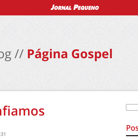
og //
Página Gospel
nfiamos
Pos
:31