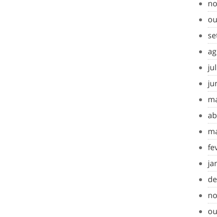
no
ou
se
ag
ju
ju
ma
ab
ma
fe
ja
de
no
ou