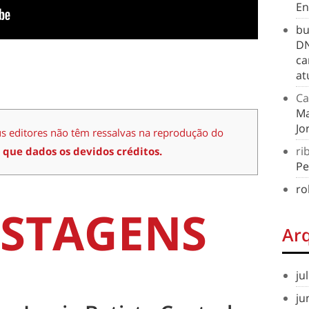
En
bu
DN
ca
at
Ca
Ma
Jo
us editores não têm ressalvas na reprodução do
ri
 que dados os devidos créditos.
Pe
ro
STAGENS
Ar
ju
ju