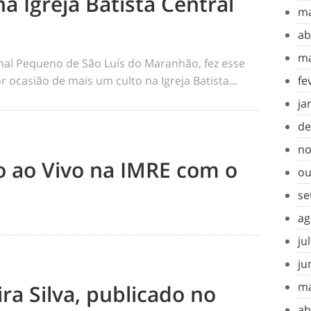
na Igreja Batista Central
ma
ab
ma
rnal Pequeno de São Luís do Maranhão, fez esse
 ocasião de mais um culto na Igreja Batista...
fe
ja
de
no
to ao Vivo na IMRE com o
ou
se
ag
ju
ju
ma
ra Silva, publicado no
ab