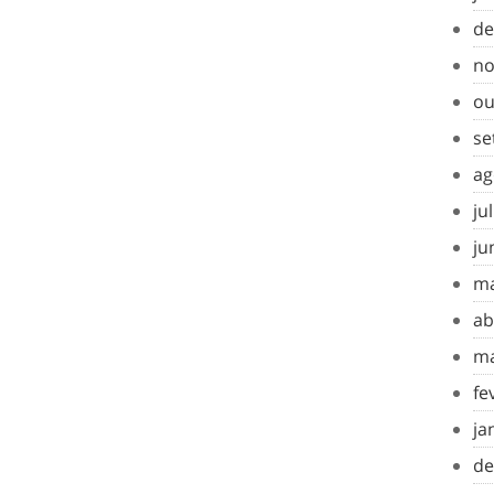
de
no
ou
se
ag
ju
ju
ma
ab
ma
fe
ja
de