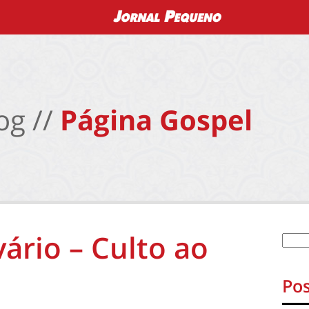
og //
Página Gospel
lvário – Culto ao
Pos