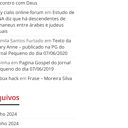
contro com Deus
y cialis online forum
em
Estudo de
A diz que há descendentes de
naneus entre árabes e judeus
uais
mila Santos Furtado
em
Texto da
ry Anne – publicado na PG do
rnal Pequeno do dia 07/06/2020
binha
em
Pagina Gospel do Jornal
queno do dia 07/06/2019
bux hack
em
Frase – Moreira Silva
quivos
lho 2024
nho 2024