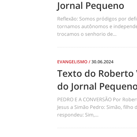
Jornal Pequeno
Reflexão: Somos pródigos por def
tornamos autônomos e independen
trocamos o senhorio de...
EVANGELISMO
/
30.06.2024
Texto do Roberto 
do Jornal Pequen
PEDRO E A CONVERSÃO Por Robert
Jesus a Simão Pedro: Simão, filho
respondeu: Sim,...