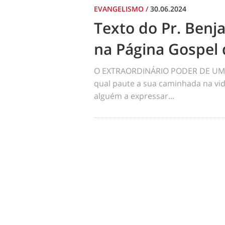
EVANGELISMO
/
30.06.2024
Texto do Pr. Benj
na Página Gospel 
O EXTRAORDINÁRIO PODER DE UM 
qual paute a sua caminhada na vid
alguém a expressar...