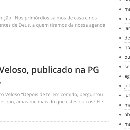
ma
inição Nos primórdios saímos de casa e nos
fe
tes de Deus, a quem tiramos da nossa agenda,
ja
de
no
ou
se
Veloso, publicado na PG
ag
o
ju
o Veloso “Depois de terem comido, perguntou
ju
 de João, amas-me mais do que estes outros? Ele
ma
ab
ma