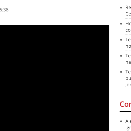
Re
6:38
Ce
Ho
co
Te
no
Te
na
Te
pu
Jo
Co
Al
Ig