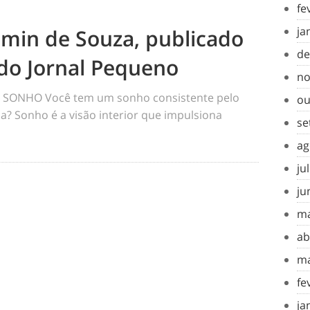
fe
ja
amin de Souza, publicado
de
do Jornal Pequeno
no
SONHO Você tem um sonho consistente pelo
ou
a? Sonho é a visão interior que impulsiona
se
ag
ju
ju
ma
ab
ma
fe
ja