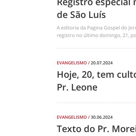
Registro especial 
de São Luís
A editoria da Pagina Gospel do Jo
registro no último domingo, 21, por
EVANGELISMO
/
20.07.2024
Hoje, 20, tem cul
Pr. Leone
EVANGELISMO
/
30.06.2024
Texto do Pr. Morei