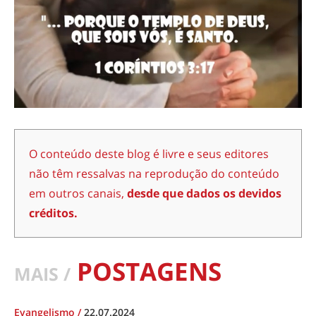
O conteúdo deste blog é livre e seus editores
não têm ressalvas na reprodução do conteúdo
em outros canais,
desde que dados os devidos
créditos.
POSTAGENS
MAIS /
Evangelismo
/
22.07.2024