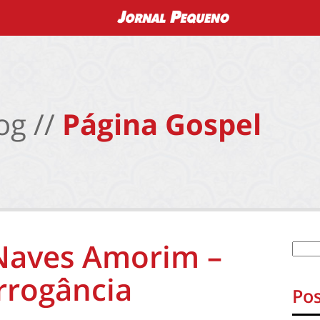
og //
Página Gospel
 Naves Amorim –
arrogância
Pos