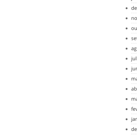
de
no
ou
se
ag
ju
ju
ma
ab
ma
fe
ja
de