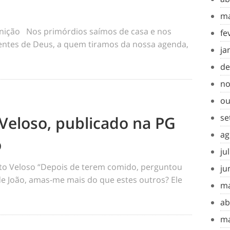
ma
inição Nos primórdios saímos de casa e nos
fe
tes de Deus, a quem tiramos da nossa agenda,
ja
de
no
ou
se
Veloso, publicado na PG
ag
o
ju
o Veloso “Depois de terem comido, perguntou
ju
 de João, amas-me mais do que estes outros? Ele
ma
ab
ma