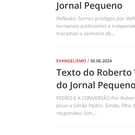
Jornal Pequeno
Reflexão: Somos pródigos por def
tornamos autônomos e independen
trocamos o senhorio de...
EVANGELISMO
/
30.06.2024
Texto do Roberto 
do Jornal Pequen
PEDRO E A CONVERSÃO Por Robert
Jesus a Simão Pedro: Simão, filho
respondeu: Sim,...