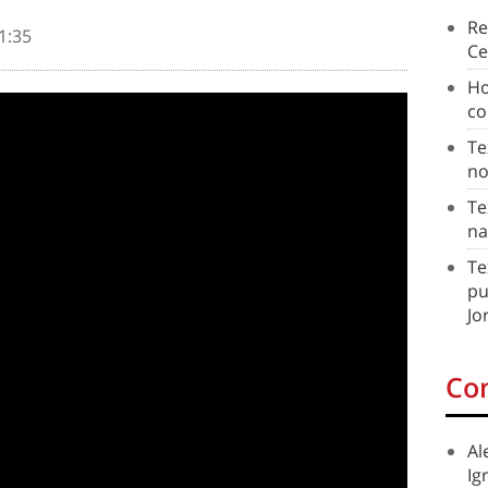
Re
1:35
Ce
Ho
co
Te
no
Te
na
Te
pu
Jo
Co
Al
Ig