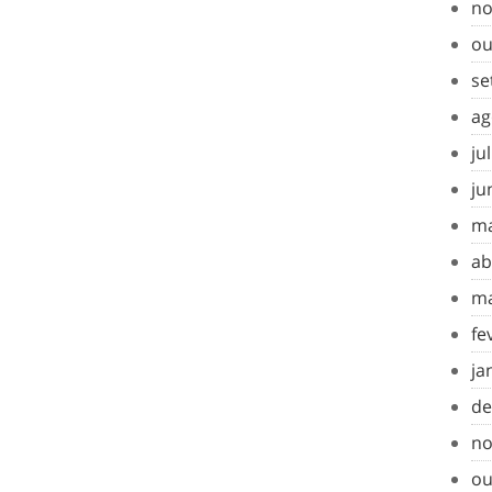
no
ou
se
ag
ju
ju
ma
ab
ma
fe
ja
de
no
ou