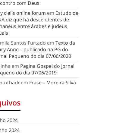
contro com Deus
y cialis online forum
em
Estudo de
A diz que há descendentes de
naneus entre árabes e judeus
uais
mila Santos Furtado
em
Texto da
ry Anne – publicado na PG do
rnal Pequeno do dia 07/06/2020
binha
em
Pagina Gospel do Jornal
queno do dia 07/06/2019
bux hack
em
Frase – Moreira Silva
quivos
lho 2024
nho 2024