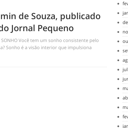
fe
ja
amin de Souza, publicado
de
do Jornal Pequeno
no
SONHO Você tem um sonho consistente pelo
ou
a? Sonho é a visão interior que impulsiona
se
ag
ju
ju
ma
ab
ma
fe
ja