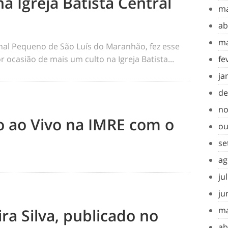
na Igreja Batista Central
ma
ab
ma
rnal Pequeno de São Luís do Maranhão, fez esse
 ocasião de mais um culto na Igreja Batista...
fe
ja
de
no
to ao Vivo na IMRE com o
ou
se
ag
ju
ju
ma
ra Silva, publicado no
ab