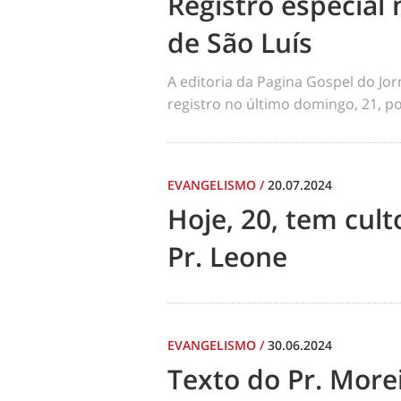
Registro especial 
de São Luís
A editoria da Pagina Gospel do Jo
registro no último domingo, 21, por
EVANGELISMO
/
20.07.2024
Hoje, 20, tem cul
Pr. Leone
EVANGELISMO
/
30.06.2024
Texto do Pr. Morei