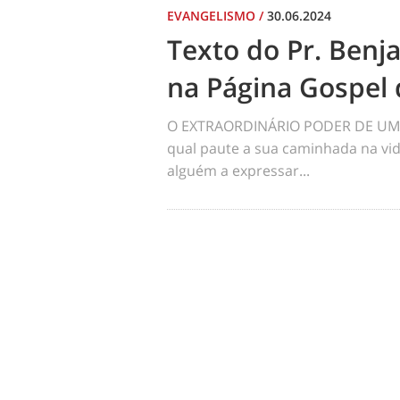
EVANGELISMO
/
30.06.2024
Texto do Pr. Benj
na Página Gospel 
O EXTRAORDINÁRIO PODER DE UM 
qual paute a sua caminhada na vid
alguém a expressar...