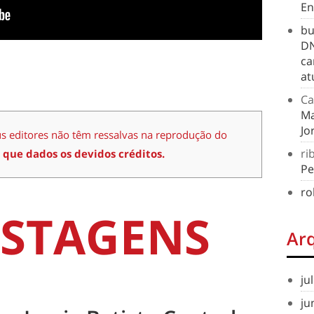
En
bu
DN
ca
at
Ca
Ma
Jo
us editores não têm ressalvas na reprodução do
ri
 que dados os devidos créditos.
Pe
ro
STAGENS
Ar
ju
ju