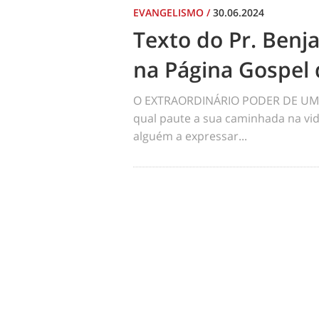
EVANGELISMO
/
30.06.2024
Texto do Pr. Benj
na Página Gospel 
O EXTRAORDINÁRIO PODER DE UM 
qual paute a sua caminhada na vid
alguém a expressar...