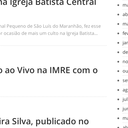
na Igreja Batista Central
ma
ab
ma
rnal Pequeno de São Luís do Maranhão, fez esse
 ocasião de mais um culto na Igreja Batista...
fe
ja
de
no
to ao Vivo na IMRE com o
ou
se
ag
ju
ju
ma
ra Silva, publicado no
ab