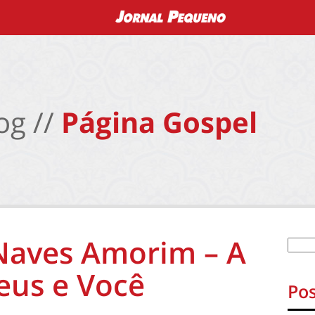
og //
Página Gospel
 Naves Amorim – A
eus e Você
Pos