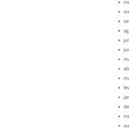
no
ou
se
ag
ju
ju
ma
ab
ma
fe
ja
de
no
ou