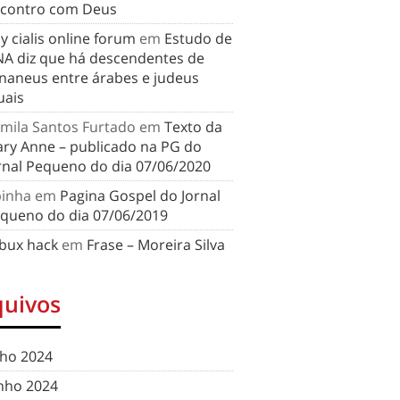
contro com Deus
y cialis online forum
em
Estudo de
A diz que há descendentes de
naneus entre árabes e judeus
uais
mila Santos Furtado
em
Texto da
ry Anne – publicado na PG do
rnal Pequeno do dia 07/06/2020
binha
em
Pagina Gospel do Jornal
queno do dia 07/06/2019
bux hack
em
Frase – Moreira Silva
quivos
lho 2024
nho 2024