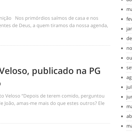
ma
inição Nos primórdios saímos de casa e nos
fe
tes de Deus, a quem tiramos da nossa agenda,
ja
de
no
ou
se
Veloso, publicado na PG
ag
o
ju
o Veloso “Depois de terem comido, perguntou
ju
 de João, amas-me mais do que estes outros? Ele
ma
ab
ma