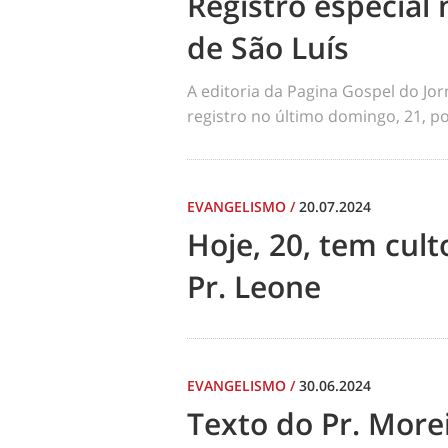
Registro especial 
de São Luís
A editoria da Pagina Gospel do Jo
registro no último domingo, 21, por
EVANGELISMO
/
20.07.2024
Hoje, 20, tem cul
Pr. Leone
EVANGELISMO
/
30.06.2024
Texto do Pr. Morei