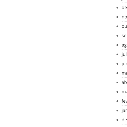
de
no
ou
se
ag
ju
ju
ma
ab
ma
fe
ja
de