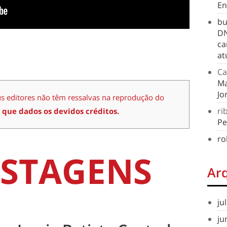
En
bu
DN
ca
at
Ca
Ma
Jo
us editores não têm ressalvas na reprodução do
ri
 que dados os devidos créditos.
Pe
ro
STAGENS
Ar
ju
ju