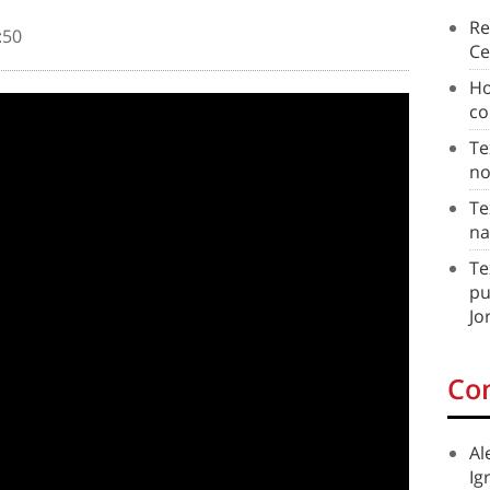
Re
:50
Ce
Ho
co
Te
no
Te
na
Te
pu
Jo
Co
Al
Ig