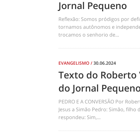
Jornal Pequeno
Reflexão: Somos pródigos por def
tornamos autônomos e independen
trocamos o senhorio de...
EVANGELISMO
/
30.06.2024
Texto do Roberto 
do Jornal Pequen
PEDRO E A CONVERSÃO Por Robert
Jesus a Simão Pedro: Simão, filho
respondeu: Sim,...