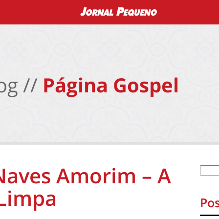
og //
Página Gospel
 Naves Amorim – A
 Limpa
Pos