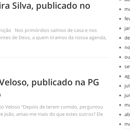
ra Silva, publicado no
ma
fe
ja
inição Nos primórdios saímos de casa e nos
tes de Deus, a quem tiramos da nossa agenda,
de
no
ou
se
ag
Veloso, publicado na PG
ju
o
ju
ma
o Veloso “Depois de terem comido, perguntou
 de João, amas-me mais do que estes outros? Ele
ab
ma