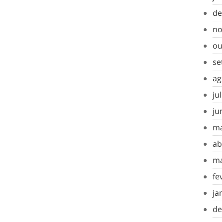
de
no
ou
se
ag
ju
ju
ma
ab
ma
fe
ja
de