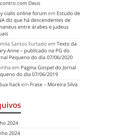
contro com Deus
y cialis online forum
em
Estudo de
A diz que há descendentes de
naneus entre árabes e judeus
uais
mila Santos Furtado
em
Texto da
ry Anne – publicado na PG do
rnal Pequeno do dia 07/06/2020
binha
em
Pagina Gospel do Jornal
queno do dia 07/06/2019
bux hack
em
Frase – Moreira Silva
quivos
lho 2024
nho 2024