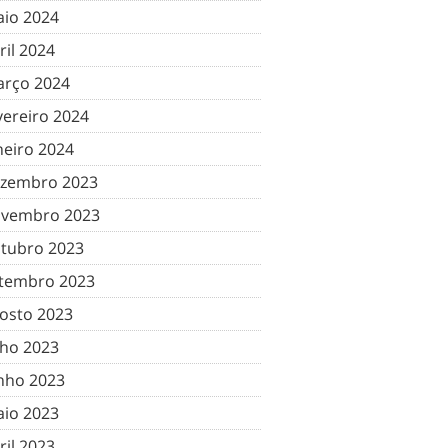
io 2024
ril 2024
rço 2024
vereiro 2024
neiro 2024
zembro 2023
vembro 2023
tubro 2023
tembro 2023
osto 2023
lho 2023
nho 2023
io 2023
ril 2023