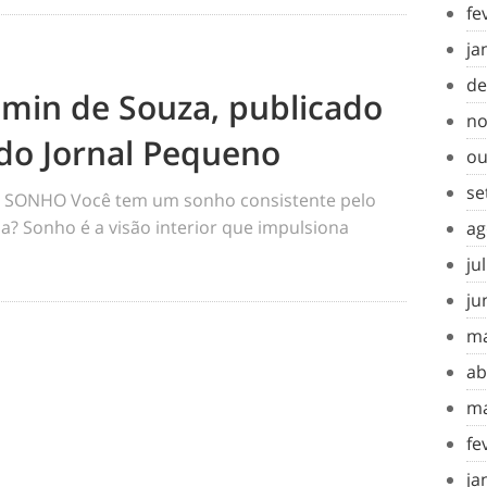
fe
ja
de
amin de Souza, publicado
no
do Jornal Pequeno
ou
se
SONHO Você tem um sonho consistente pelo
a? Sonho é a visão interior que impulsiona
ag
ju
ju
ma
ab
ma
fe
ja