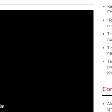
Re
Ce
Ho
co
Te
no
Te
na
Te
pu
Jo
Co
Al
Ig