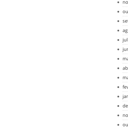
no
ou
se
ag
ju
ju
ma
ab
ma
fe
ja
de
no
ou