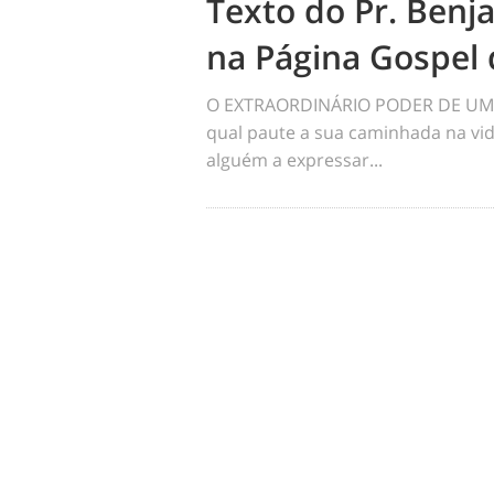
Texto do Pr. Benj
na Página Gospel 
O EXTRAORDINÁRIO PODER DE UM 
qual paute a sua caminhada na vid
alguém a expressar...