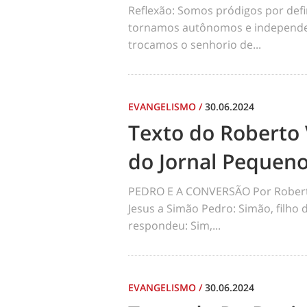
Reflexão: Somos pródigos por def
tornamos autônomos e independen
trocamos o senhorio de...
EVANGELISMO
/
30.06.2024
Texto do Roberto 
do Jornal Pequen
PEDRO E A CONVERSÃO Por Robert
Jesus a Simão Pedro: Simão, filho
respondeu: Sim,...
EVANGELISMO
/
30.06.2024