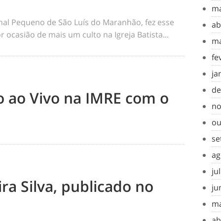
ma
rnal Pequeno de São Luís do Maranhão, fez esse
ab
 ocasião de mais um culto na Igreja Batista...
ma
fe
ja
de
to ao Vivo na IMRE com o
no
ou
se
ag
ju
ra Silva, publicado no
ju
ma
ab