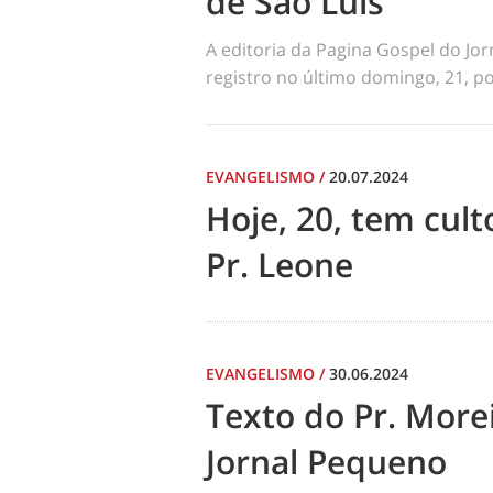
de São Luís
A editoria da Pagina Gospel do Jo
registro no último domingo, 21, por
EVANGELISMO
/
20.07.2024
Hoje, 20, tem cul
Pr. Leone
EVANGELISMO
/
30.06.2024
Texto do Pr. Morei
Jornal Pequeno