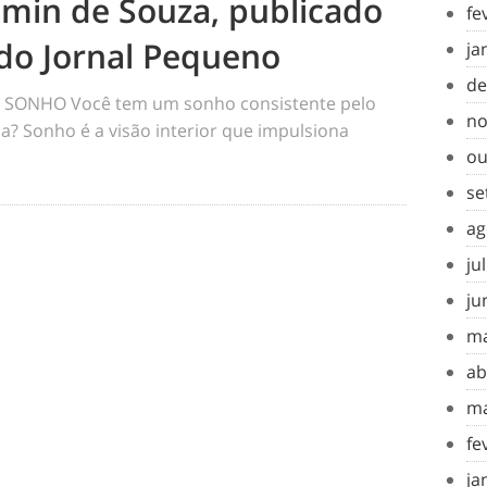
amin de Souza, publicado
fe
do Jornal Pequeno
ja
de
SONHO Você tem um sonho consistente pelo
no
a? Sonho é a visão interior que impulsiona
ou
se
ag
ju
ju
ma
ab
ma
fe
ja