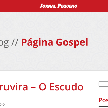
og //
Página Gospel
ruvira – O Escudo
Pos
2:21