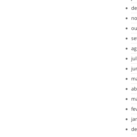
de
no
ou
se
ag
ju
ju
ma
ab
ma
fe
ja
de