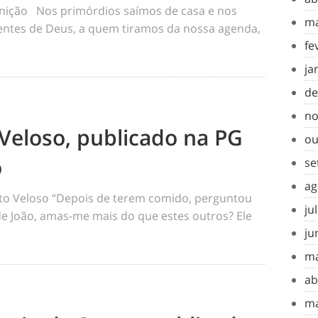
inição Nos primórdios saímos de casa e nos
ma
tes de Deus, a quem tiramos da nossa agenda,
fe
ja
de
no
Veloso, publicado na PG
ou
o
se
ag
o Veloso “Depois de terem comido, perguntou
ju
 de João, amas-me mais do que estes outros? Ele
ju
ma
ab
ma