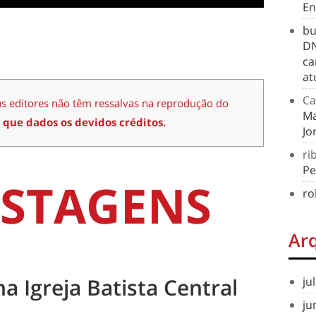
En
bu
DN
ca
at
Ca
us editores não têm ressalvas na reprodução do
Ma
 que dados os devidos créditos.
Jo
ri
Pe
STAGENS
ro
Ar
na Igreja Batista Central
ju
ju