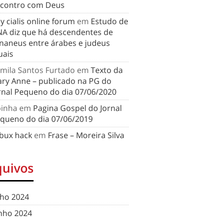
contro com Deus
y cialis online forum
em
Estudo de
A diz que há descendentes de
naneus entre árabes e judeus
uais
mila Santos Furtado
em
Texto da
ry Anne – publicado na PG do
rnal Pequeno do dia 07/06/2020
binha
em
Pagina Gospel do Jornal
queno do dia 07/06/2019
bux hack
em
Frase – Moreira Silva
quivos
lho 2024
nho 2024