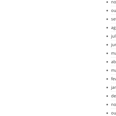
no
ou
se
ag
ju
ju
ma
ab
ma
fe
ja
de
no
ou