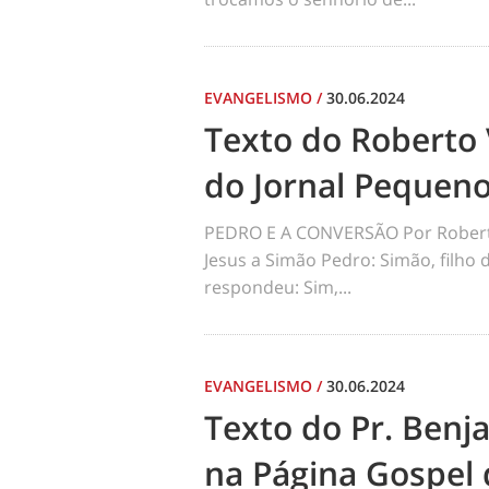
EVANGELISMO
/
30.06.2024
Texto do Roberto 
do Jornal Pequen
PEDRO E A CONVERSÃO Por Robert
Jesus a Simão Pedro: Simão, filho
respondeu: Sim,...
EVANGELISMO
/
30.06.2024
Texto do Pr. Benj
na Página Gospel 