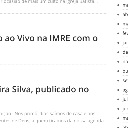
 ocasião de mais um culto na Igreja Batista...
ma
ab
ma
fe
to ao Vivo na IMRE com o
ja
de
no
ou
se
ra Silva, publicado no
ag
ju
ju
inição Nos primórdios saímos de casa e nos
ma
tes de Deus, a quem tiramos da nossa agenda,
ab