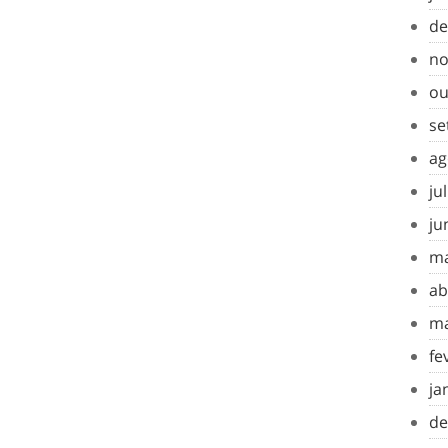
de
no
ou
se
ag
ju
ju
ma
ab
ma
fe
ja
de