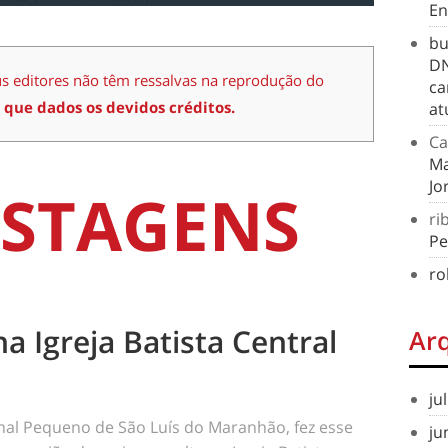
En
bu
DN
us editores não têm ressalvas na reprodução do
ca
 que dados os devidos créditos.
at
Ca
Ma
Jo
STAGENS
ri
Pe
ro
na Igreja Batista Central
Ar
ju
rnal Pequeno de São Luís do Maranhão, fez esse
ju