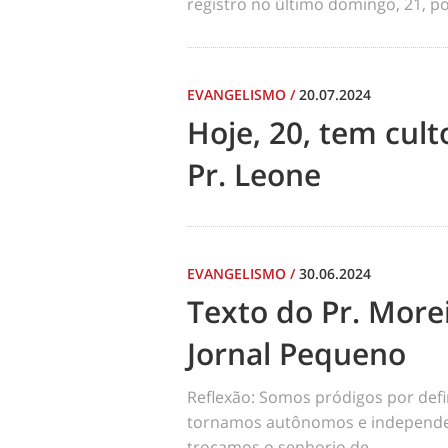
registro no último domingo, 21, por
EVANGELISMO
/
20.07.2024
Hoje, 20, tem cul
Pr. Leone
EVANGELISMO
/
30.06.2024
Texto do Pr. Morei
Jornal Pequeno
Reflexão: Somos pródigos por def
tornamos autônomos e independen
trocamos o senhorio de...