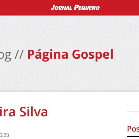
og //
Página Gospel
ra Silva
Pos
5:28