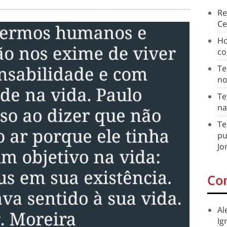
Re
Ce
Ho
co
Te
no
Te
na
Te
pu
Jo
Co
Al
Ig