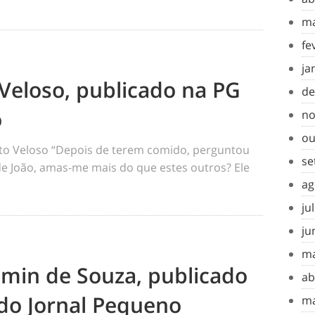
ma
fe
ja
Veloso, publicado na PG
de
o
no
ou
o Veloso “Depois de terem comido, perguntou
se
 de João, amas-me mais do que estes outros? Ele
ag
ju
ju
ma
amin de Souza, publicado
ab
do Jornal Pequeno
ma