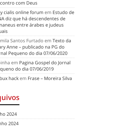
contro com Deus
y cialis online forum
em
Estudo de
A diz que há descendentes de
naneus entre árabes e judeus
uais
mila Santos Furtado
em
Texto da
ry Anne – publicado na PG do
rnal Pequeno do dia 07/06/2020
binha
em
Pagina Gospel do Jornal
queno do dia 07/06/2019
bux hack
em
Frase – Moreira Silva
quivos
lho 2024
nho 2024