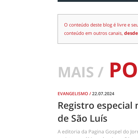
O conteúdo deste blog é livre e se
conteúdo em outros canais,
desde
PO
MAIS /
EVANGELISMO
/
22.07.2024
Registro especial 
de São Luís
A editoria da Pagina Gospel do Jo