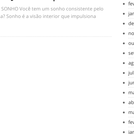
fe
SONHO Você tem um sonho consistente pelo
ja
a? Sonho é a visão interior que impulsiona
de
no
ou
se
ag
ju
ju
ma
ab
ma
fe
ja