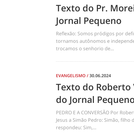
Texto do Pr. Morei
Jornal Pequeno
Reflexão: Somos pródigos por def
tornamos autônomos e independen
trocamos o senhorio de...
EVANGELISMO
/
30.06.2024
Texto do Roberto 
do Jornal Pequen
PEDRO E A CONVERSÃO Por Robert
Jesus a Simão Pedro: Simão, filho
respondeu: Sim,...