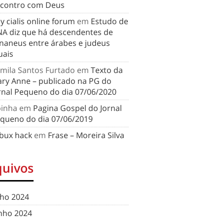
contro com Deus
y cialis online forum
em
Estudo de
A diz que há descendentes de
naneus entre árabes e judeus
uais
mila Santos Furtado
em
Texto da
ry Anne – publicado na PG do
rnal Pequeno do dia 07/06/2020
binha
em
Pagina Gospel do Jornal
queno do dia 07/06/2019
bux hack
em
Frase – Moreira Silva
quivos
lho 2024
nho 2024