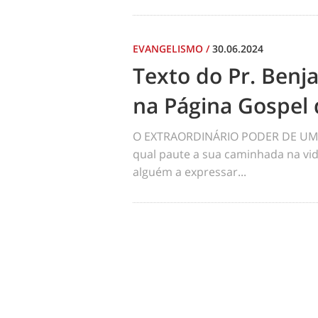
EVANGELISMO
/
30.06.2024
Texto do Pr. Benj
na Página Gospel 
O EXTRAORDINÁRIO PODER DE UM 
qual paute a sua caminhada na vid
alguém a expressar...