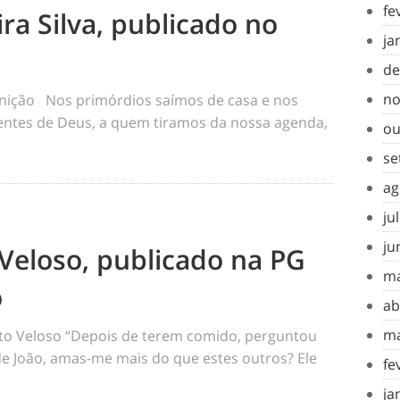
fe
ra Silva, publicado no
ja
de
no
inição Nos primórdios saímos de casa e nos
tes de Deus, a quem tiramos da nossa agenda,
ou
se
ag
ju
ju
Veloso, publicado na PG
ma
o
ab
ma
o Veloso “Depois de terem comido, perguntou
 de João, amas-me mais do que estes outros? Ele
fe
ja