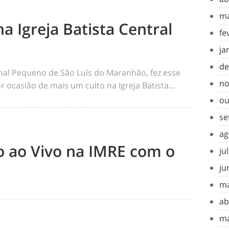
ma
na Igreja Batista Central
fe
ja
de
rnal Pequeno de São Luís do Maranhão, fez esse
no
 ocasião de mais um culto na Igreja Batista...
ou
se
ag
to ao Vivo na IMRE com o
ju
ju
ma
ab
ma