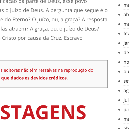
tificação da parte de Deus, esse povo
ma
s o juízo de Deus. A pergunta que segue é o
ab
do Eterno? O juízo, ou, a graça? A resposta
ma
las atraem? A graça, ou, o juízo de Deus?
fe
e Cristo por causa da Cruz. Escravo
ja
de
no
us editores não têm ressalvas na reprodução do
ou
 que dados os devidos créditos.
se
ag
ju
STAGENS
ju
ma
ab