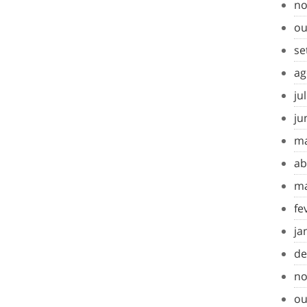
no
ou
se
ag
ju
ju
ma
ab
ma
fe
ja
de
no
ou