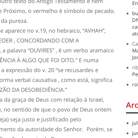
utro texto do Antigo Testamento e nem
En
e Próximo, o vermelho é símbolo de pecado.
bu
DN
 da pureza.
ca
ue aparece no v.19, no hebraico, “AVHAH”,
at
A CEDER , CONCORDANDO COM A
Ca
, a palavra “OUVIRES” , é um verbo aramaico
Ma
Jo
IÊNCIA À ALGO QUE FOI DITO.” E numa
ri
 a expressão do v. 20 “se recusardes e
Pe
forma verbal causativa , como está, significa
ro
ÃO DA DESOBEDIÊNCIA.”
da da graça de Deus com relação à Israel,
Ar
e, no sentido de que o povo de Deus ontem
eja) seja justo e justificado pelo
ju
mento da autoridade do Senhor. Porém, se
ju