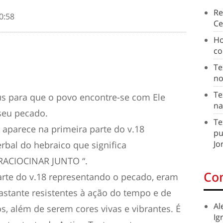
Re
0:58
Ce
Ho
co
Te
no
Te
us para que o povo encontre-se com Ele
na
seu pecado.
Te
á aparece na primeira parte do v.18
pu
Jo
rbal do hebraico que significa
“RACIOCINAR JUNTO “.
Co
arte do v.18 representando o pecado, eram
astante resistentes à ação do tempo e de
Al
s, além de serem cores vivas e vibrantes. É
Ig