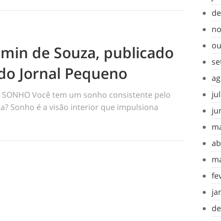
de
no
ou
amin de Souza, publicado
se
do Jornal Pequeno
ag
ju
SONHO Você tem um sonho consistente pelo
a? Sonho é a visão interior que impulsiona
ju
ma
ab
ma
fe
ja
de