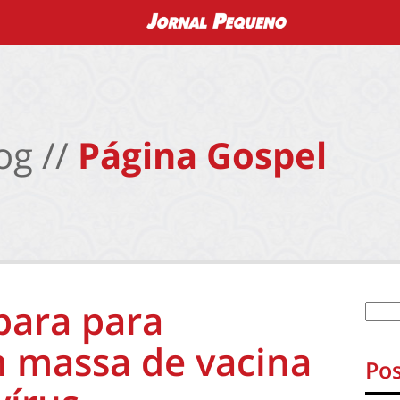
og //
Página Gospel
epara para
 massa de vacina
Pos