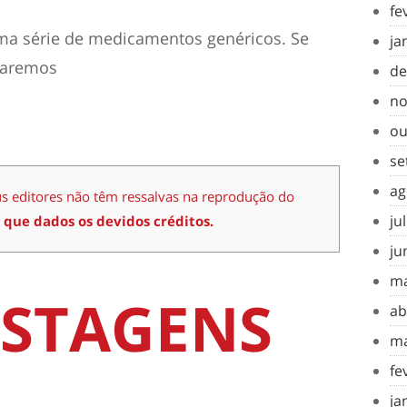
fe
uma série de medicamentos genéricos. Se
ja
taremos
de
no
ou
se
ag
us editores não têm ressalvas na reprodução do
ju
 que dados os devidos créditos.
ju
ma
STAGENS
ab
ma
fe
ja