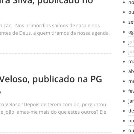
no
ou
se
inição Nos primórdios saímos de casa e nos
ag
tes de Deus, a quem tiramos da nossa agenda,
ju
ju
ma
ab
Veloso, publicado na PG
ma
o
fe
ja
o Veloso “Depois de terem comido, perguntou
de
 de João, amas-me mais do que estes outros? Ele
no
ou