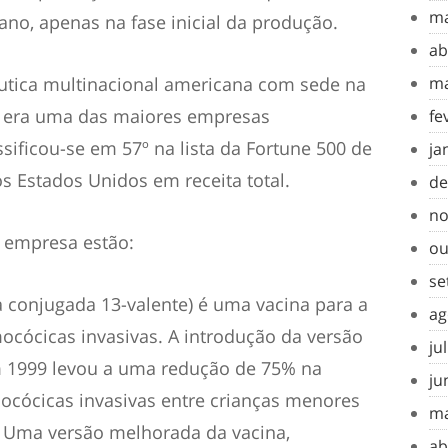
ma
ano, apenas na fase inicial da produção.
ab
utica multinacional americana com sede na
ma
, era uma das maiores empresas
fe
ificou-se em 57º na lista da Fortune 500 de
ja
 Estados Unidos em receita total.
de
no
a empresa estão:
ou
se
conjugada 13-valente) é uma vacina para a
ag
cócicas invasivas. A introdução da versão
ju
em 1999 levou a uma redução de 75% na
ju
ocócicas invasivas entre crianças menores
ma
. Uma versão melhorada da vacina,
ab