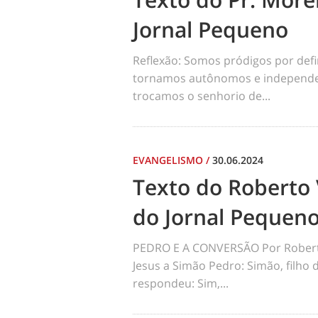
Jornal Pequeno
Reflexão: Somos pródigos por def
tornamos autônomos e independen
trocamos o senhorio de...
EVANGELISMO
/
30.06.2024
Texto do Roberto 
do Jornal Pequen
PEDRO E A CONVERSÃO Por Robert
Jesus a Simão Pedro: Simão, filho
respondeu: Sim,...