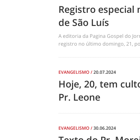
Registro especial 
de São Luís
A editoria da Pagina Gospel do Jo
registro no último domingo, 21, por
EVANGELISMO
/
20.07.2024
Hoje, 20, tem cul
Pr. Leone
EVANGELISMO
/
30.06.2024
Texto do Pr. Morei