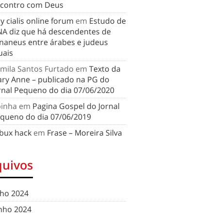
contro com Deus
y cialis online forum
em
Estudo de
A diz que há descendentes de
naneus entre árabes e judeus
uais
mila Santos Furtado
em
Texto da
ry Anne – publicado na PG do
rnal Pequeno do dia 07/06/2020
binha
em
Pagina Gospel do Jornal
queno do dia 07/06/2019
bux hack
em
Frase – Moreira Silva
quivos
lho 2024
nho 2024