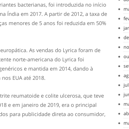
antes bacterianas, foi introduzida no início
ma
a Índia em 2017. A partir de 2012, a taxa de
fe
anças menores de 5 anos foi reduzida em 50%
ja
de
no
neuropática. As vendas do Lyrica foram de
ou
tente norte-americana do Lyrica foi
se
 genéricos e mantida em 2014, dando à
ag
a nos EUA até 2018.
ju
ju
rtrite reumatoide e colite ulcerosa, que teve
ma
18 e em janeiro de 2019, era o principal
ab
os para publicidade direta ao consumidor,
ma