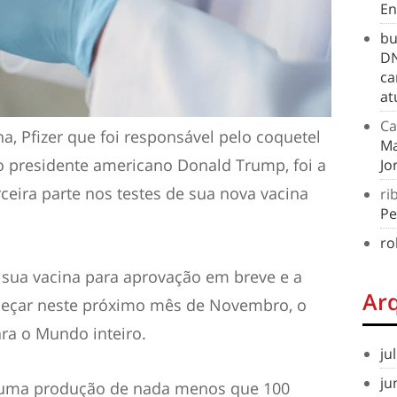
En
bu
DN
ca
at
Ca
 Pfizer que foi responsável pelo coquetel
Ma
do presidente americano Donald Trump, foi a
Jo
rceira parte nos testes de sua nova vacina
ri
Pe
ro
r sua vacina para aprovação em breve e a
Ar
meçar neste próximo mês de Novembro, o
ra o Mundo inteiro.
ju
ju
de uma produção de nada menos que 100