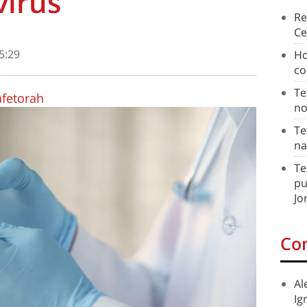
vírus
Re
Ce
5:29
Ho
co
Te
afetorah
no
Te
na
Te
pu
Jo
Co
Al
Ig