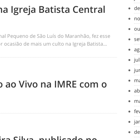
na Igreja Batista Central
de
no
ou
rnal Pequeno de São Luís do Maranhão, fez esse
se
 ocasião de mais um culto na Igreja Batista...
ag
ju
ju
ma
to ao Vivo na IMRE com o
ab
ma
fe
ja
de
ra Silva, publicado no