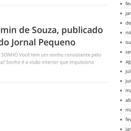
fe
ja
de
amin de Souza, publicado
no
do Jornal Pequeno
ou
se
SONHO Você tem um sonho consistente pelo
ag
a? Sonho é a visão interior que impulsiona
ju
ju
ma
ab
ma
fe
ja