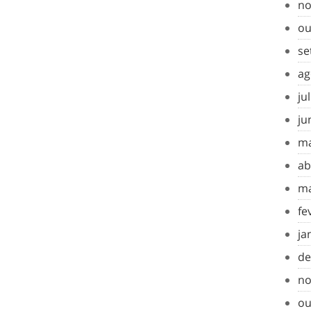
no
ou
se
ag
ju
ju
ma
ab
ma
fe
ja
de
no
ou