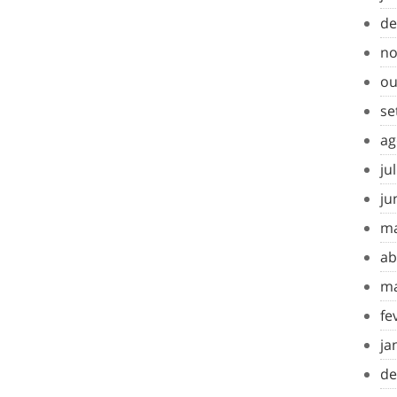
de
no
ou
se
ag
ju
ju
ma
ab
ma
fe
ja
de