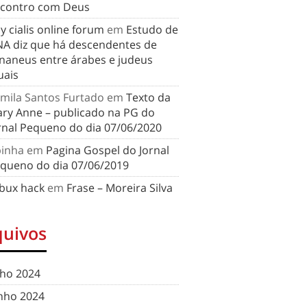
contro com Deus
y cialis online forum
em
Estudo de
A diz que há descendentes de
naneus entre árabes e judeus
uais
mila Santos Furtado
em
Texto da
ry Anne – publicado na PG do
rnal Pequeno do dia 07/06/2020
binha
em
Pagina Gospel do Jornal
queno do dia 07/06/2019
bux hack
em
Frase – Moreira Silva
quivos
lho 2024
nho 2024