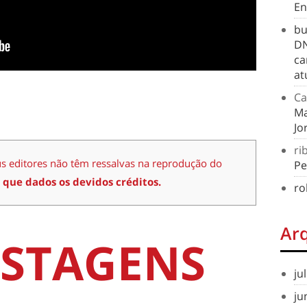
En
bu
DN
ca
at
Ca
Ma
Jo
ri
us editores não têm ressalvas na reprodução do
Pe
 que dados os devidos créditos.
ro
Ar
STAGENS
ju
ju