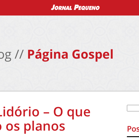
og //
Página Gospel
Lidório – O que
 os planos
Pos