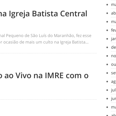
ma
na Igreja Batista Central
ab
ma
fe
rnal Pequeno de São Luís do Maranhão, fez esse
ja
 ocasião de mais um culto na Igreja Batista...
de
no
ou
to ao Vivo na IMRE com o
se
ag
ju
ju
ma
ab