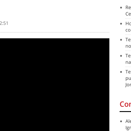
Re
Ce
2:51
Ho
co
Te
no
Te
na
Te
pu
Jo
Co
Al
Ig