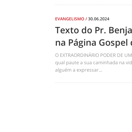
EVANGELISMO
/
30.06.2024
Texto do Pr. Benj
na Página Gospel 
O EXTRAORDINÁRIO PODER DE UM 
qual paute a sua caminhada na vid
alguém a expressar...