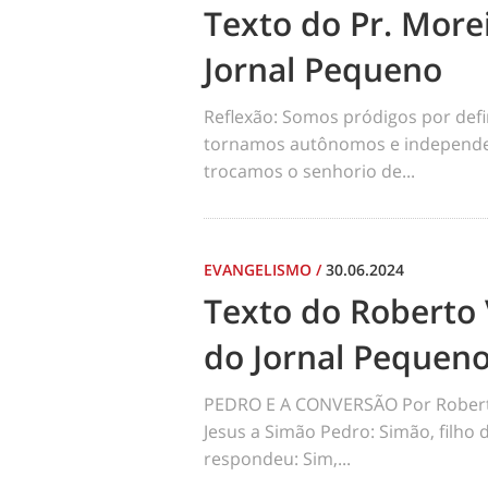
Texto do Pr. Morei
Jornal Pequeno
Reflexão: Somos pródigos por def
tornamos autônomos e independen
trocamos o senhorio de...
EVANGELISMO
/
30.06.2024
Texto do Roberto 
do Jornal Pequen
PEDRO E A CONVERSÃO Por Robert
Jesus a Simão Pedro: Simão, filho
respondeu: Sim,...