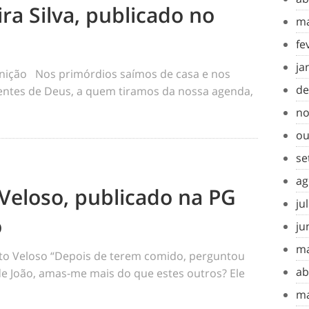
ra Silva, publicado no
ma
fe
ja
inição Nos primórdios saímos de casa e nos
de
tes de Deus, a quem tiramos da nossa agenda,
no
ou
se
ag
Veloso, publicado na PG
ju
o
ju
ma
o Veloso “Depois de terem comido, perguntou
ab
 de João, amas-me mais do que estes outros? Ele
ma