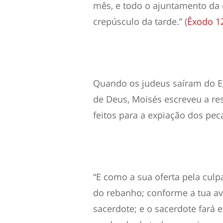
mês, e todo o ajuntamento da 
crepúsculo da tarde
.
” (
Êxodo 12
Quando
os judeus saíram do Eg
de Deus, Moisés escreveu a res
feitos para a expiação dos pe
“
E como a sua oferta pela cul
do rebanho; conforme a tua ava
sacerdote;
e o sacerdote fará e