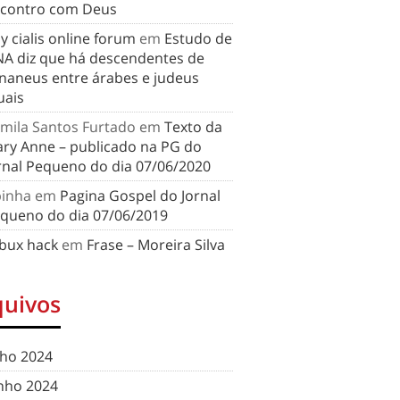
contro com Deus
y cialis online forum
em
Estudo de
A diz que há descendentes de
naneus entre árabes e judeus
uais
mila Santos Furtado
em
Texto da
ry Anne – publicado na PG do
rnal Pequeno do dia 07/06/2020
binha
em
Pagina Gospel do Jornal
queno do dia 07/06/2019
bux hack
em
Frase – Moreira Silva
quivos
lho 2024
nho 2024