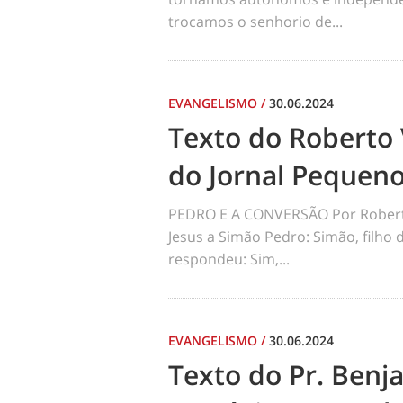
trocamos o senhorio de...
EVANGELISMO
/
30.06.2024
Texto do Roberto 
do Jornal Pequen
PEDRO E A CONVERSÃO Por Robert
Jesus a Simão Pedro: Simão, filho
respondeu: Sim,...
EVANGELISMO
/
30.06.2024
Texto do Pr. Benj