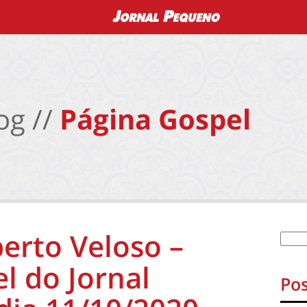
og //
Página Gospel
erto Veloso –
l do Jornal
Pos