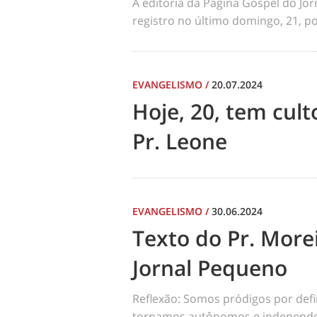
A editoria da Pagina Gospel do Jo
registro no último domingo, 21, por
EVANGELISMO
/
20.07.2024
Hoje, 20, tem cul
Pr. Leone
EVANGELISMO
/
30.06.2024
Texto do Pr. Morei
Jornal Pequeno
Reflexão: Somos pródigos por def
tornamos autônomos e independen