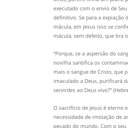
executado com o envio de Seu f
definitivo. Se para
a expiação 
mácula, em Jesus isso se confi
mácula, sem defeito,
que tira 
“
Porque, se a aspersão do san
novilha santifica os c
ontaminad
mais o sangue de Cristo, que p
imaculado a Deus, purificará d
servirdes ao Deus vivo?” (Heb
O sacrifício
de Jesus é
eterno e
necessidade de imolação de ani
pecado do mundo.
Com o seu