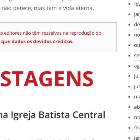
fe
não perece, mas tem a vida eterna.
ja
de
us editores não têm ressalvas na reprodução do
no
 que dados os devidos créditos.
ou
se
ag
STAGENS
ju
ju
ma
ab
na Igreja Batista Central
ma
fe
ja