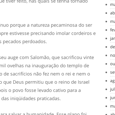
e tiver feito, nas quais se tenha tornado
ma
ab
ma
ntínuo porque a natureza pecaminosa do ser
fe
re estivesse precisando imolar c
ordeiros e
ja
us pecados perdoados.
de
no
seu auge com Salomão, que sacrificou vinte
ou
e mil ovelhas na inauguração do templo de
se
 de sacrifício
s
não fez nem o rei e nem o
ag
to que Deus permitiu que o reino de Israel
ju
pois o p
ovo fosse levado cativo para a
ju
o das iniqüidades praticadas.
ma
ara salvar a humanidade. Esse plano foi
ab