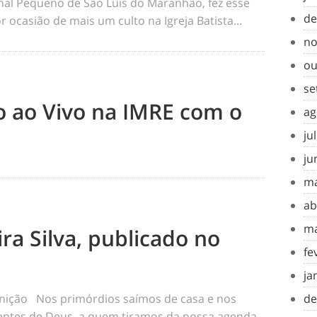
rnal Pequeno de São Luís do Maranhão, fez esse
de
 ocasião de mais um culto na Igreja Batista...
no
ou
se
to ao Vivo na IMRE com o
ag
ju
ju
ma
ab
ma
ra Silva, publicado no
fe
ja
inição Nos primórdios saímos de casa e nos
de
tes de Deus, a quem tiramos da nossa agenda,