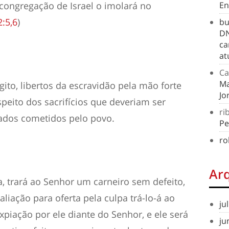
congregação de Israel o imolará no
En
:5,6
)
bu
DN
ca
at
Ca
Ma
ito, libertos da escravidão pela mão forte
Jo
peito dos sacrifícios que deveriam ser
ri
cados cometidos pelo povo.
Pe
ro
Ar
pa, trará ao Senhor um carneiro sem
defeito,
liação para oferta pela culpa trá-lo-á ao
ju
xpiação por ele diante do Senhor, e ele será
ju