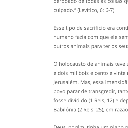
perdoado de todas as coisas qu
culpado.” (Levítico, 6: 6-7
)
Esse tipo de sacrifício era co
humano fazia com que ele semp
outros animais
para ter os se
O holocausto de animais teve 
e
dois mil bois e cento e vint
Jerusalém.
Mas, essa imensidão
povo parar de transgredir, tan
fosse dividido (1 R
ei
s, 12) e de
Babilônia (
2 R
ei
s, 25), em razã
Deus, porém, tinha um plano p