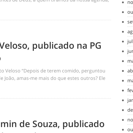
no
ou
se
ag
ju
Veloso, publicado na PG
ju
o
ma
o Veloso “Depois de terem comido, perguntou
ab
 de João, amas-me mais do que estes outros? Ele
ma
fe
ja
de
no
amin de Souza, publicado
ou