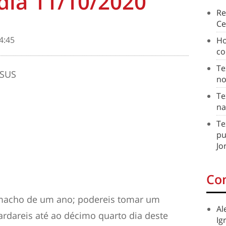
dia 11/10/2020
Re
Ce
4:45
Ho
co
Te
ESUS
no
Te
na
Te
pu
Jo
Co
 macho de um ano; podereis tomar um
Al
ardareis até ao décimo quarto dia deste
Ig