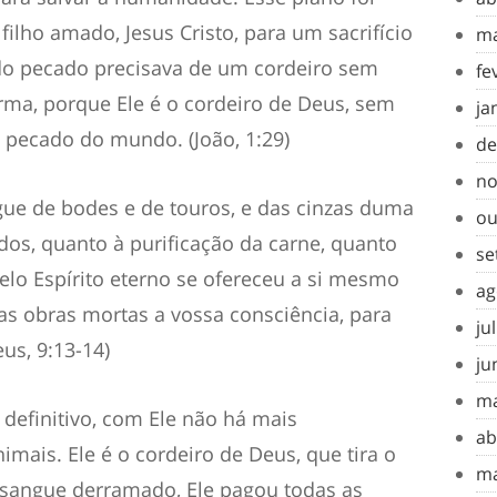
ilho amado, Jesus Cristo, para um sacrifício
ma
do pecado precisava de um cordeiro sem
fe
rma, porque Ele é o cordeiro de Deus,
sem
ja
o pecado do mundo. (João, 1:29)
de
no
gue de bodes e de touros, e das cinzas duma
ou
os, quanto à purificação da carne,
quanto
se
elo Espírito eterno se ofereceu a si mesmo
ag
as obras mortas a vossa consciência, para
ju
reus, 9:13-14)
ju
ma
 definitivo, com Ele não há mais
ab
mais. Ele é o cordeiro de Deus, que tira o
ma
 sangue derramado
, Ele pagou todas as