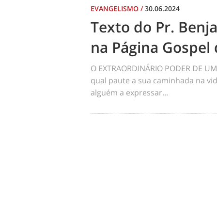
EVANGELISMO
/
30.06.2024
Texto do Pr. Benj
na Página Gospel 
O EXTRAORDINÁRIO PODER DE UM 
qual paute a sua caminhada na vid
alguém a expressar...