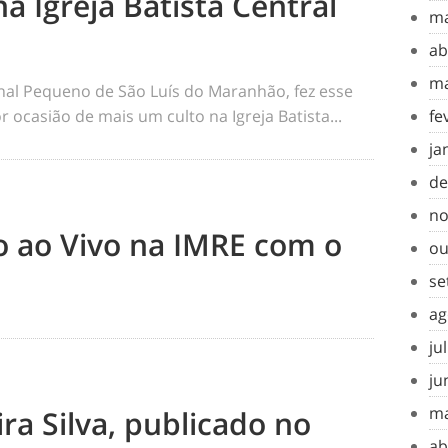
na Igreja Batista Central
ma
ab
ma
rnal Pequeno de São Luís do Maranhão, fez esse
 ocasião de mais um culto na Igreja Batista...
fe
ja
de
no
to ao Vivo na IMRE com o
ou
se
ag
ju
ju
ma
ra Silva, publicado no
ab