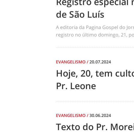
Registro especial 
de São Luís
A editoria da Pagina Gospel do Jo
registro no último domingo, 21, por
EVANGELISMO
/
20.07.2024
Hoje, 20, tem cul
Pr. Leone
EVANGELISMO
/
30.06.2024
Texto do Pr. Morei