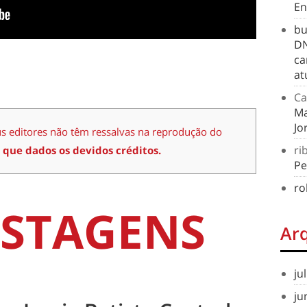
En
bu
DN
ca
at
Ca
Ma
Jo
us editores não têm ressalvas na reprodução do
ri
 que dados os devidos créditos.
Pe
ro
STAGENS
Ar
ju
ju