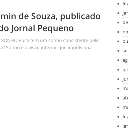
fe
ja
amin de Souza, publicado
de
do Jornal Pequeno
no
SONHO Você tem um sonho consistente pelo
ou
a? Sonho é a visão interior que impulsiona
se
ag
ju
ju
ma
ab
ma
fe
ja