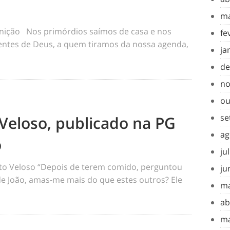
ma
inição Nos primórdios saímos de casa e nos
fe
tes de Deus, a quem tiramos da nossa agenda,
ja
de
no
ou
se
Veloso, publicado na PG
ag
o
ju
o Veloso “Depois de terem comido, perguntou
ju
 de João, amas-me mais do que estes outros? Ele
ma
ab
ma