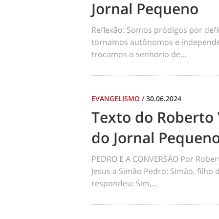
Jornal Pequeno
Reflexão: Somos pródigos por def
tornamos autônomos e independen
trocamos o senhorio de...
EVANGELISMO
/
30.06.2024
Texto do Roberto 
do Jornal Pequen
PEDRO E A CONVERSÃO Por Robert
Jesus a Simão Pedro: Simão, filho
respondeu: Sim,...