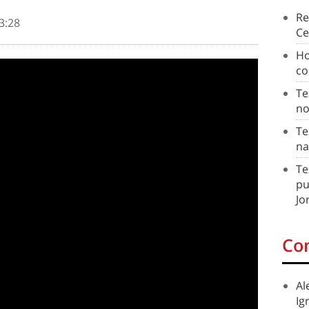
Re
3:28
Ce
Ho
co
Te
no
Te
na
Te
pu
Jo
Co
Al
Ig