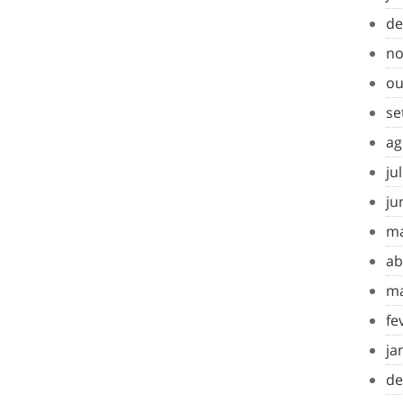
de
no
ou
se
ag
ju
ju
ma
ab
ma
fe
ja
de