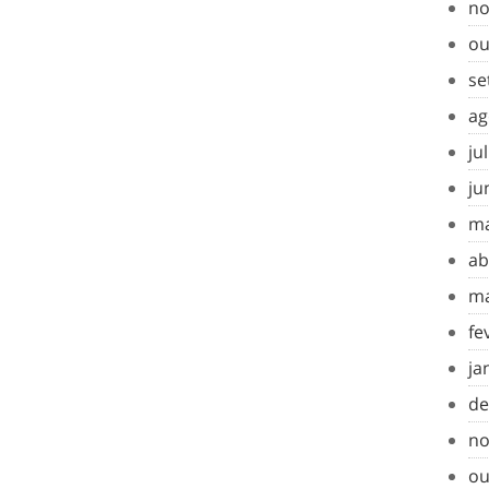
no
ou
se
ag
ju
ju
ma
ab
ma
fe
ja
de
no
ou