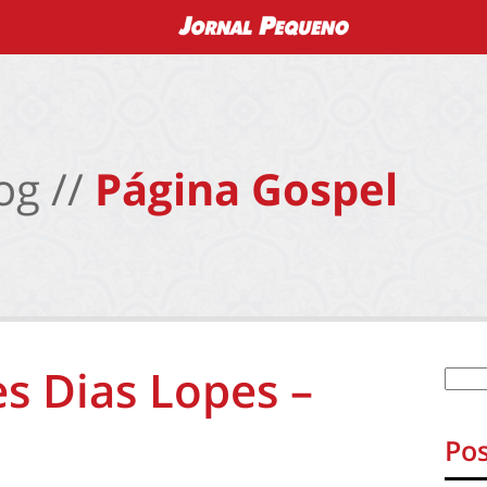
og //
Página Gospel
s Dias Lopes –
Pos