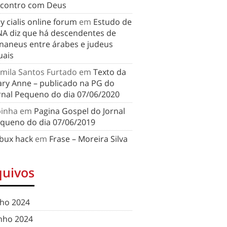
contro com Deus
y cialis online forum
em
Estudo de
A diz que há descendentes de
naneus entre árabes e judeus
uais
mila Santos Furtado
em
Texto da
ry Anne – publicado na PG do
rnal Pequeno do dia 07/06/2020
binha
em
Pagina Gospel do Jornal
queno do dia 07/06/2019
bux hack
em
Frase – Moreira Silva
quivos
lho 2024
nho 2024