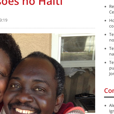
ões no Haiti
Re
Ce
9:19
Ho
co
Te
no
Te
na
Te
pu
Jo
Co
Al
Ig