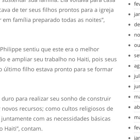
fe
ava de ter seus filhos prontos para a igreja
ja
 em família preparado todas as noites”,
de
no
ou
 Philippe sentiu que este era o melhor
se
 e ampliar seu trabalho no Haiti, pois seus
ag
o último filho estava pronto para se formar
ju
ju
ma
duro para realizar seu sonho de construir
ab
r novos recursos; como cultos religiosos de
ma
, juntamente com as necessidades básicas
fe
 Haiti”, contam.
ja