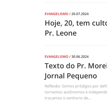
EVANGELISMO
/
20.07.2024
Hoje, 20, tem cul
Pr. Leone
EVANGELISMO
/
30.06.2024
Texto do Pr. Morei
Jornal Pequeno
Reflexão: Somos pródigos por def
tornamos autônomos e independen
trocamos o senhorio de...