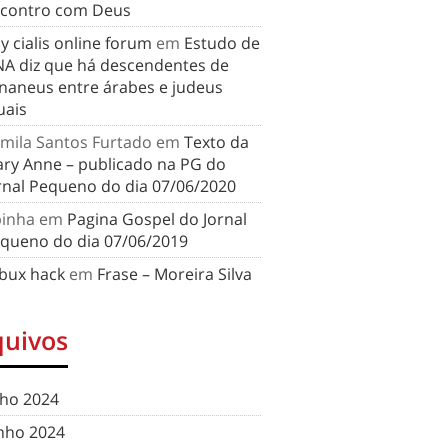
contro com Deus
y cialis online forum
em
Estudo de
A diz que há descendentes de
naneus entre árabes e judeus
uais
mila Santos Furtado
em
Texto da
ry Anne – publicado na PG do
rnal Pequeno do dia 07/06/2020
binha
em
Pagina Gospel do Jornal
queno do dia 07/06/2019
bux hack
em
Frase – Moreira Silva
quivos
lho 2024
nho 2024