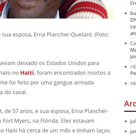
En
bu
DN
ca
at
e sua esposa, Erna Plancher-Quetant. (Foto:
Ca
Ma
Jo
haviam deixado os Estados Unidos para
ri
anato no
Haiti
, foram encontrados mortos a
Pe
crime foi feito por uma gangue armada
ro
a do casal.
Ar
t, de 57 anos, e sua esposa, Erna Plancher-
Fort Myers, na Flórida. Eles estavam
ju
o Haiti há cerca de um mês e tinham laços
ju