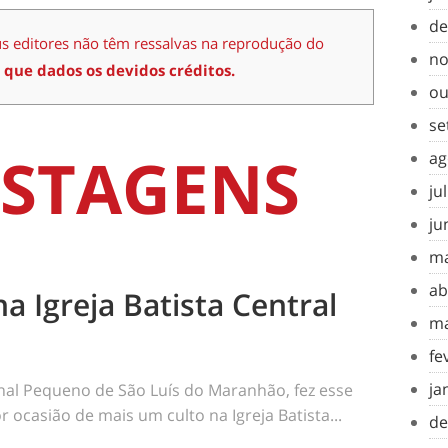
de
us editores não têm ressalvas na reprodução do
no
 que dados os devidos créditos.
ou
se
STAGENS
ag
ju
ju
ma
ab
na Igreja Batista Central
ma
fe
ja
rnal Pequeno de São Luís do Maranhão, fez esse
 ocasião de mais um culto na Igreja Batista...
de