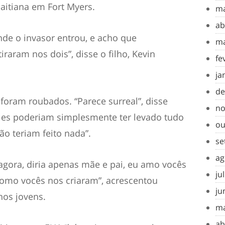
Haitiana em Fort Myers.
ma
ab
nde o invasor entrou, e acho que
ma
raram nos dois”, disse o filho, Kevin
fe
ja
de
foram roubados. “Parece surreal”, disse
no
“Eles poderiam simplesmente ter levado tudo
ou
ão teriam feito nada”.
se
ag
agora, diria apenas mãe e pai, eu amo vocês
ju
omo vocês nos criaram”, acrescentou
ju
lhos jovens.
ma
ab