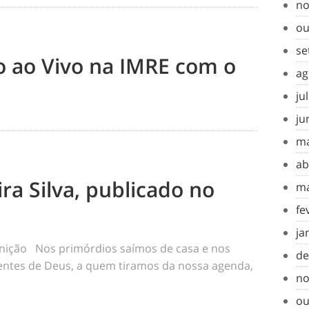
no
ou
se
to ao Vivo na IMRE com o
ag
ju
ju
ma
ab
ra Silva, publicado no
ma
fe
ja
inição Nos primórdios saímos de casa e nos
de
tes de Deus, a quem tiramos da nossa agenda,
no
ou