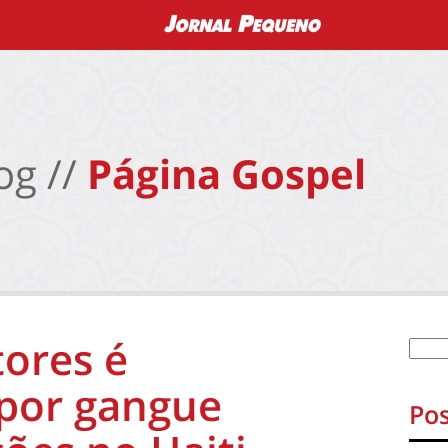
og //
Página Gospel
tores é
 por gangue
Pos