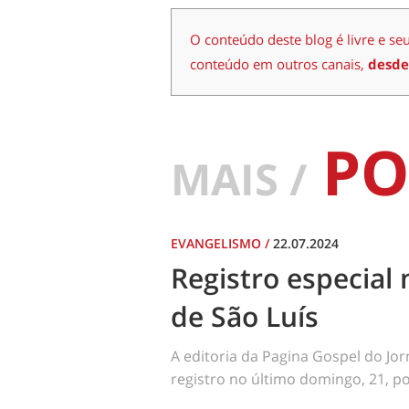
O conteúdo deste blog é livre e se
conteúdo em outros canais,
desde
PO
MAIS /
EVANGELISMO
/
22.07.2024
Registro especial 
de São Luís
A editoria da Pagina Gospel do Jo
registro no último domingo, 21, por