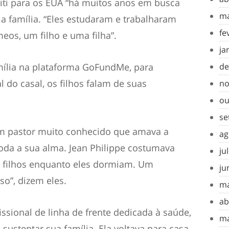
iti para os EUA “há muitos anos em busca
ma
a família. “Eles estudaram e trabalharam
fe
eos, um filho e uma filha”.
ja
mília na plataforma GoFundMe, para
de
l do casal, os filhos falam de suas
no
ou
se
um pastor muito conhecido que amava a
ag
da a sua alma. Jean Philippe costumava
ju
us filhos enquanto eles dormiam. Um
ju
so”, dizem eles.
ma
ab
sional de linha de frente dedicada à saúde,
ma
sustentar sua família. Ela voltava para casa