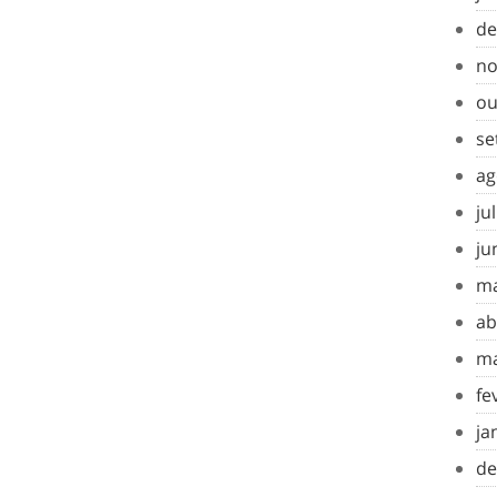
de
no
ou
se
ag
ju
ju
ma
ab
ma
fe
ja
de