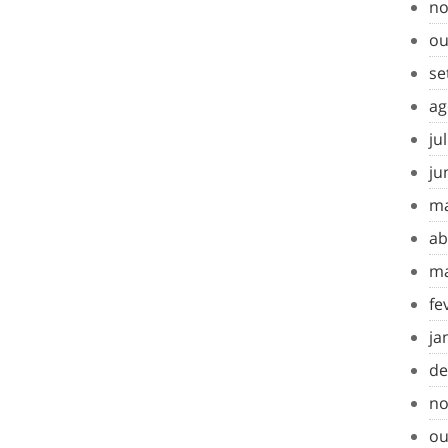
no
ou
se
ag
ju
ju
ma
ab
ma
fe
ja
de
no
ou