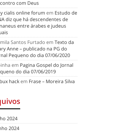
contro com Deus
y cialis online forum
em
Estudo de
A diz que há descendentes de
naneus entre árabes e judeus
uais
mila Santos Furtado
em
Texto da
ry Anne – publicado na PG do
rnal Pequeno do dia 07/06/2020
binha
em
Pagina Gospel do Jornal
queno do dia 07/06/2019
bux hack
em
Frase – Moreira Silva
quivos
lho 2024
nho 2024