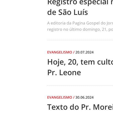
Registro especial 
de São Luís
A editoria da Pagina Gospel do Jo
registro no último domingo, 21, por
EVANGELISMO
/
20.07.2024
Hoje, 20, tem cul
Pr. Leone
EVANGELISMO
/
30.06.2024
Texto do Pr. Morei