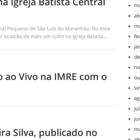
na Igreja Batista Central
ma
ab
ma
rnal Pequeno de São Luís do Maranhão, fez esse
 ocasião de mais um culto na Igreja Batista...
fe
ja
de
no
to ao Vivo na IMRE com o
ou
se
ag
ju
ju
ma
ra Silva, publicado no
ab