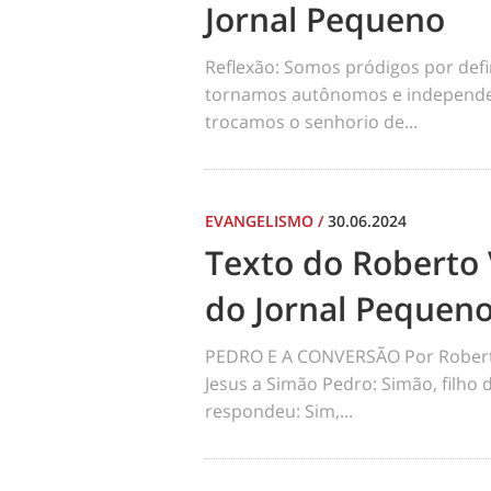
Jornal Pequeno
Reflexão: Somos pródigos por def
tornamos autônomos e independen
trocamos o senhorio de...
EVANGELISMO
/
30.06.2024
Texto do Roberto 
do Jornal Pequen
PEDRO E A CONVERSÃO Por Robert
Jesus a Simão Pedro: Simão, filho
respondeu: Sim,...