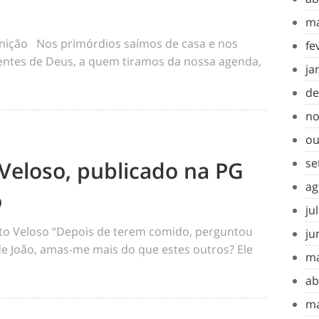
ma
inição Nos primórdios saímos de casa e nos
fe
tes de Deus, a quem tiramos da nossa agenda,
ja
de
no
ou
se
Veloso, publicado na PG
ag
o
ju
o Veloso “Depois de terem comido, perguntou
ju
 de João, amas-me mais do que estes outros? Ele
ma
ab
ma