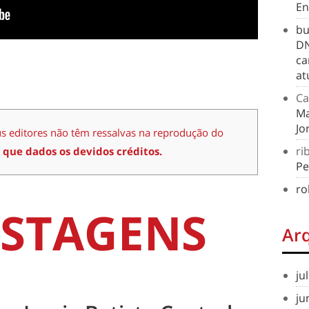
En
bu
DN
ca
at
Ca
Ma
Jo
us editores não têm ressalvas na reprodução do
ri
 que dados os devidos créditos.
Pe
ro
STAGENS
Ar
ju
ju