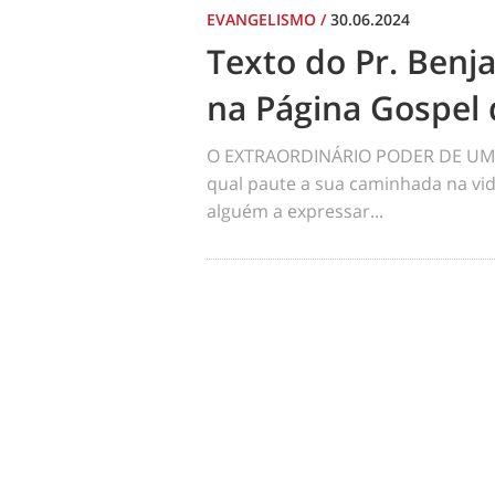
EVANGELISMO
/
30.06.2024
Texto do Pr. Benj
na Página Gospel 
O EXTRAORDINÁRIO PODER DE UM 
qual paute a sua caminhada na vid
alguém a expressar...