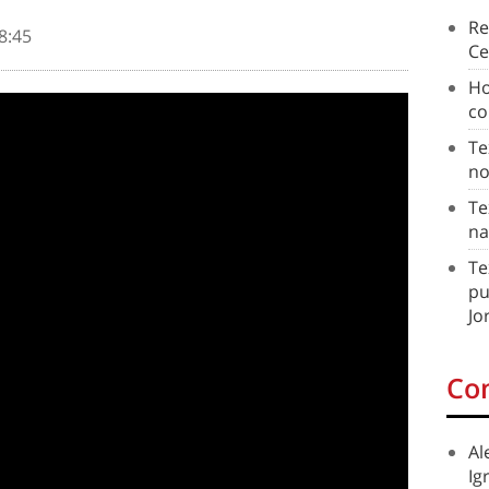
Re
8:45
Ce
Ho
co
Te
no
Te
na
Te
pu
Jo
Co
Al
Ig