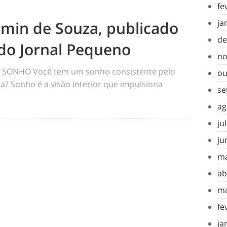
fe
ja
amin de Souza, publicado
de
do Jornal Pequeno
no
SONHO Você tem um sonho consistente pelo
ou
a? Sonho é a visão interior que impulsiona
se
ag
ju
ju
ma
ab
ma
fe
ja