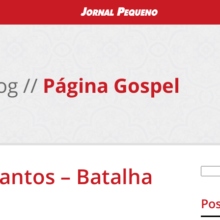
og //
Página Gospel
Santos – Batalha
Pos