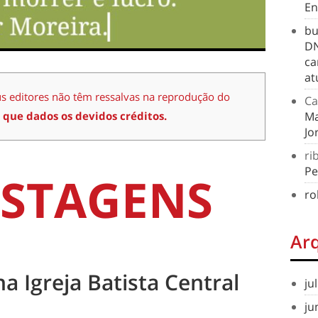
En
bu
DN
ca
at
us editores não têm ressalvas na reprodução do
Ca
 que dados os devidos créditos.
Ma
Jo
ri
Pe
STAGENS
ro
Ar
na Igreja Batista Central
ju
ju