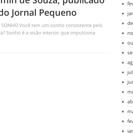
fe
do Jornal Pequeno
ja
de
SONHO Você tem um sonho consistente pelo
a? Sonho é a visão interior que impulsiona
no
ou
se
ag
ju
ju
ma
ab
ma
fe
ja