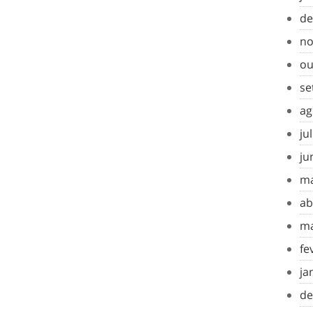
de
no
ou
se
ag
ju
ju
ma
ab
ma
fe
ja
de