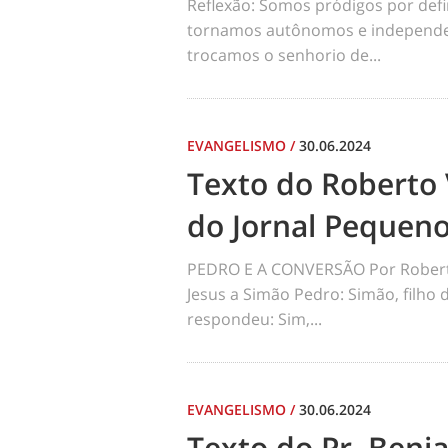
Reflexão: Somos pródigos por def
tornamos autônomos e independen
trocamos o senhorio de...
EVANGELISMO
/
30.06.2024
Texto do Roberto 
do Jornal Pequen
PEDRO E A CONVERSÃO Por Robert
Jesus a Simão Pedro: Simão, filho
respondeu: Sim,...
EVANGELISMO
/
30.06.2024
Texto do Pr. Benj