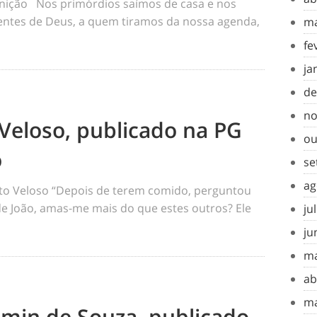
inição Nos primórdios saímos de casa e nos
tes de Deus, a quem tiramos da nossa agenda,
ma
fe
ja
de
no
Veloso, publicado na PG
ou
o
se
ag
o Veloso “Depois de terem comido, perguntou
 de João, amas-me mais do que estes outros? Ele
ju
ju
ma
ab
ma
amin de Souza, publicado