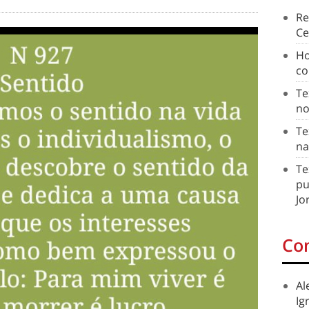
Re
Ce
Ho
co
Te
no
Te
na
Te
pu
Jo
Co
Al
Ig