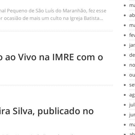
ma
rnal Pequeno de São Luís do Maranhão, fez esse
ab
 ocasião de mais um culto na Igreja Batista...
ma
fe
ja
to ao Vivo na IMRE com o
de
no
ou
se
ag
ju
ra Silva, publicado no
ju
ma
ab