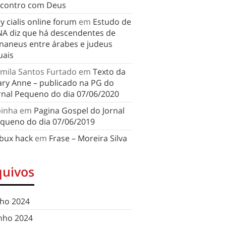
contro com Deus
y cialis online forum
em
Estudo de
A diz que há descendentes de
naneus entre árabes e judeus
uais
mila Santos Furtado
em
Texto da
ry Anne – publicado na PG do
rnal Pequeno do dia 07/06/2020
binha
em
Pagina Gospel do Jornal
queno do dia 07/06/2019
bux hack
em
Frase – Moreira Silva
quivos
lho 2024
nho 2024