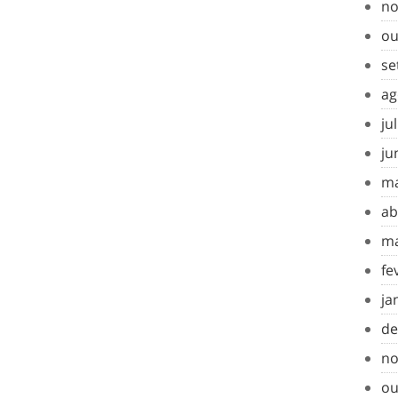
no
ou
se
ag
ju
ju
ma
ab
ma
fe
ja
de
no
ou