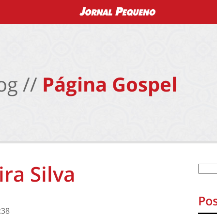
og //
Página Gospel
ra Silva
Pos
:38