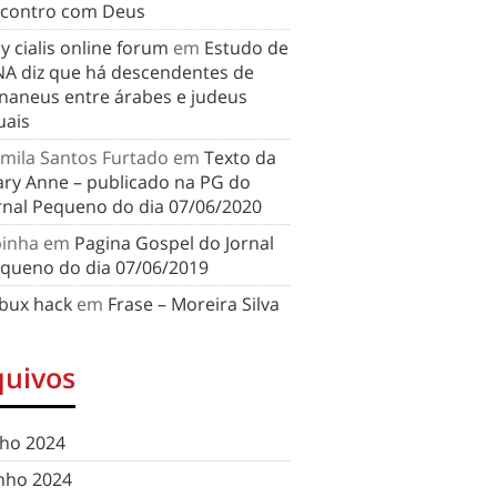
contro com Deus
y cialis online forum
em
Estudo de
A diz que há descendentes de
naneus entre árabes e judeus
uais
mila Santos Furtado
em
Texto da
ry Anne – publicado na PG do
rnal Pequeno do dia 07/06/2020
binha
em
Pagina Gospel do Jornal
queno do dia 07/06/2019
bux hack
em
Frase – Moreira Silva
quivos
lho 2024
nho 2024