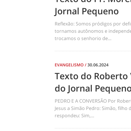
Jornal Pequeno
Reflexão: Somos pródigos por def
tornamos autônomos e independen
trocamos o senhorio de...
EVANGELISMO
/
30.06.2024
Texto do Roberto 
do Jornal Pequen
PEDRO E A CONVERSÃO Por Robert
Jesus a Simão Pedro: Simão, filho
respondeu: Sim,...