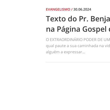
EVANGELISMO
/
30.06.2024
Texto do Pr. Benj
na Página Gospel 
O EXTRAORDINÁRIO PODER DE UM 
qual paute a sua caminhada na vid
alguém a expressar...