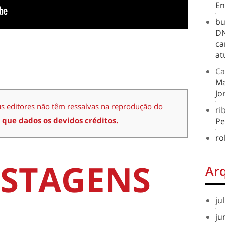
En
bu
DN
ca
at
Ca
Ma
Jo
us editores não têm ressalvas na reprodução do
ri
 que dados os devidos créditos.
Pe
ro
STAGENS
Ar
ju
ju