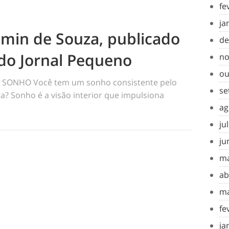
fe
ja
amin de Souza, publicado
de
do Jornal Pequeno
no
ou
SONHO Você tem um sonho consistente pelo
se
a? Sonho é a visão interior que impulsiona
ag
ju
ju
ma
ab
ma
fe
ja