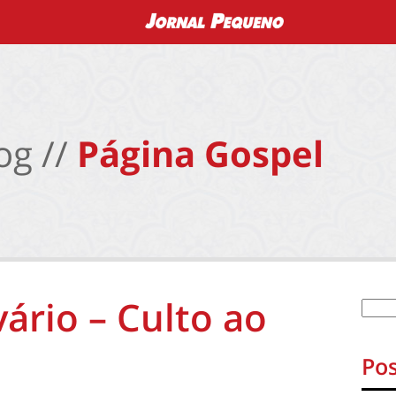
og //
Página Gospel
lvário – Culto ao
Pos