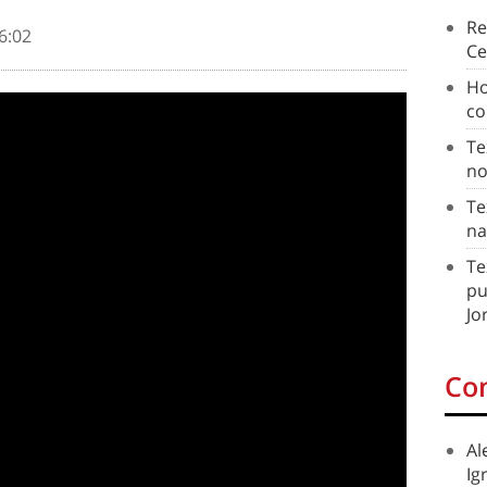
Re
6:02
Ce
Ho
co
Te
no
Te
na
Te
pu
Jo
Co
Al
Ig