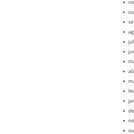
no
ou
se
ag
ju
ju
ma
ab
ma
fe
ja
de
no
ou