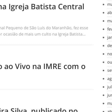
na Igreja Batista Central
ma
ab
ma
rnal Pequeno de São Luís do Maranhão, fez esse
fe
 ocasião de mais um culto na Igreja Batista...
ja
de
no
ou
to ao Vivo na IMRE com o
se
ag
ju
ju
ma
ra Silva, publicado no
ab