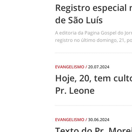
Registro especial 
de São Luís
A editoria da Pagina Gospel do Jo
registro no último domingo, 21, por
EVANGELISMO
/
20.07.2024
Hoje, 20, tem cul
Pr. Leone
EVANGELISMO
/
30.06.2024
Texto do Pr. Morei