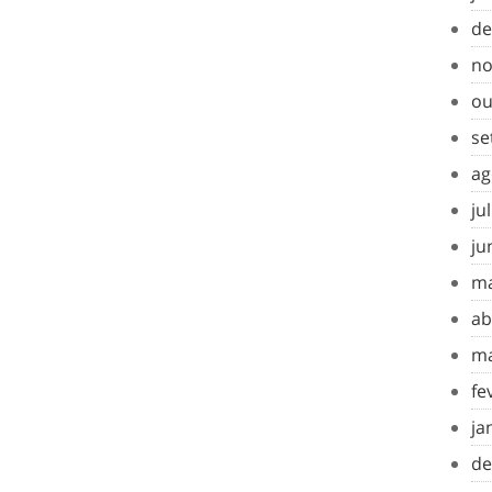
de
no
ou
se
ag
ju
ju
ma
ab
ma
fe
ja
de