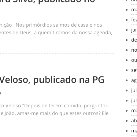
ma
fe
inição Nos primórdios saímos de casa e nos
ja
tes de Deus, a quem tiramos da nossa agenda,
de
no
ou
se
Veloso, publicado na PG
ag
o
ju
ju
o Veloso “Depois de terem comido, perguntou
ma
 de João, amas-me mais do que estes outros? Ele
ab
ma