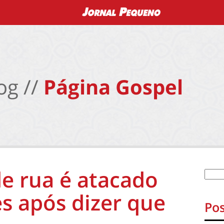
og //
Página Gospel
de rua é atacado
es após dizer que
Pos