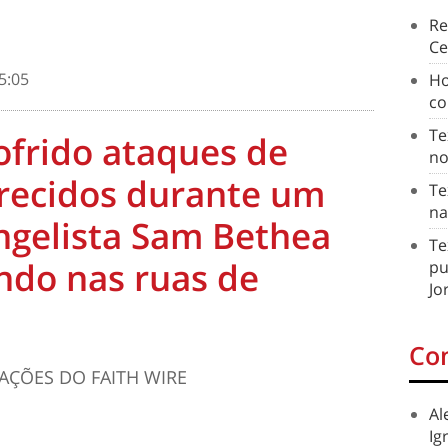
Re
Ce
5:05
Ho
co
Te
ofrido ataques de
no
urecidos durante um
Te
na
angelista Sam Bethea
Te
ndo nas ruas de
pu
Jo
Co
AÇÕES DO FAITH WIRE
Al
Ig