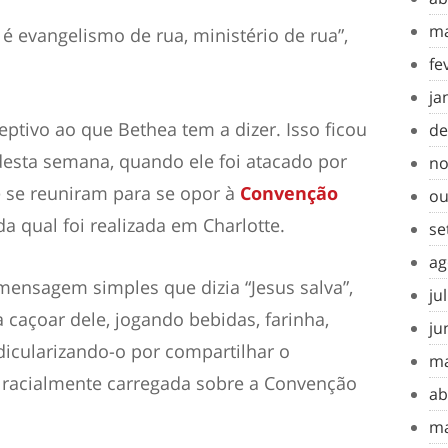
ma
 é evangelismo de rua, ministério de rua”,
fe
ja
tivo ao que Bethea tem a dizer. Isso ficou
de
desta semana, quando ele foi atacado por
no
 se reuniram para se opor à
Convenção
ou
 da qual foi realizada em Charlotte.
se
ag
ensagem simples que dizia “Jesus salva”,
ju
caçoar dele, jogando bebidas, farinha,
ju
idicularizando-o por compartilhar o
ma
 racialmente carregada sobre a Convenção
ab
ma