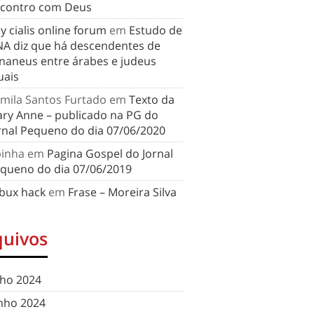
contro com Deus
y cialis online forum
em
Estudo de
A diz que há descendentes de
naneus entre árabes e judeus
uais
mila Santos Furtado
em
Texto da
ry Anne – publicado na PG do
rnal Pequeno do dia 07/06/2020
binha
em
Pagina Gospel do Jornal
queno do dia 07/06/2019
bux hack
em
Frase – Moreira Silva
quivos
lho 2024
nho 2024