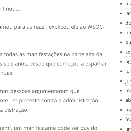
fe
ntinuou.
ja
de
mou para as ruas”, explicou ele ao WSOC-
no
ou
se
 todas as manifestações na parte alta da
ag
os seis anos, desde que começou a espalhar
ju
 ruas.
ju
ma
gumas pessoas argumentaram que
nte um protesto contra a administração
ab
 distração.
ma
fe
gem”, um manifestante pode ser ouvido
ja