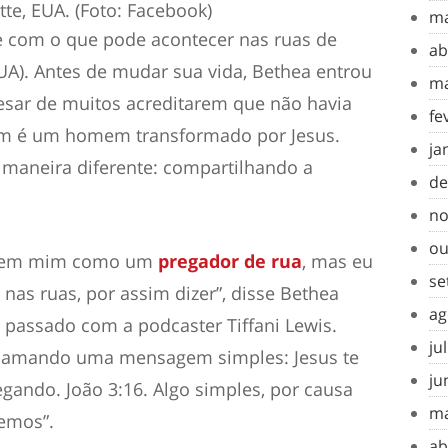
tte, EUA. (Foto: Facebook)
ma
 com o que pode acontecer nas ruas de
ab
EUA). Antes de mudar sua vida, Bethea entrou
ma
pesar de muitos acreditarem que não havia
fe
Sam é um homem transformado por Jesus.
ja
 maneira diferente: compartilhando a
de
no
ou
sa em mim como um
pregador de rua
, mas eu
se
as ruas, por assim dizer”, disse Bethea
ag
 passado com a podcaster Tiffani Lewis.
ju
clamando uma mensagem simples: Jesus te
ju
egando. João 3:16. Algo simples, por causa
ma
vemos”.
ab