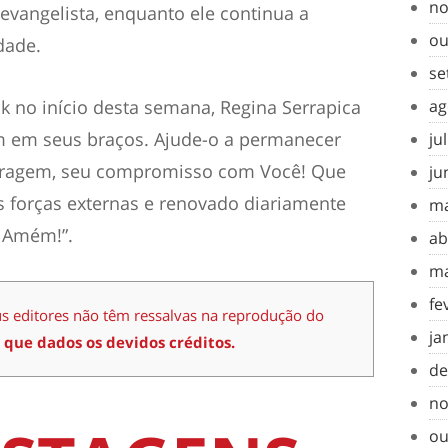
no
vangelista, enquanto ele continua a
ou
dade.
se
no início desta semana, Regina Serrapica
ag
m em seus braços. Ajude-o a permanecer
ju
coragem, seu compromisso com Você! Que
ju
s forças externas e renovado diariamente
ma
. Amém!”.
ab
ma
fe
us editores não têm ressalvas na reprodução do
ja
 que dados os devidos créditos.
de
no
ou