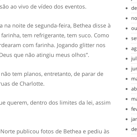
ão ao vivo de vídeo dos eventos.
de
no
 na noite de segunda-feira, Bethea disse à
ou
m farinha, tem refrigerante, tem suco. Como
se
dearam com farinha. Jogando glitter nos
ag
Deus que não atingiu meus olhos”.
ju
ju
 não tem planos, entretanto, de parar de
ma
uas de Charlotte.
ab
ma
que querem, dentro dos limites da lei, assim
fe
ja
de
orte publicou fotos de Bethea e pediu às