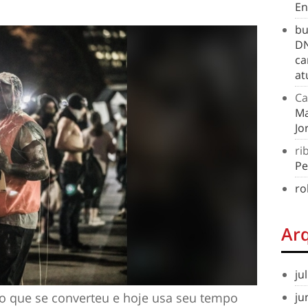
En
bu
DN
ca
at
Ca
Ma
Jo
ri
Pe
ro
Ar
ju
o que se converteu e hoje usa seu tempo
ju