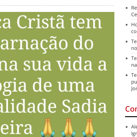
Re
Ce
Ho
co
Te
no
Te
na
Te
pu
Jo
Co
Al
Ig