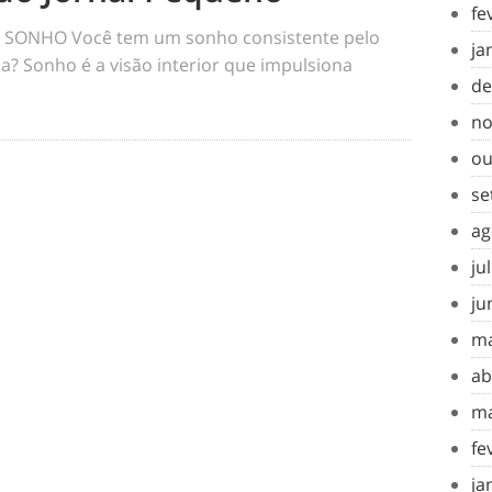
fe
SONHO Você tem um sonho consistente pelo
ja
a? Sonho é a visão interior que impulsiona
de
no
ou
se
ag
ju
ju
ma
ab
ma
fe
ja