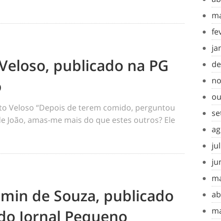
ma
fe
ja
Veloso, publicado na PG
de
no
o
ou
o Veloso “Depois de terem comido, perguntou
se
 de João, amas-me mais do que estes outros? Ele
ag
ju
ju
ma
amin de Souza, publicado
ab
ma
do Jornal Pequeno