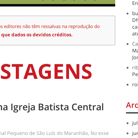
En
bu
DN
us editores não têm ressalvas na reprodução do
ca
at
 que dados os devidos créditos.
Ca
Ma
Jo
STAGENS
ri
Pe
ro
Ar
na Igreja Batista Central
ju
ju
rnal Pequeno de São Luís do Maranhão, fez esse