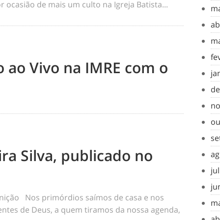
 ocasião de mais um culto na Igreja Batista...
ma
ab
ma
fe
to ao Vivo na IMRE com o
ja
de
no
ou
se
ra Silva, publicado no
ag
ju
ju
inição Nos primórdios saímos de casa e nos
ma
tes de Deus, a quem tiramos da nossa agenda,
ab