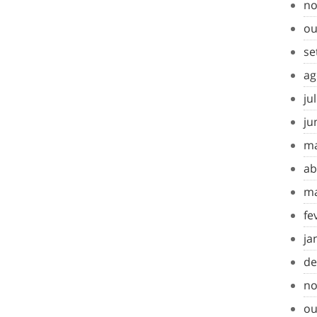
no
ou
se
ag
ju
ju
ma
ab
ma
fe
ja
de
no
ou