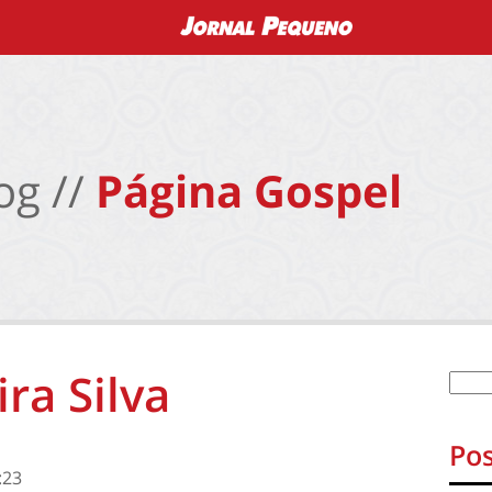
og //
Página Gospel
ra Silva
Pos
:23