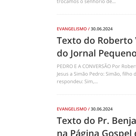
trocamos o senhorio de...
EVANGELISMO
/
30.06.2024
Texto do Roberto 
do Jornal Pequen
PEDRO E A CONVERSÃO Por Robert
Jesus a Simão Pedro: Simão, filho
respondeu: Sim,...
EVANGELISMO
/
30.06.2024
Texto do Pr. Benj
na Página Gospel 