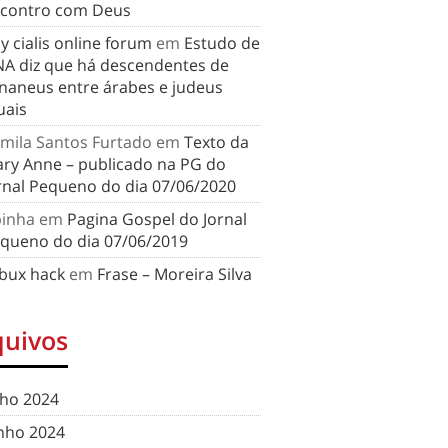
contro com Deus
y cialis online forum
em
Estudo de
A diz que há descendentes de
naneus entre árabes e judeus
uais
mila Santos Furtado
em
Texto da
ry Anne – publicado na PG do
rnal Pequeno do dia 07/06/2020
binha
em
Pagina Gospel do Jornal
queno do dia 07/06/2019
bux hack
em
Frase – Moreira Silva
quivos
lho 2024
nho 2024