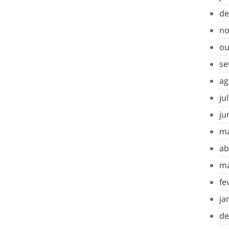
de
no
ou
se
ag
ju
ju
ma
ab
ma
fe
ja
de