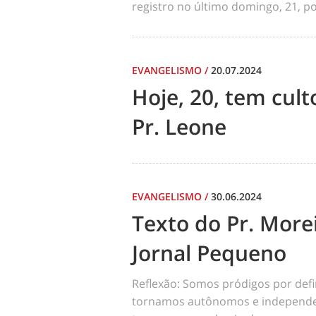
registro no último domingo, 21, por
EVANGELISMO
/
20.07.2024
Hoje, 20, tem cul
Pr. Leone
EVANGELISMO
/
30.06.2024
Texto do Pr. Morei
Jornal Pequeno
Reflexão: Somos pródigos por def
tornamos autônomos e independen