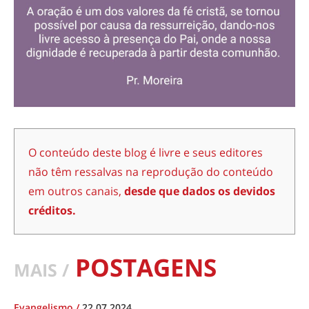
O conteúdo deste blog é livre e seus editores
não têm ressalvas na reprodução do conteúdo
em outros canais,
desde que dados os devidos
créditos.
POSTAGENS
MAIS /
Evangelismo
/
22.07.2024