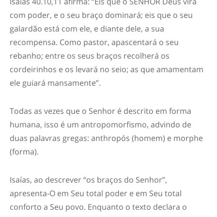
Isaías 40.10,11 afirma: “Eis que o SENHOR Deus virá
com poder, e o seu braço dominará; eis que o seu
galardão está com ele, e diante dele, a sua
recompensa. Como pastor, apascentará o seu
rebanho; entre os seus braços recolherá os
cordeirinhos e os levará no seio; as que amamentam
ele guiará mansamente”.
Todas as vezes que o Senhor é descrito em forma
humana, isso é um antropomorfismo, advindo de
duas palavras gregas: anthropós (homem) e morphe
(forma).
Isaías, ao descrever “os braços do Senhor”,
apresenta-O em Seu total poder e em Seu total
conforto a Seu povo. Enquanto o texto declara o