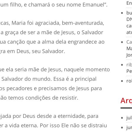
En
z um filho, e chamará o seu nome Emanuel”.
bu
DN
cas, Maria foi agraciada, bem-aventurada,
ca
a graça de ser a mãe de Jesus, o Salvador
at
ua canção que a alma dela engrandece ao
Ca
Ma
egra em Deus, seu Salvador.
Jo
ri
que ela seria mãe de Jesus, naquele momento
Pe
o Salvador do mundo. Essa é a principal
ro
os pecadores e precisamos de Jesus para
não temos condições de resistir.
Ar
ejada por Deus desde a eternidade, para
ju
r a vida eterna. Por isso Ele não se distraiu
ju