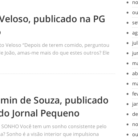
no
ou
Veloso, publicado na PG
se
o
ag
ju
o Veloso “Depois de terem comido, perguntou
 de João, amas-me mais do que estes outros? Ele
ju
ma
ab
ma
fe
amin de Souza, publicado
ja
do Jornal Pequeno
de
no
SONHO Você tem um sonho consistente pelo
a? Sonho é a visão interior que impulsiona
ou