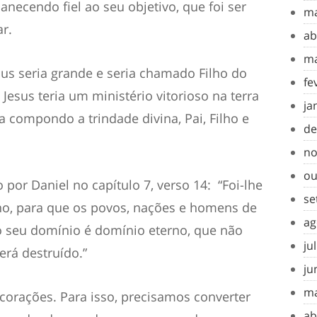
anecendo fiel ao seu objetivo, que foi ser
ma
ar.
ab
ma
sus seria grande e seria chamado Filho do
fe
 Jesus teria um ministério vitorioso na terra
ja
a compondo a trindade divina, Pai, Filho e
de
no
ou
o por Daniel no capítulo 7, verso 14: “Foi-lhe
se
ino, para que os povos, nações e homens de
ag
 o seu domínio é domínio eterno, que não
ju
erá destruído.”
ju
ma
corações. Para isso, precisamos converter
ab