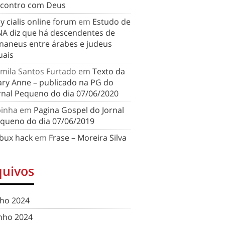
contro com Deus
y cialis online forum
em
Estudo de
A diz que há descendentes de
naneus entre árabes e judeus
uais
mila Santos Furtado
em
Texto da
ry Anne – publicado na PG do
rnal Pequeno do dia 07/06/2020
binha
em
Pagina Gospel do Jornal
queno do dia 07/06/2019
bux hack
em
Frase – Moreira Silva
quivos
lho 2024
nho 2024