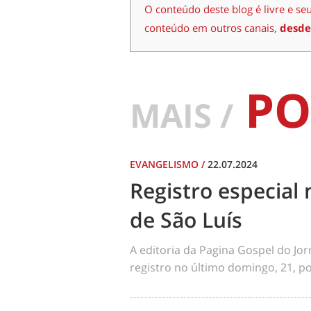
O conteúdo deste blog é livre e se
conteúdo em outros canais,
desde
PO
MAIS /
EVANGELISMO
/
22.07.2024
Registro especial 
de São Luís
A editoria da Pagina Gospel do Jo
registro no último domingo, 21, por