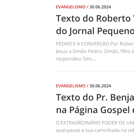
EVANGELISMO
/
30.06.2024
Texto do Roberto 
do Jornal Pequen
PEDRO E A CONVERSÃO Por Robert
Jesus a Simão Pedro: Simão, filho
respondeu: Sim,...
EVANGELISMO
/
30.06.2024
Texto do Pr. Benj
na Página Gospel 
O EXTRAORDINÁRIO PODER DE UM 
qual paute a sua caminhada na vid