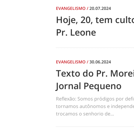
EVANGELISMO
/
20.07.2024
Hoje, 20, tem cul
Pr. Leone
EVANGELISMO
/
30.06.2024
Texto do Pr. Morei
Jornal Pequeno
Reflexão: Somos pródigos por def
tornamos autônomos e independen
trocamos o senhorio de...