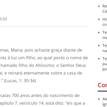
Re
Ce
5:53
Ho
co
Te
no
Te
emas, Maria; pois achaste graça diante de
na
rás à luz um filho, ao qual porás o nome de
Te
pu
 chamado filho do Altíssimo; o Senhor Deus
Jo
ai; e reinará eternamente sobre a casa de
” (Lucas, 1: 30-34)
Co
 Isaías 700 anos antes do nascimento de
Al
apítulo 7, versículo 14, está dito: “eis que a
Ig