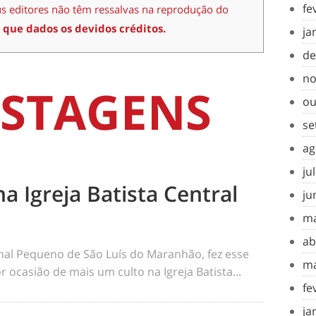
fe
us editores não têm ressalvas na reprodução do
 que dados os devidos créditos.
ja
de
no
STAGENS
ou
se
ag
ju
na Igreja Batista Central
ju
ma
ab
rnal Pequeno de São Luís do Maranhão, fez esse
ma
 ocasião de mais um culto na Igreja Batista...
fe
ja