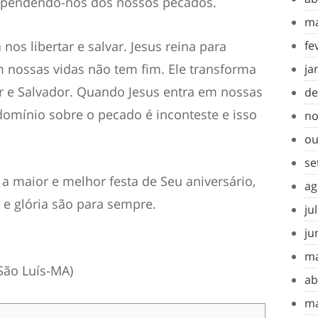
rependendo-nos dos nossos pecados.
ma
nos libertar e salvar. Jesus reina para
fe
 nossas vidas não tem fim. Ele transforma
ja
 e Salvador. Quando Jesus entra em nossas
de
domínio sobre o pecado é inconteste e isso
no
ou
se
é a maior e melhor festa de Seu aniversário,
ag
 e glória são para sempre.
ju
ju
ma
(São Luís-MA)
ab
ma