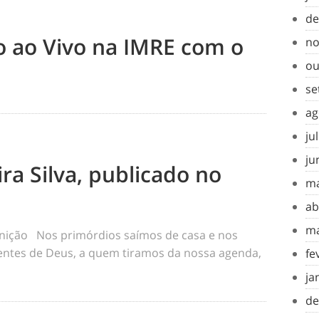
de
to ao Vivo na IMRE com o
no
ou
se
ag
ju
ju
ra Silva, publicado no
ma
ab
ma
inição Nos primórdios saímos de casa e nos
tes de Deus, a quem tiramos da nossa agenda,
fe
ja
de