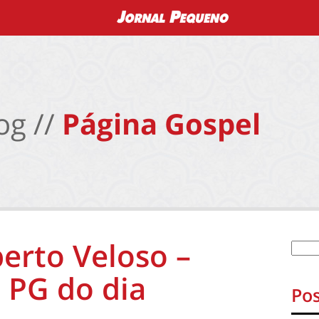
og //
Página Gospel
erto Veloso –
 PG do dia
Pos