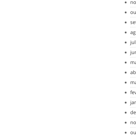
no
ou
se
ag
ju
ju
ma
ab
ma
fe
ja
de
no
ou