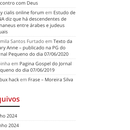
contro com Deus
y cialis online forum
em
Estudo de
A diz que há descendentes de
naneus entre árabes e judeus
uais
mila Santos Furtado
em
Texto da
ry Anne – publicado na PG do
rnal Pequeno do dia 07/06/2020
binha
em
Pagina Gospel do Jornal
queno do dia 07/06/2019
bux hack
em
Frase – Moreira Silva
quivos
lho 2024
nho 2024