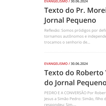
EVANGELISMO
/
30.06.2024
Texto do Pr. Morei
Jornal Pequeno
Reflexão: Somos pródigos por def
tornamos autônomos e independen
trocamos o senhorio de...
EVANGELISMO
/
30.06.2024
Texto do Roberto 
do Jornal Pequen
PEDRO E A CONVERSÃO Por Robert
Jesus a Simão Pedro: Simão, filho
respondeu: Sim,...