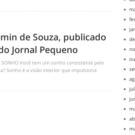
ma
fe
ja
amin de Souza, publicado
de
do Jornal Pequeno
no
ou
SONHO Você tem um sonho consistente pelo
se
a? Sonho é a visão interior que impulsiona
ag
ju
ju
ma
ab
ma