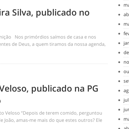
ma
ra Silva, publicado no
ab
ma
fe
inição Nos primórdios saímos de casa e nos
ja
tes de Deus, a quem tiramos da nossa agenda,
de
no
ou
se
Veloso, publicado na PG
ag
o
ju
ju
o Veloso “Depois de terem comido, perguntou
ma
 de João, amas-me mais do que estes outros? Ele
ab