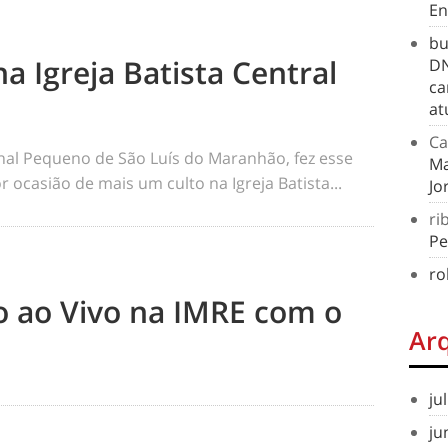
En
bu
na Igreja Batista Central
DN
ca
at
Ca
rnal Pequeno de São Luís do Maranhão, fez esse
Ma
 ocasião de mais um culto na Igreja Batista...
Jo
ri
Pe
ro
to ao Vivo na IMRE com o
Ar
ju
ju