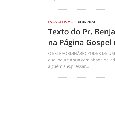
EVANGELISMO
/
30.06.2024
Texto do Pr. Benj
na Página Gospel 
O EXTRAORDINÁRIO PODER DE UM 
qual paute a sua caminhada na vid
alguém a expressar...