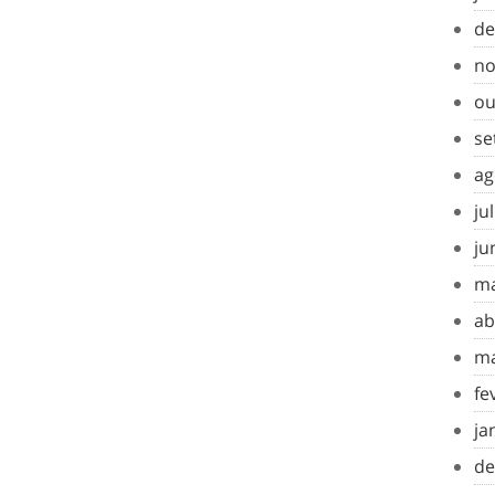
de
no
ou
se
ag
ju
ju
ma
ab
ma
fe
ja
de