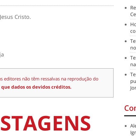
Re
Ce
esus Cristo.
Ho
co
Te
no
ja
Te
na
Te
us editores não têm ressalvas na reprodução do
pu
 que dados os devidos créditos.
Jo
Co
STAGENS
Al
Ig