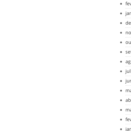
fe
ja
de
no
ou
se
ag
ju
ju
ma
ab
ma
fe
ja