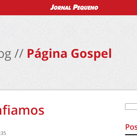
og //
Página Gospel
nfiamos
Pos
:35