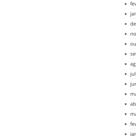
fe
ja
de
no
ou
se
ag
ju
ju
ma
ab
ma
fe
ja