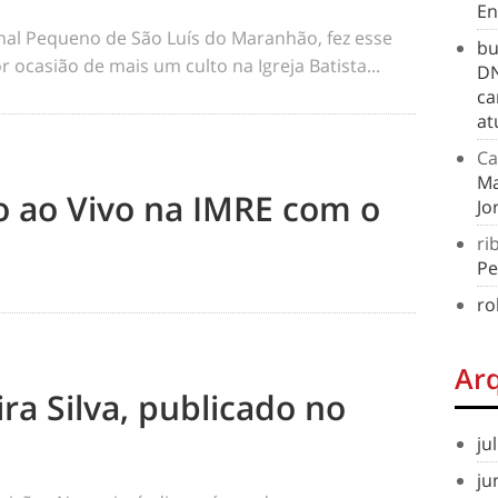
En
rnal Pequeno de São Luís do Maranhão, fez esse
bu
 ocasião de mais um culto na Igreja Batista...
DN
ca
at
Ca
Ma
to ao Vivo na IMRE com o
Jo
ri
Pe
ro
Ar
ra Silva, publicado no
ju
ju