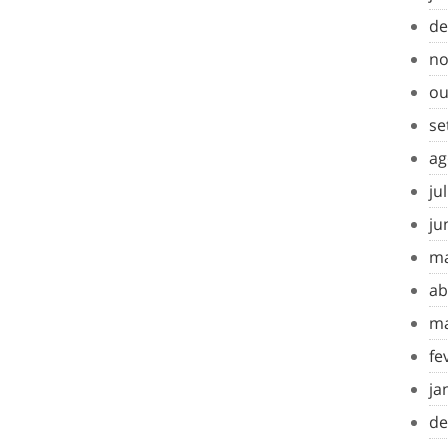
de
no
ou
se
ag
ju
ju
ma
ab
ma
fe
ja
de