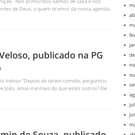
inição Nos primórdios saímos de casa e nos
ma
tes de Deus, a quem tiramos da nossa agenda,
ab
ma
fe
ja
Veloso, publicado na PG
de
o
no
ou
o Veloso “Depois de terem comido, perguntou
se
 de João, amas-me mais do que estes outros? Ele
ag
ju
ju
ma
amin de Souza, publicado
ab