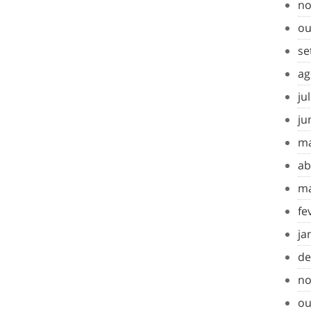
no
ou
se
ag
ju
ju
ma
ab
ma
fe
ja
de
no
ou