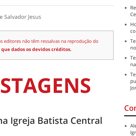
Re
Ce
e Salvador Jesus
Ho
co
Te
us editores não têm ressalvas na reprodução do
no
 que dados os devidos créditos.
Te
na
STAGENS
Te
pu
Jo
Co
na Igreja Batista Central
Al
Ig