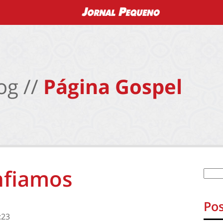
og //
Página Gospel
nfiamos
Pos
:23