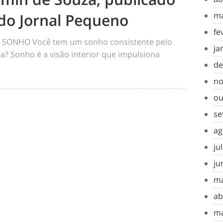
do Jornal Pequeno
ma
fe
SONHO Você tem um sonho consistente pelo
ja
a? Sonho é a visão interior que impulsiona
de
no
ou
se
ag
ju
ju
ma
ab
ma