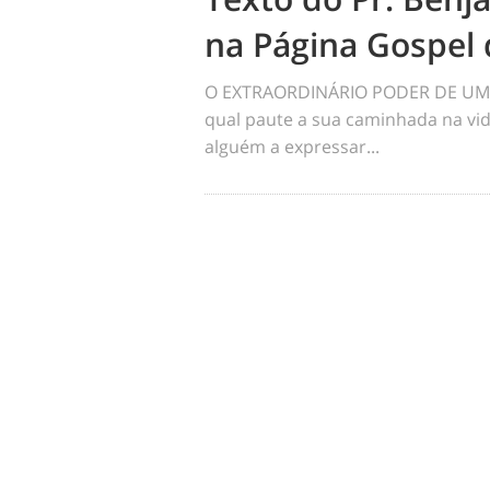
na Página Gospel 
O EXTRAORDINÁRIO PODER DE UM 
qual paute a sua caminhada na vid
alguém a expressar...