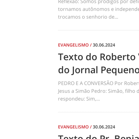
Reflexão: Somos pródigos por def
tornamos autônomos e independen
trocamos o senhorio de...
EVANGELISMO
/
30.06.2024
Texto do Roberto 
do Jornal Pequen
PEDRO E A CONVERSÃO Por Robert
Jesus a Simão Pedro: Simão, filho
respondeu: Sim,...
EVANGELISMO
/
30.06.2024
Texto do Pr. Benj