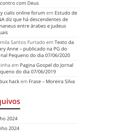
contro com Deus
y cialis online forum
em
Estudo de
A diz que há descendentes de
naneus entre árabes e judeus
uais
mila Santos Furtado
em
Texto da
ry Anne – publicado na PG do
rnal Pequeno do dia 07/06/2020
binha
em
Pagina Gospel do Jornal
queno do dia 07/06/2019
bux hack
em
Frase – Moreira Silva
quivos
lho 2024
nho 2024