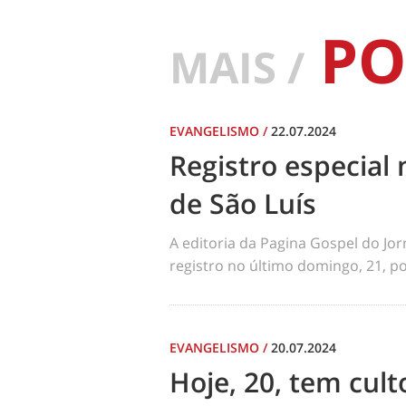
PO
MAIS /
EVANGELISMO
/
22.07.2024
Registro especial 
de São Luís
A editoria da Pagina Gospel do Jo
registro no último domingo, 21, por
EVANGELISMO
/
20.07.2024
Hoje, 20, tem cul