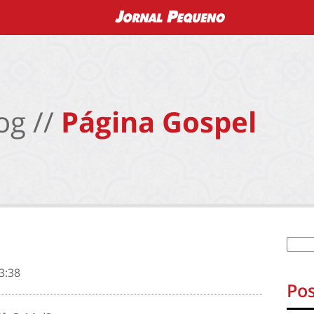
og //
Página Gospel
3:38
Pos