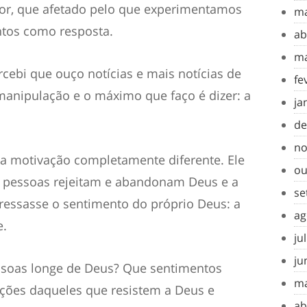
rior, que afetado pelo que experimentamos
ma
ntos como resposta.
ab
ma
cebi que ouço notícias e mais notícias de
fe
manipulação e o máximo que faço é dizer: a
ja
de
no
a motivação completamente diferente. Ele
ou
as pessoas rejeitam e abandonam Deus e a
se
pressasse o sentimento do próprio Deus: a
ag
e.
ju
ju
ssoas longe de Deus? Que sentimentos
ma
ções daqueles que resistem a Deus e
ab