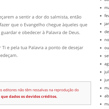
ma
fe
arem a sentir a dor do salmista, então
ja
 fazer que o Evangelho chegue àqueles que
de
 guardar e obedecer à Palavra de Deus.
no
 Ti e pela tua Palavra a ponto de desejar
ou
bedeçam.
se
ag
ju
ju
ma
us editores não têm ressalvas na reprodução do
ab
 que dados os devidos créditos.
ma