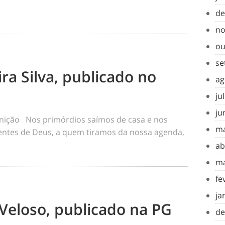
de
no
ou
se
ra Silva, publicado no
ag
ju
ju
inição Nos primórdios saímos de casa e nos
ma
tes de Deus, a quem tiramos da nossa agenda,
ab
ma
fe
ja
Veloso, publicado na PG
de