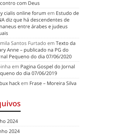
contro com Deus
y cialis online forum
em
Estudo de
A diz que há descendentes de
naneus entre árabes e judeus
uais
mila Santos Furtado
em
Texto da
ry Anne – publicado na PG do
rnal Pequeno do dia 07/06/2020
binha
em
Pagina Gospel do Jornal
queno do dia 07/06/2019
bux hack
em
Frase – Moreira Silva
quivos
lho 2024
nho 2024