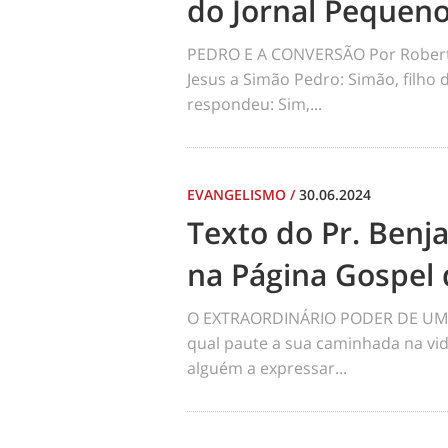
do Jornal Pequen
PEDRO E A CONVERSÃO Por Robert
Jesus a Simão Pedro: Simão, filho
respondeu: Sim,...
EVANGELISMO
/
30.06.2024
Texto do Pr. Benj
na Página Gospel 
O EXTRAORDINÁRIO PODER DE UM 
qual paute a sua caminhada na vid
alguém a expressar...