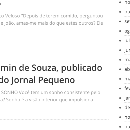
o
no
ou
o Veloso “Depois de terem comido, perguntou
se
 de João, amas-me mais do que estes outros? Ele
ag
ju
ju
ma
amin de Souza, publicado
ab
do Jornal Pequeno
ma
fe
SONHO Você tem um sonho consistente pelo
ja
a? Sonho é a visão interior que impulsiona
de
no
ou