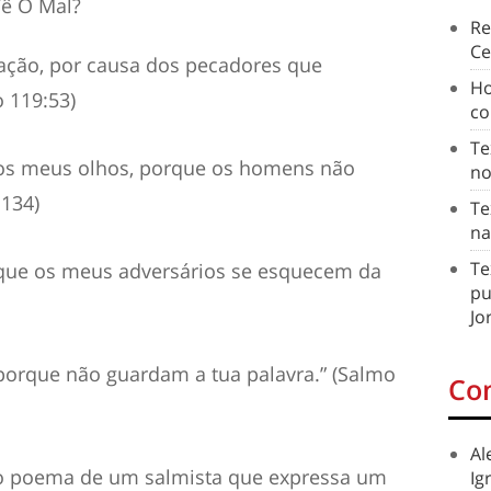
ê O Mal?
Re
Ce
ação, por causa dos pecadores que
Ho
 119:53)
co
Te
os meus olhos, porque os homens não
no
:134)
Te
na
Te
que os meus adversários se esquecem da
pu
Jo
, porque não guardam a tua palavra.” (Salmo
Co
Al
o poema de um salmista que expressa um
Ig