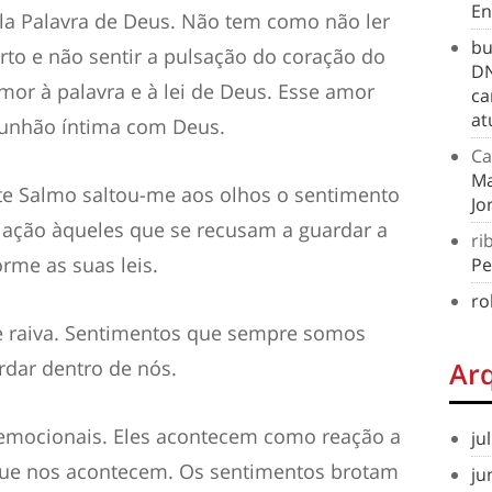
En
la Palavra de Deus. Não tem como não ler
bu
to e não sentir a pulsação do coração do
DN
mor à palavra e à lei de Deus. Esse amor
ca
at
munhão íntima com Deus.
Ca
Ma
e Salmo saltou-me aos olhos o sentimento
Jo
lação àqueles que se recusam a guardar a
ri
orme as suas leis.
Pe
ro
o e raiva. Sentimentos que sempre somos
rdar dentro de nós.
Ar
emocionais. Eles acontecem como reação a
ju
ue nos acontecem. Os sentimentos brotam
ju