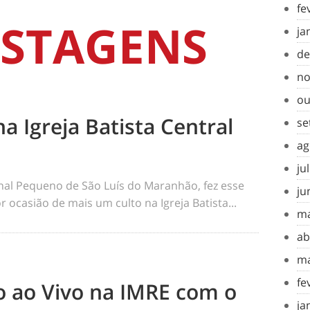
fe
STAGENS
ja
de
no
ou
na Igreja Batista Central
se
ag
ju
rnal Pequeno de São Luís do Maranhão, fez esse
ju
 ocasião de mais um culto na Igreja Batista...
ma
ab
ma
fe
to ao Vivo na IMRE com o
ja