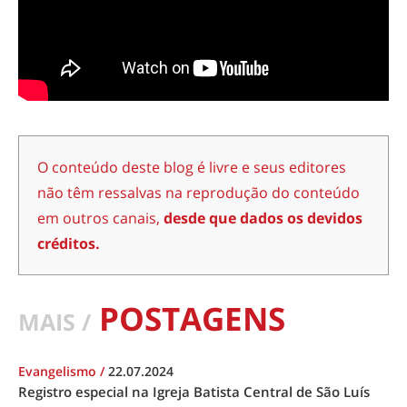
O conteúdo deste blog é livre e seus editores
não têm ressalvas na reprodução do conteúdo
em outros canais,
desde que dados os devidos
créditos.
POSTAGENS
MAIS /
Evangelismo
/
22.07.2024
Registro especial na Igreja Batista Central de São Luís