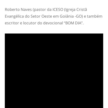
Roberto Naves (pastor da ICESO (Igreja Cristã
Evangélica do Setor Oeste em Goiânia -GO) e também
escritor e locutor do devocional “BOM DIA”.