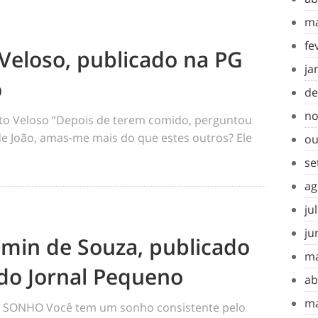
ma
fe
Veloso, publicado na PG
ja
o
de
no
o Veloso “Depois de terem comido, perguntou
 de João, amas-me mais do que estes outros? Ele
ou
se
ag
ju
ju
amin de Souza, publicado
ma
do Jornal Pequeno
ab
ma
SONHO Você tem um sonho consistente pelo