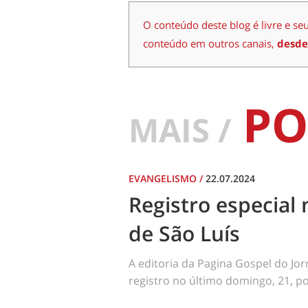
O conteúdo deste blog é livre e se
conteúdo em outros canais,
desde
PO
MAIS /
EVANGELISMO
/
22.07.2024
Registro especial 
de São Luís
A editoria da Pagina Gospel do Jo
registro no último domingo, 21, por