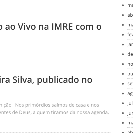
ma
ab
to ao Vivo na IMRE com o
ma
fe
ja
de
no
ou
ra Silva, publicado no
se
ag
ju
inição Nos primórdios saímos de casa e nos
tes de Deus, a quem tiramos da nossa agenda,
ju
ma
ab