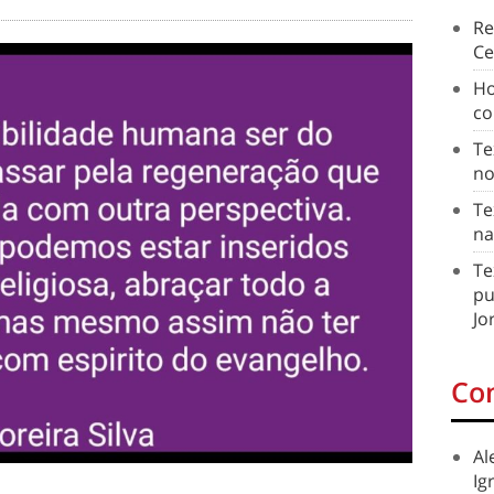
Re
Ce
Ho
co
Te
no
Te
na
Te
pu
Jo
Co
Al
Ig