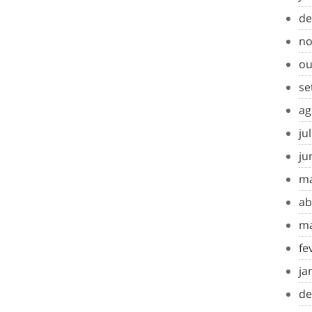
de
no
ou
se
ag
ju
ju
ma
ab
ma
fe
ja
de