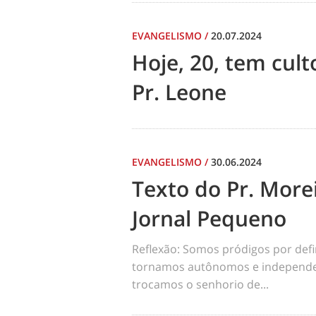
EVANGELISMO
/
20.07.2024
Hoje, 20, tem cul
Pr. Leone
EVANGELISMO
/
30.06.2024
Texto do Pr. Morei
Jornal Pequeno
Reflexão: Somos pródigos por def
tornamos autônomos e independen
trocamos o senhorio de...