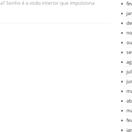
a? Sonho é a visão interior que impulsiona
fe
ja
de
no
ou
se
ag
ju
ju
ma
ab
ma
fe
ja