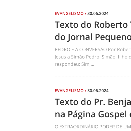
EVANGELISMO
/
30.06.2024
Texto do Roberto 
do Jornal Pequen
PEDRO E A CONVERSÃO Por Robert
Jesus a Simão Pedro: Simão, filho
respondeu: Sim,...
EVANGELISMO
/
30.06.2024
Texto do Pr. Benj
na Página Gospel 
O EXTRAORDINÁRIO PODER DE UM 