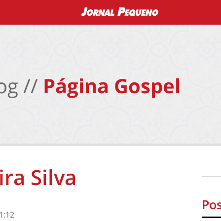
og //
Página Gospel
ra Silva
Pos
1:12