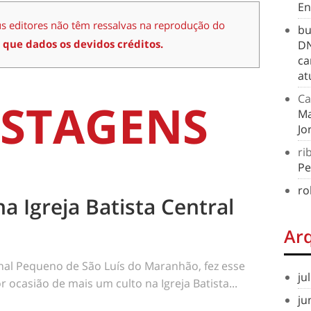
En
us editores não têm ressalvas na reprodução do
bu
 que dados os devidos créditos.
DN
ca
at
Ca
STAGENS
Ma
Jo
ri
Pe
ro
na Igreja Batista Central
Ar
rnal Pequeno de São Luís do Maranhão, fez esse
ju
 ocasião de mais um culto na Igreja Batista...
ju