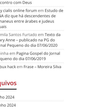
contro com Deus
y cialis online forum
em
Estudo de
A diz que há descendentes de
naneus entre árabes e judeus
uais
mila Santos Furtado
em
Texto da
ry Anne – publicado na PG do
rnal Pequeno do dia 07/06/2020
binha
em
Pagina Gospel do Jornal
queno do dia 07/06/2019
bux hack
em
Frase – Moreira Silva
quivos
lho 2024
nho 2024