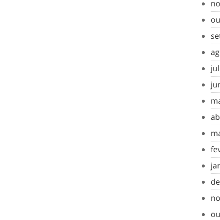
no
ou
se
ag
ju
ju
ma
ab
ma
fe
ja
de
no
ou