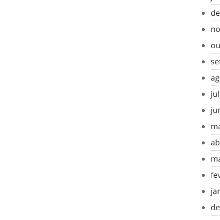
de
no
ou
se
ag
ju
ju
ma
ab
ma
fe
ja
de