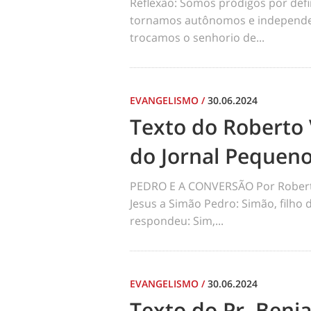
Reflexão: Somos pródigos por def
tornamos autônomos e independen
trocamos o senhorio de...
EVANGELISMO
/
30.06.2024
Texto do Roberto 
do Jornal Pequen
PEDRO E A CONVERSÃO Por Robert
Jesus a Simão Pedro: Simão, filho
respondeu: Sim,...
EVANGELISMO
/
30.06.2024
Texto do Pr. Benj