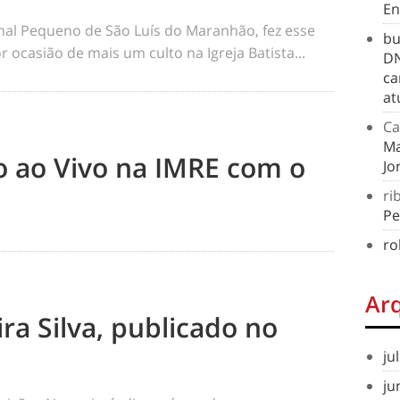
En
rnal Pequeno de São Luís do Maranhão, fez esse
bu
 ocasião de mais um culto na Igreja Batista...
DN
ca
at
Ca
Ma
to ao Vivo na IMRE com o
Jo
ri
Pe
ro
Ar
ra Silva, publicado no
ju
ju