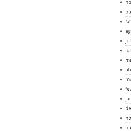
no
ou
se
ag
ju
ju
ma
ab
ma
fe
ja
de
no
ou