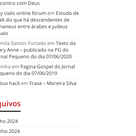
contro com Deus
y cialis online forum
em
Estudo de
A diz que há descendentes de
naneus entre árabes e judeus
uais
mila Santos Furtado
em
Texto da
ry Anne – publicado na PG do
rnal Pequeno do dia 07/06/2020
binha
em
Pagina Gospel do Jornal
queno do dia 07/06/2019
bux hack
em
Frase – Moreira Silva
quivos
lho 2024
nho 2024