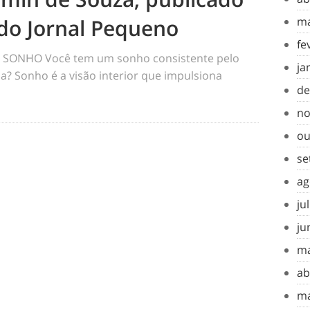
do Jornal Pequeno
ma
fe
SONHO Você tem um sonho consistente pelo
ja
a? Sonho é a visão interior que impulsiona
de
no
ou
se
ag
ju
ju
ma
ab
ma