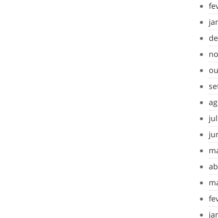
fe
ja
de
no
ou
se
ag
ju
ju
ma
ab
ma
fe
ja