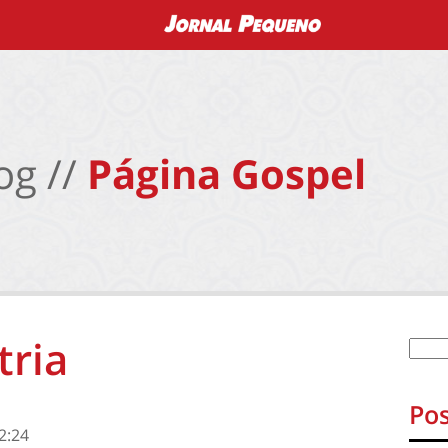
og //
Página Gospel
tria
Pos
2:24