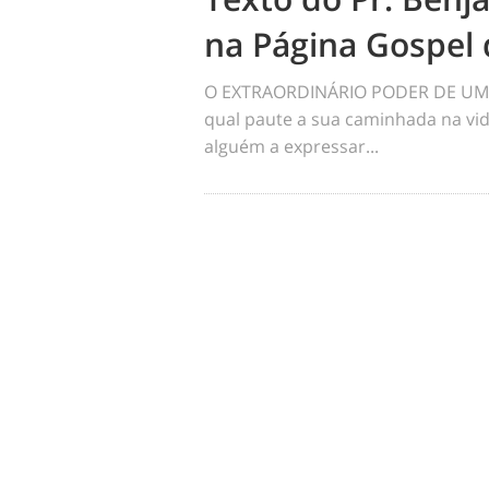
na Página Gospel 
O EXTRAORDINÁRIO PODER DE UM 
qual paute a sua caminhada na vid
alguém a expressar...