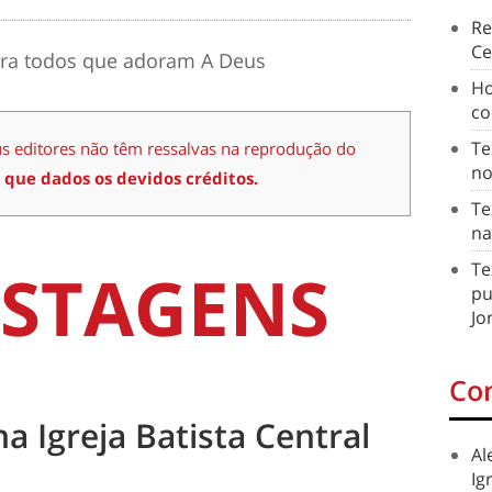
Re
Ce
ara todos que adoram A Deus
Ho
co
Te
us editores não têm ressalvas na reprodução do
no
 que dados os devidos créditos.
Te
na
STAGENS
Te
pu
Jo
Co
na Igreja Batista Central
Al
Ig