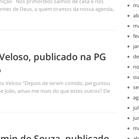
inição Nos primórdios saímos de casa e nos
ma
tes de Deus, a quem tiramos da nossa agenda,
ab
ma
fe
ja
Veloso, publicado na PG
de
o
no
ou
o Veloso “Depois de terem comido, perguntou
se
 de João, amas-me mais do que estes outros? Ele
ag
ju
ju
ma
amin de Souza, publicado
ab