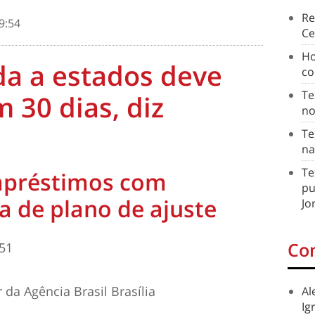
Re
9:54
Ce
Ho
da a estados deve
co
Te
 30 dias, diz
no
Te
na
Te
mpréstimos com
pu
a de plano de ajuste
Jo
Co
:51
 da Agência Brasil
Brasília
Al
Ig