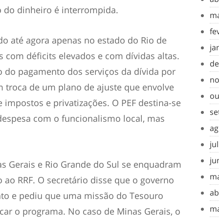
o do dinheiro é interrompida.
ma
fe
ado até agora apenas no estado do Rio
de
ja
s com déficits elevados e com dívidas altas.
de
 do pagamento dos serviços da dívida por
no
m troca de um plano de ajuste que envolve
ou
 impostos e privatizações. O PEF destina-se
se
 despesa com o funcionalismo local, mas
ag
ju
ju
s Gerais e Rio Grande do Sul se enquadram
ma
o ao RRF. O secretário disse que o governo
ab
onto e pediu que uma missão do Tesouro
ma
icar o programa. No caso de Minas Gerais, o