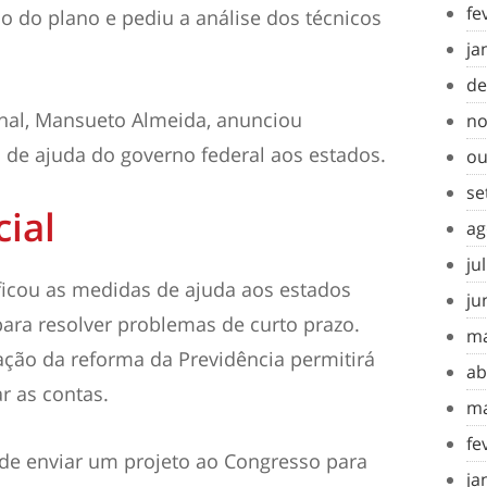
fe
o do plano e pediu a análise dos técnicos
ja
de
nal, Mansueto Almeida, anunciou
no
s de ajuda do governo federal aos estados.
ou
se
ial
ag
ju
ificou as medidas de ajuda aos estados
ju
ara resolver problemas de curto prazo.
ma
ção da reforma da Previdência permitirá
ab
r as contas.
ma
fe
de enviar um projeto ao Congresso para
ja