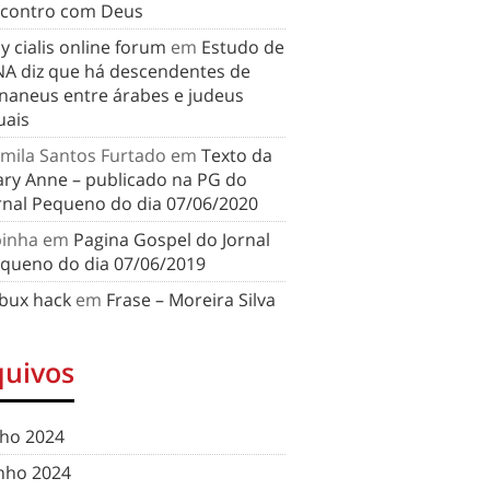
contro com Deus
y cialis online forum
em
Estudo de
A diz que há descendentes de
naneus entre árabes e judeus
uais
mila Santos Furtado
em
Texto da
ry Anne – publicado na PG do
rnal Pequeno do dia 07/06/2020
binha
em
Pagina Gospel do Jornal
queno do dia 07/06/2019
bux hack
em
Frase – Moreira Silva
quivos
lho 2024
nho 2024