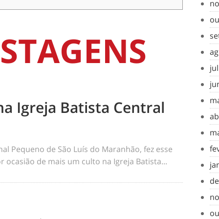
no
ou
STAGENS
se
ag
ju
ju
ma
na Igreja Batista Central
ab
ma
fe
rnal Pequeno de São Luís do Maranhão, fez esse
 ocasião de mais um culto na Igreja Batista...
ja
de
no
ou