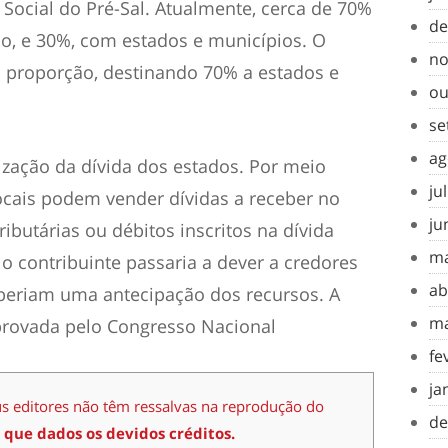
o Social do Pré-Sal. Atualmente, cerca de 70%
de
o, e 30%, com estados e municípios. O
no
a proporção, destinando 70% a estados e
ou
se
ag
ização da dívida dos estados. Por meio
ju
ocais podem vender dívidas a receber no
ju
ibutárias ou débitos inscritos na dívida
ma
 o contribuinte passaria a dever a credores
ab
ceberiam uma antecipação dos recursos. A
ma
rovada pelo Congresso Nacional
fe
ja
us editores não têm ressalvas na reprodução do
de
 que dados os devidos créditos.