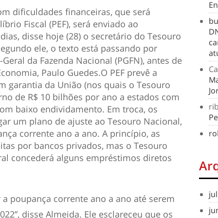
En
m dificuldades financeiras, que será
bu
rio Fiscal (PEF), será enviado ao
DN
dias, disse
hoje
(28) o secretário do Tesouro
ca
egundo ele, o texto está passando por
at
a-Geral da Fazenda Nacional (PGFN), antes de
Ca
 Economia, Paulo Guedes.O PEF prevê a
Ma
 garantia da União (nos quais o Tesouro
Jo
orno de R$ 10 bilhões por ano a estados com
ri
 com baixo endividamento. Em troca, os
Pe
gar um plano de ajuste ao Tesouro Nacional,
ça corrente ano a ano. A princípio, as
ro
eitas por bancos privados, mas o Tesouro
eral concederá alguns empréstimos diretos
Ar
ju
 a poupança corrente ano a ano até serem
ju
2”, disse Almeida. Ele esclareceu que os