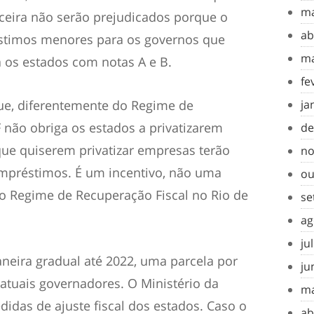
ma
ceira não serão prejudicados porque o
ab
éstimos menores para os governos que
ma
 os estados com notas A e B.
fe
e, diferentemente do Regime de
ja
F não obriga os estados a privatizarem
de
que quiserem privatizar empresas
ter
ão
no
 empréstimos. É um incentivo, não uma
ou
o Regime de Recuperação Fiscal no Rio
de
se
ag
ju
neira gradual até 2022, uma parcela por
ju
atuais governadores. O Ministério da
ma
das de ajuste fiscal dos estados. Caso o
ab