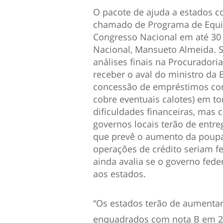
O pacote de ajuda a estados co
chamado de Programa de Equilíb
Congresso Nacional em até 30 
Nacional, Mansueto Almeida. S
análises finais na Procuradori
receber o aval do ministro da
concessão de empréstimos com
cobre eventuais calotes) em t
dificuldades financeiras, mas
governos locais
ter
ão de entre
que prevê o aumento da poupan
operações de crédito seriam f
ainda avalia se o governo fed
aos estados.
“Os estados
ter
ão de aumentar
enquadrados com nota B em 202