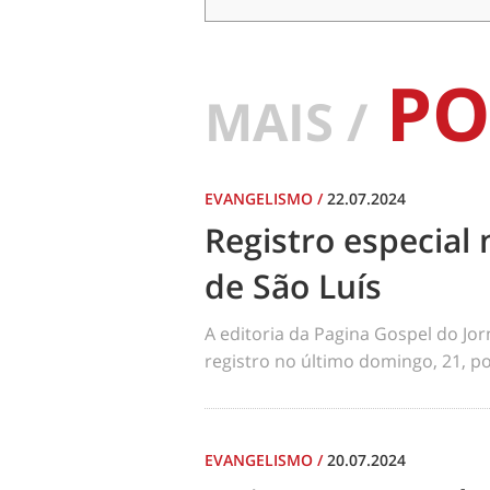
PO
MAIS /
EVANGELISMO
/
22.07.2024
Registro especial 
de São Luís
A editoria da Pagina Gospel do Jo
registro no último domingo, 21, por
EVANGELISMO
/
20.07.2024