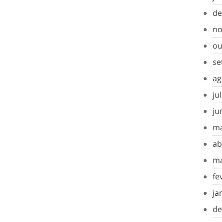
de
no
ou
se
ag
ju
ju
ma
ab
ma
fe
ja
de