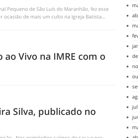
ma
rnal Pequeno de São Luís do Maranhão, fez esse
ab
 ocasião de mais um culto na Igreja Batista...
ma
fe
ja
to ao Vivo na IMRE com o
de
no
ou
se
ag
ju
ra Silva, publicado no
ju
ma
ab
inição Nos primórdios saímos de casa e nos