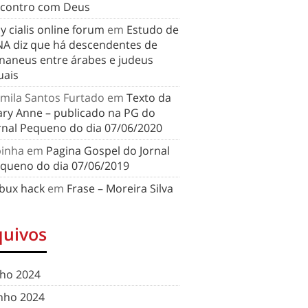
contro com Deus
y cialis online forum
em
Estudo de
A diz que há descendentes de
naneus entre árabes e judeus
uais
mila Santos Furtado
em
Texto da
ry Anne – publicado na PG do
rnal Pequeno do dia 07/06/2020
binha
em
Pagina Gospel do Jornal
queno do dia 07/06/2019
bux hack
em
Frase – Moreira Silva
quivos
lho 2024
nho 2024