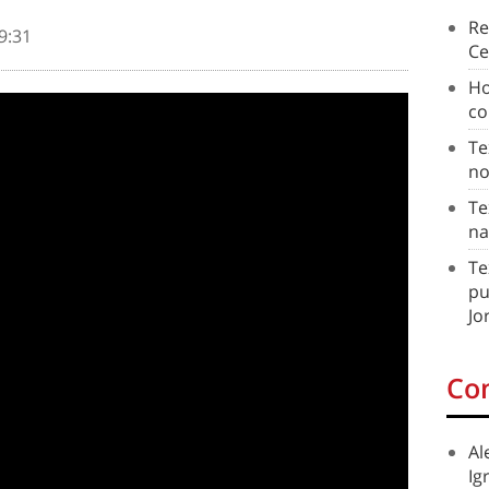
Re
9:31
Ce
Ho
co
Te
no
Te
na
Te
pu
Jo
Co
Al
Ig