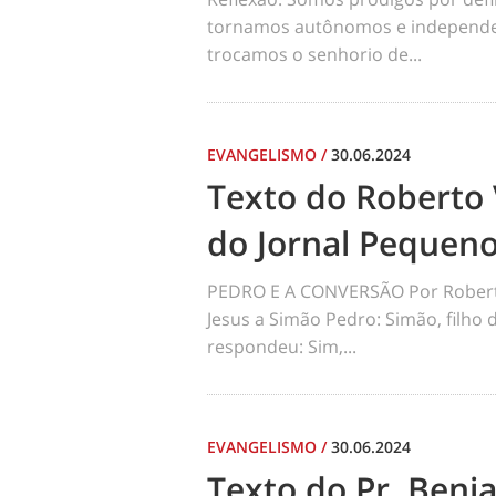
tornamos autônomos e independen
trocamos o senhorio de...
EVANGELISMO
/
30.06.2024
Texto do Roberto 
do Jornal Pequen
PEDRO E A CONVERSÃO Por Robert
Jesus a Simão Pedro: Simão, filho
respondeu: Sim,...
EVANGELISMO
/
30.06.2024
Texto do Pr. Benj