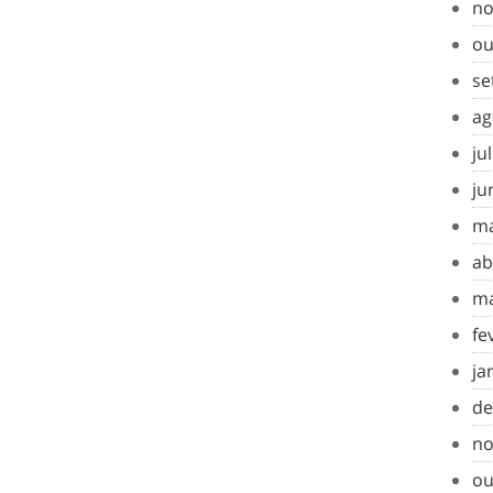
no
ou
se
ag
ju
ju
ma
ab
ma
fe
ja
de
no
ou