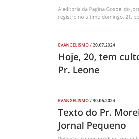
A editoria da Pagina Gospel do Jo
registro no último domingo, 21, por
EVANGELISMO
/
20.07.2024
Hoje, 20, tem cul
Pr. Leone
EVANGELISMO
/
30.06.2024
Texto do Pr. Morei
Jornal Pequeno
Reflexão: Somos pródigos por def