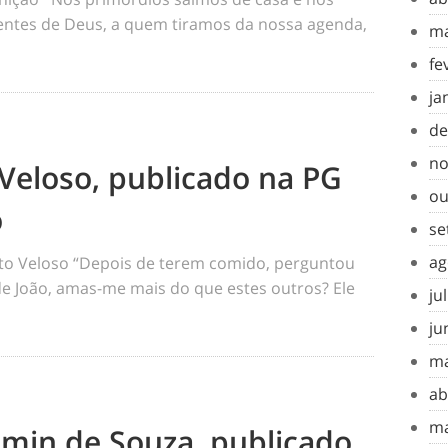
tes de Deus, a quem tiramos da nossa agenda,
ma
fe
ja
de
no
Veloso, publicado na PG
ou
o
se
ag
o Veloso “Depois de terem comido, perguntou
 de João, amas-me mais do que estes outros? Ele
ju
ju
ma
ab
ma
amin de Souza, publicado