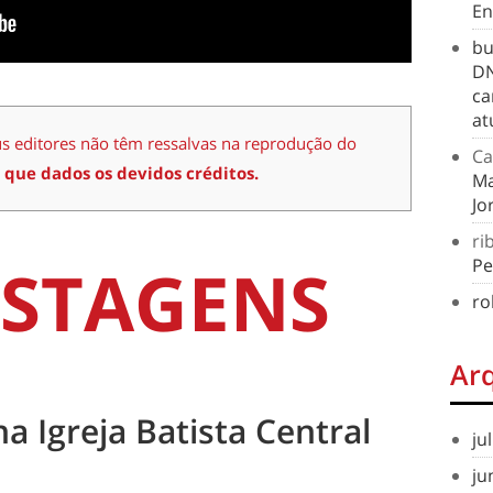
En
bu
DN
ca
at
us editores não têm ressalvas na reprodução do
Ca
 que dados os devidos créditos.
Ma
Jo
ri
STAGENS
Pe
ro
Ar
na Igreja Batista Central
ju
ju