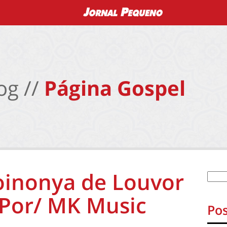
og //
Página Gospel
oinonya de Louvor
 Por/ MK Music
Pos