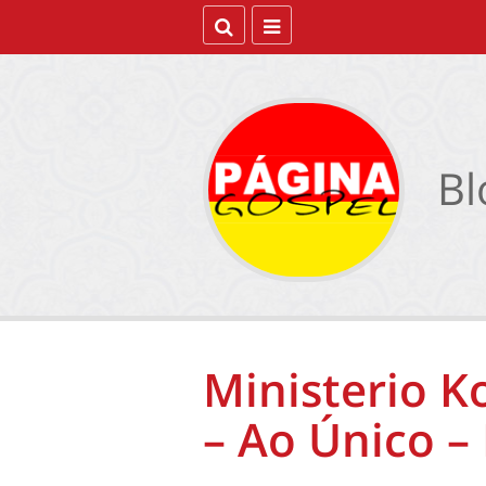
Bl
Ministerio K
– Ao Único –