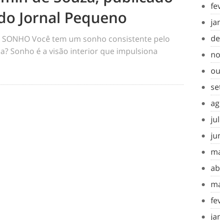
fe
do Jornal Pequeno
ja
de
SONHO Você tem um sonho consistente pelo
a? Sonho é a visão interior que impulsiona
no
ou
se
ag
ju
ju
ma
ab
ma
fe
ja