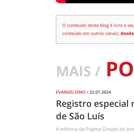
O conteúdo deste blog é livre e se
conteúdo em outros canais,
desde
PO
MAIS /
EVANGELISMO
/
22.07.2024
Registro especial 
de São Luís
A editoria da Pagina Gospel do Jo