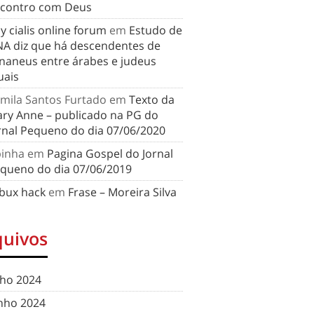
contro com Deus
y cialis online forum
em
Estudo de
A diz que há descendentes de
naneus entre árabes e judeus
uais
mila Santos Furtado
em
Texto da
ry Anne – publicado na PG do
rnal Pequeno do dia 07/06/2020
binha
em
Pagina Gospel do Jornal
queno do dia 07/06/2019
bux hack
em
Frase – Moreira Silva
quivos
lho 2024
nho 2024