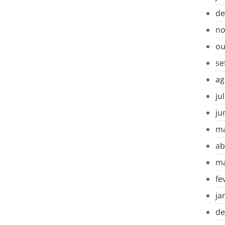
de
no
ou
se
ag
ju
ju
ma
ab
ma
fe
ja
de