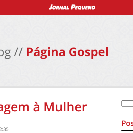
og //
Página Gospel
gem à Mulher
Pos
2:35