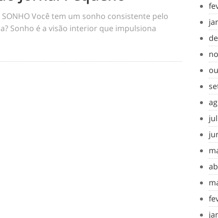
fe
SONHO Você tem um sonho consistente pelo
ja
a? Sonho é a visão interior que impulsiona
de
no
ou
se
ag
ju
ju
ma
ab
ma
fe
ja