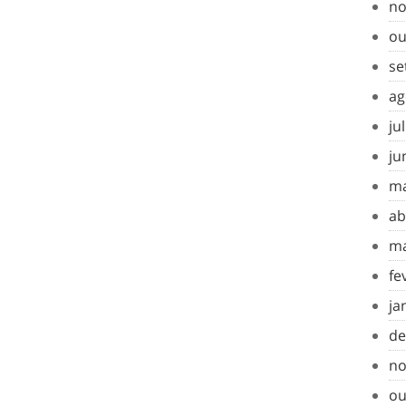
no
ou
se
ag
ju
ju
ma
ab
ma
fe
ja
de
no
ou