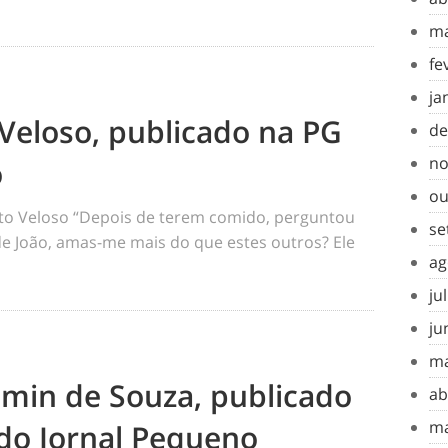
ma
fe
ja
Veloso, publicado na PG
de
no
o
ou
o Veloso “Depois de terem comido, perguntou
se
 de João, amas-me mais do que estes outros? Ele
ag
ju
ju
ma
amin de Souza, publicado
ab
ma
do Jornal Pequeno