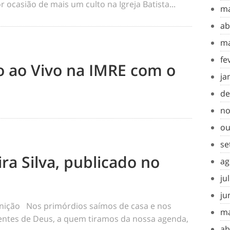
 ocasião de mais um culto na Igreja Batista...
ma
ab
ma
fe
to ao Vivo na IMRE com o
ja
de
no
ou
se
ra Silva, publicado no
ag
ju
ju
inição Nos primórdios saímos de casa e nos
ma
tes de Deus, a quem tiramos da nossa agenda,
ab