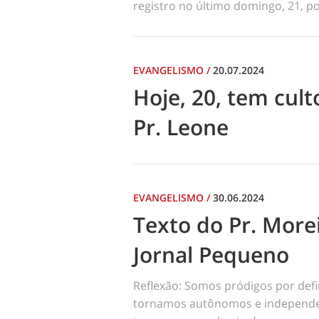
registro no último domingo, 21, por
EVANGELISMO
/
20.07.2024
Hoje, 20, tem cul
Pr. Leone
EVANGELISMO
/
30.06.2024
Texto do Pr. Morei
Jornal Pequeno
Reflexão: Somos pródigos por def
tornamos autônomos e independen