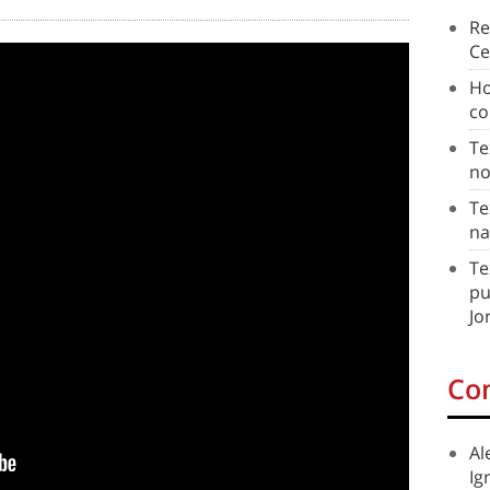
Re
Ce
Ho
co
Te
no
Te
na
Te
pu
Jo
Co
Al
Ig