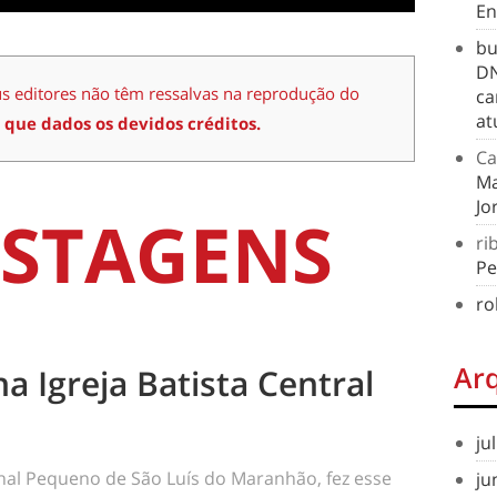
En
bu
DN
us editores não têm ressalvas na reprodução do
ca
at
 que dados os devidos créditos.
Ca
Ma
Jo
STAGENS
ri
Pe
ro
Ar
na Igreja Batista Central
ju
rnal Pequeno de São Luís do Maranhão, fez esse
ju