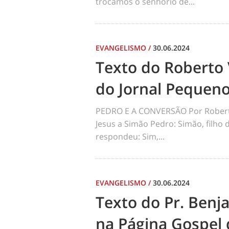
trocamos o senhorio de...
EVANGELISMO
/
30.06.2024
Texto do Roberto 
do Jornal Pequen
PEDRO E A CONVERSÃO Por Robert
Jesus a Simão Pedro: Simão, filho
respondeu: Sim,...
EVANGELISMO
/
30.06.2024
Texto do Pr. Benj
na Página Gospel 