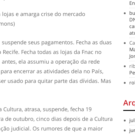
En
bu
a lojas e amarga crise do mercado
DN
mmons)
ca
at
ois suspende seus pagamentos. Fecha as duas
Ca
Ma
o Recife. Fecha todas as lojas da Fnac no
Jo
 antes, ela assumiu a operação da rede
ri
para encerrar as atividades dela no País,
Pe
ser usado para quitar parte das dívidas. Mas
ro
Ar
 Cultura, atrasa, suspende, fecha 19
ra de outubro, cinco dias depois de a Cultura
ju
ção judicial. Os rumores de que a maior
ju