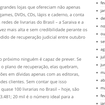
fe
 grandes lojas que ofereciam não apenas
ja
, games, DVDs, CDs, lápis e caderno, a conta
de
redes de livrarias do Brasil – a Saraiva e a
no
ez mais alta e sem credibilidade perante os
ou
dido de recuperação judicial entre outubro
se
ag
ju
o próximo ninguém é capaz de prever. Se
ju
o plano de recuperação, elas quebram,
ma
hões em dívidas apenas com as editoras,
ab
es clientes. Sem contar que isso
ma
quase 100 livrarias no Brasil – hoje, são
fe
3.481; 20 mil é o número ideal para a
ja