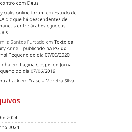
contro com Deus
y cialis online forum
em
Estudo de
A diz que há descendentes de
naneus entre árabes e judeus
uais
mila Santos Furtado
em
Texto da
ry Anne – publicado na PG do
rnal Pequeno do dia 07/06/2020
binha
em
Pagina Gospel do Jornal
queno do dia 07/06/2019
bux hack
em
Frase – Moreira Silva
quivos
lho 2024
nho 2024