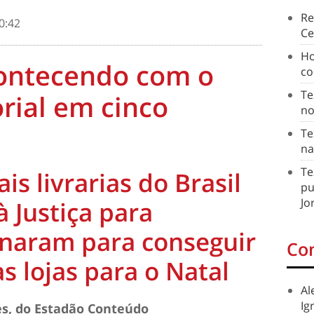
Re
0:42
Ce
Ho
contecendo com o
co
Te
rial em cinco
no
Te
na
Te
is livrarias do Brasil
pu
Jo
 Justiça para
enaram para conseguir
Co
s lojas para o Natal
Al
Ig
s, do Estadão Conteúdo