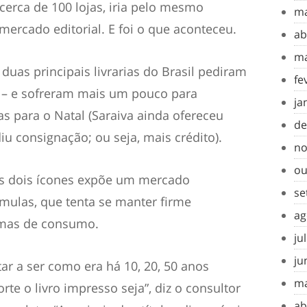
cerca de 100 lojas, iria pelo mesmo
ma
ercado editorial. E foi o que aconteceu.
ab
ma
uas principais livrarias do Brasil pediram
fe
er – e sofreram mais um pouco para
ja
as para o Natal (Saraiva ainda ofereceu
de
iu consignação; ou seja, mais crédito).
no
ou
es dois ícones expõe um mercado
se
ulas, que tenta se manter firme
ag
rmas de consumo.
ju
ju
tar a ser como era há 10, 20, 50 anos
ma
e o livro impresso seja”, diz o consultor
ab