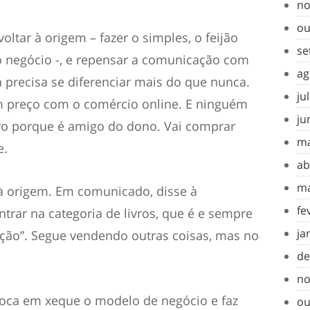
no
ou
ltar à origem – fazer o simples, o feijão
se
 negócio -, e repensar a comunicação com
ag
a precisa se diferenciar mais do que nunca.
ju
m preço com o comércio online. E ninguém
ju
irro porque é amigo do dono. Vai comprar
ma
e.
ab
ma
 à origem. Em comunicado, disse à
fe
trar na categoria de livros, que é e sempre
ja
ação”. Segue vendendo outras coisas, mas no
de
no
loca em xeque o modelo de negócio e faz
ou