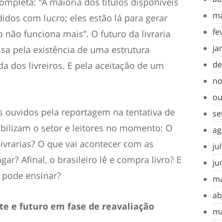
ompleta: “A maioria dos títulos disponíveis
ma
idos com lucro; eles estão lá para gerar
fe
so não funciona mais”. O futuro da livraria
ja
sa pela existência de uma estrutura
de
da dos livreiros. E pela aceitação de um
no
ou
s ouvidos pela reportagem na tentativa de
se
ilizam o setor e leitores no momento: O
ag
ivrarias? O que vai acontecer com as
ju
ar? Afinal, o brasileiro lê e compra livro? E
ju
 pode ensinar?
ma
ab
nte e futuro em fase de reavaliação
ma