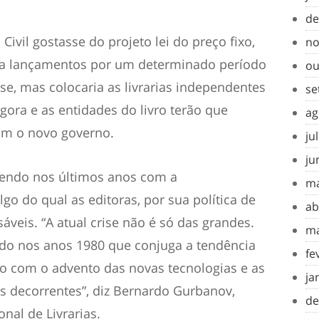
de
ivil gostasse do projeto lei do preço fixo,
no
o a lançamentos por um determinado período
ou
rise, mas colocaria as livrarias independentes
se
agora e as entidades do livro terão que
ag
om o novo governo.
ju
ju
rendo nos últimos anos com a
ma
go do qual as editoras, por sua política de
ab
veis. “A atual crise não é só das grandes.
ma
ado nos anos 1980 que conjuga a tendência
fe
o com o advento das novas tecnologias e as
ja
 decorrentes”, diz Bernardo Gurbanov,
de
nal de Livrarias.