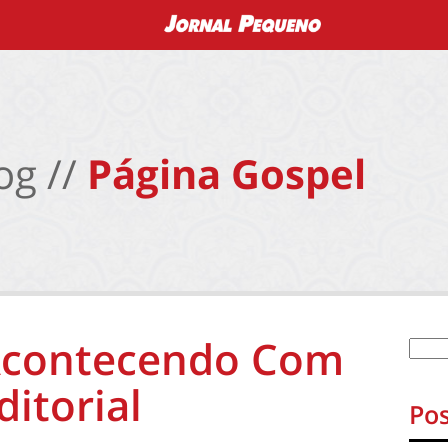
og //
Página Gospel
Acontecendo Com
itorial
Pos