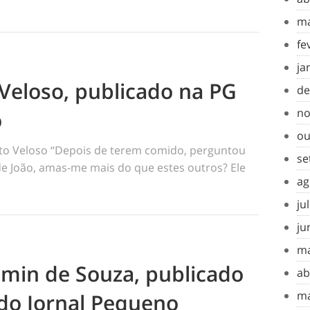
ma
fe
ja
Veloso, publicado na PG
de
no
o
ou
o Veloso “Depois de terem comido, perguntou
se
 de João, amas-me mais do que estes outros? Ele
ag
ju
ju
ma
amin de Souza, publicado
ab
ma
do Jornal Pequeno