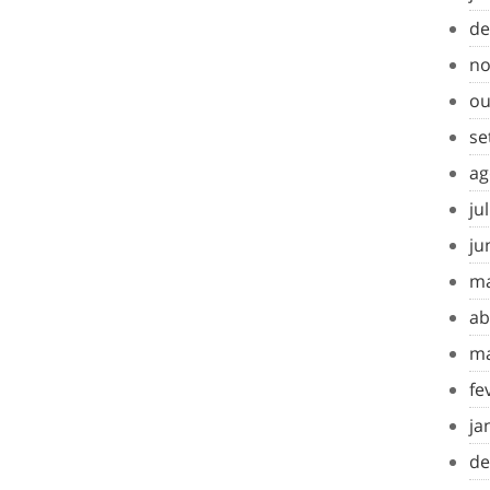
de
no
ou
se
ag
ju
ju
ma
ab
ma
fe
ja
de