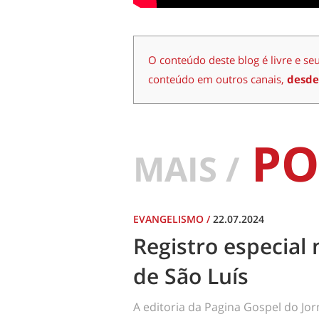
O conteúdo deste blog é livre e se
conteúdo em outros canais,
desde
PO
MAIS /
EVANGELISMO
/
22.07.2024
Registro especial 
de São Luís
A editoria da Pagina Gospel do Jo