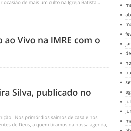
 ocasião de mais um culto na Igreja Batista...
ma
ab
ma
fe
to ao Vivo na IMRE com o
ja
de
no
ou
se
ra Silva, publicado no
ag
ju
ju
inição Nos primórdios saímos de casa e nos
ma
tes de Deus, a quem tiramos da nossa agenda,
ab