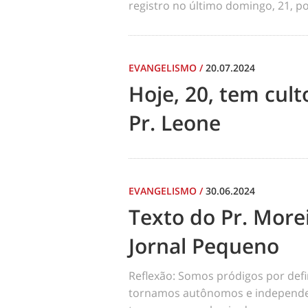
registro no último domingo, 21, por
EVANGELISMO
/
20.07.2024
Hoje, 20, tem cul
Pr. Leone
EVANGELISMO
/
30.06.2024
Texto do Pr. Morei
Jornal Pequeno
Reflexão: Somos pródigos por def
tornamos autônomos e independen