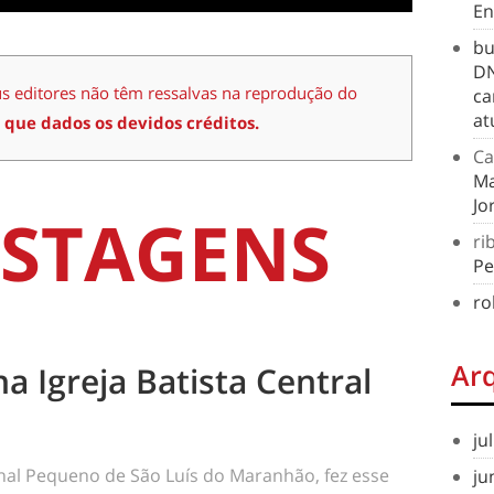
En
bu
DN
us editores não têm ressalvas na reprodução do
ca
at
 que dados os devidos créditos.
Ca
Ma
Jo
STAGENS
ri
Pe
ro
Ar
na Igreja Batista Central
ju
rnal Pequeno de São Luís do Maranhão, fez esse
ju