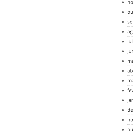
no
ou
se
ag
ju
ju
ma
ab
ma
fe
ja
de
no
ou