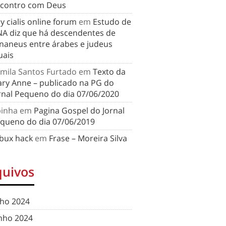
contro com Deus
y cialis online forum
em
Estudo de
A diz que há descendentes de
naneus entre árabes e judeus
uais
mila Santos Furtado
em
Texto da
ry Anne – publicado na PG do
rnal Pequeno do dia 07/06/2020
binha
em
Pagina Gospel do Jornal
queno do dia 07/06/2019
bux hack
em
Frase – Moreira Silva
quivos
lho 2024
nho 2024