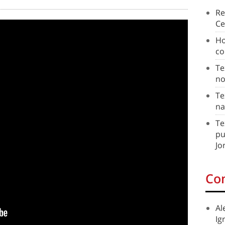
Re
Ce
Ho
co
Te
no
Te
na
Te
pu
Jo
Co
Al
Ig