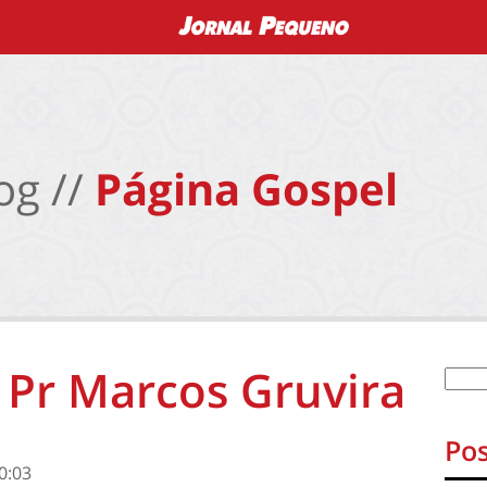
og //
Página Gospel
 Pr Marcos Gruvira
Pos
0:03