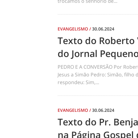
trocamos o senhorio de...
EVANGELISMO
/
30.06.2024
Texto do Roberto 
do Jornal Pequen
PEDRO E A CONVERSÃO Por Robert
Jesus a Simão Pedro: Simão, filho
respondeu: Sim,...
EVANGELISMO
/
30.06.2024
Texto do Pr. Benj
na Página Gospel 