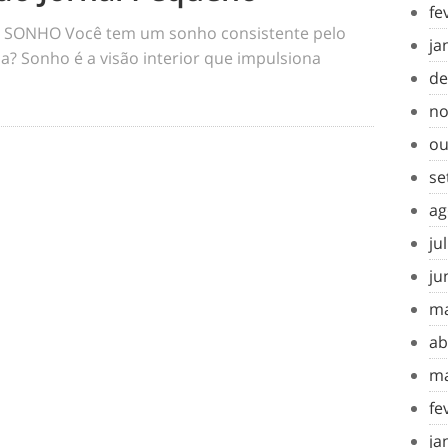
fe
SONHO Você tem um sonho consistente pelo
ja
a? Sonho é a visão interior que impulsiona
de
no
ou
se
ag
ju
ju
ma
ab
ma
fe
ja